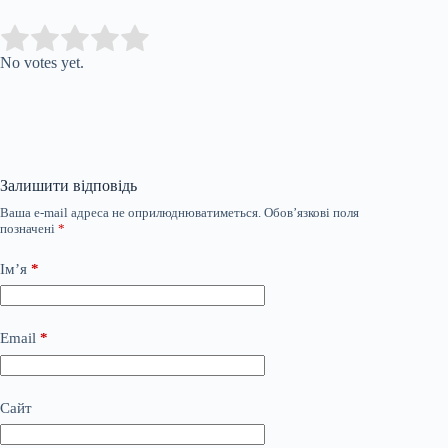
Submit Rating
Rate this item:
No votes yet.
Залишити відповідь
Ваша e-mail адреса не оприлюднюватиметься.
Обов’язкові поля
позначені
*
Ім’я
*
Email
*
Сайт