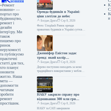
С
К
«Ремонт
С
новини» —
Оренда будинків в Україні:
К
портал про
ціни злетіли до небес
и
будівництво,
Богдан Дрига
Сер 8, 2026
ремонт і
Фото: Unsplash Ринок оренди
дизайн
приватних будинків в Україні суттєво
інтер'єру. Ми
змінився після початку
також
повномасштабної війни. У деяких
пишемо про
областях медіанні ціни зросли…
ринок
нерухомості
Дженніфер Еністон задає
та публікуємо
тренд: який колір
практичні
домінуватиме у ванних
Богдан Дрига
Сер 8, 2026
статті для тих,
кімнатах 2027 року
Дерево поступово виходить за межі
хто планує
традиційного використання у меблях
оновити
та підлоговому покритті, дедалі
житло. Наша
частіше стаючи матеріалом для
мета —
оформлення цілих стін…
допомогти
читачам
зробити
НАБУ закрило справу про
ремонт
відмивання 300 млн грн
простішим.
ексголовою ФДМУ
Богдан Дрига
Сер 8, 2026
НАБУ та САП завершили