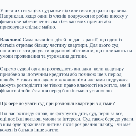
У певних ситуаціях суд може відхилитися від цього правила.
Наприклад, якщо один із членів подружжя не робив внеску у
фінансове забезпечення сім’ї без вагомих причин або
приховував спільне майно.
Важливо!
Сама наявність дітей не дає гарантії, що один із
батьків отримає більшу частину квартири. Для цього суд
повинен взяти до уваги додаткові обставини, що впливають на
умови проживання та утримання дитини.
Окремо судові органи розглядають випадки, коли квартиру
придбано за іпотечним кредитом або позикою ще в період
шлюбу. У таких випадках між колишніми членами подружжя
можуть розподілити не тільки право власності на житло, але й
фінансові зобов’язання перед банківською установою.
Що бере до уваги суд при розподілі квартири з дітьми?
Під час розгляду справ, де фігурують діти, суд, перш за все,
оцінює їхні житлові умови та інтереси. Суд також бере до уваги,
з ким буде проживати дитина після розірвання шлюбу, і чи має
кожен із батьків інше житло.