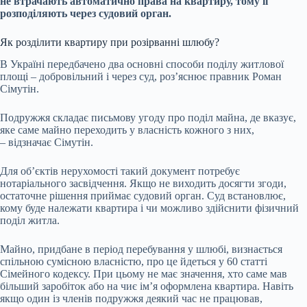
не втрачають автоматично права на квартиру, тому її
розподіляють через судовий орган.
Як розділити квартиру при розірванні шлюбу?
В Україні передбачено два основні способи поділу житлової
площі – добровільний і через суд, роз’яснює правник Роман
Сімутін.
Подружжя складає письмову угоду про поділ майна, де вказує,
яке саме майно переходить у власність кожного з них,
– відзначає Сімутін.
Для об’єктів нерухомості такий документ потребує
нотаріального засвідчення. Якщо не виходить досягти згоди,
остаточне рішення приймає судовий орган. Суд встановлює,
кому буде належати квартира і чи можливо здійснити фізичний
поділ житла.
Майно, придбане в період перебування у шлюбі, визнається
спільною сумісною власністю, про це йдеться у 60 статті
Сімейного кодексу. При цьому не має значення, хто саме мав
більший заробіток або на чиє ім’я оформлена квартира. Навіть
якщо один із членів подружжя деякий час не працював,