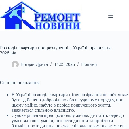
Перейти
до
вмісту
Розподіл квартири при розлученні в Україні: правила на
2026 рік
Богдан Дрига
14.05.2026
Новини
Основні положення
В Україні розподіл квартири після розірвання шлюбу може
бути здійснено добровільно або в судовому порядку, при
цьому майно, набуте в період подружнього
життя,
вважається спільною власністю.
Судове рішення щодо розподілу житла, де є діти, бере до
уваги житлові умови, інтереси дитини та прибутки
батьків, проте дитина не стає співвласником апартаментів.