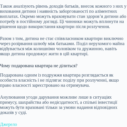
Також аналізують рівень доходів батьків, внесок кожного з них у
виховання дитини і наявність заборгованості по аліментних
виплатах. Окремо можуть враховувати стан здоров’я дитини або
потребу в постійному догляді. Ці чинники можуть вплинути на
рішення щодо використання квартири після розлучення.
Разом з тим, дитина не стає співвласником квартири виключно
через розірвання шлюбу між батьками. Поділ нерухомого майна
відбувається між колишніми чоловіком та дружиною, навіть
якщо дитина продовжує жити в цій квартирі.
Чому подарована квартира не ділиться?
Подарована одним із подружжя квартира розглядається як
особиста власність і не підлягає поділу при розлученні, якщо
право власності зареєстровано на отримувача.
Анулювання угоди дарування можливе лише в ситуаціях
примусу, шахрайства або недієздатності, а спільні інвестиції
можуть бути враховані тільки за умови надання відповідних
доказів у суді.
Джерело