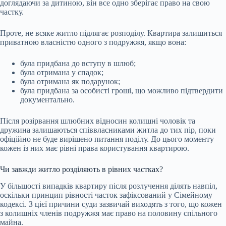
доглядаючи за дитиною, він все одно зберігає право на свою
частку.
Проте, не всяке житло підлягає розподілу. Квартира залишиться
приватною власністю одного з подружжя, якщо вона:
була придбана до вступу в шлюб;
була отримана у спадок;
була отримана як подарунок;
була придбана за особисті гроші, що можливо підтвердити
документально.
Після розірвання шлюбних відносин колишні чоловік та
дружина залишаються співвласниками житла до тих пір, поки
офіційно не буде вирішено питання поділу. До цього моменту
кожен із них має рівні права користування квартирою.
Чи завжди житло розділяють в рівних частках?
У більшості випадків квартиру після розлучення ділять навпіл,
оскільки принцип рівності часток зафіксований у Сімейному
кодексі. З цієї причини суди зазвичай виходять з того, що кожен
з колишніх членів подружжя має право на половину спільного
майна.