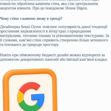
повністю оброблена каменем стіна, яка стає центральним
акцентом кімнати. Про це повідомляє House Digest.
Чому стіни з каменю знову в тренді?
Дизайнерка Беккі Оуенс пояснює популярність даної тенденції
зростанням зацікавленості в інтер’єрах з природними
матеріалами, теплими тонами та різноманітними текстурами. За
її словами, кам’яні стіни сприяють створенню більш затишного
та близького до природи простору.
Навіть при обмеженому бюджеті дизайн можна відтворити за
допомогою декоративних панелей або імітації кам’яної кладки.