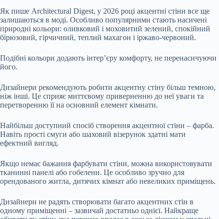
Як пише Architectural Digest, у 2026 році акцентні стіни все ще
залишаються в моді. Особливо популярними стають насичені
природні кольори: оливковий і моховитий зелений, спокійний
бірюзовий, гірчичний, теплий махагон і іржаво-червоний.
Подібні кольори додають інтер’єру комфорту, не перенасичуючи
його.
Дизайнери рекомендують робити акцентну стіну більш темною,
ніж інші. Це сприяє миттєвому приверненню до неї уваги та
перетворенню її на основний елемент кімнати.
Найбільш доступний спосіб створення акцентної стіни – фарба.
Навіть прості смуги або шаховий візерунок здатні мати
ефектний вигляд.
Якщо немає бажання фарбувати стіни, можна використовувати
тканинні панелі або гобелени. Це особливо зручно для
орендованого житла, дитячих кімнат або невеликих приміщень.
Дизайнери не радять створювати багато акцентних стін в
одному приміщенні – зазвичай достатньо однієї. Найкраще