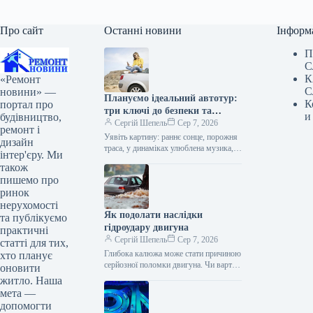
Про сайт
Останні новини
Інформ
П
С
К
«Ремонт
С
новини» —
Плануємо ідеальний автотур:
К
портал про
три ключі до безпеки та
и
будівництво,
комфорту
Сергій Шепель
Сер 7, 2026
ремонт і
Уявіть картину: раннє сонце, порожня
дизайн
траса, у динаміках улюблена музика, а
інтер'єру. Ми
попереду цілий день дороги. Саме
також
заради цього відчуття свободи…
пишемо про
ринок
нерухомості
Як подолати наслідки
та публікуємо
гідроудару двигуна
практичні
Сергій Шепель
Сер 7, 2026
статті для тих,
Глибока калюжа може стати причиною
хто планує
серйозної поломки двигуна. Чи варто
оновити
взагалі кудись виїжджати на машині,
житло. Наша
коли синоптики обіцяють зливу?
мета —
Головною…
допомогти