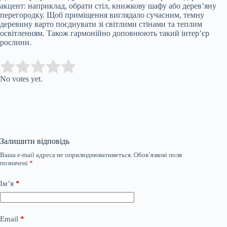
акцент: наприклад, обрати стіл, книжкову шафу або дерев’яну
перегородку. Щоб приміщення виглядало сучасним, темну
деревину варто поєднувати зі світлими стінами та теплим
освітленням. Також гармонійно доповнюють такий інтер’єр
рослини.
Submit Rating
Rate this item:
No votes yet.
Залишити відповідь
Ваша e-mail адреса не оприлюднюватиметься.
Обов’язкові поля
позначені
*
Ім’я
*
Email
*