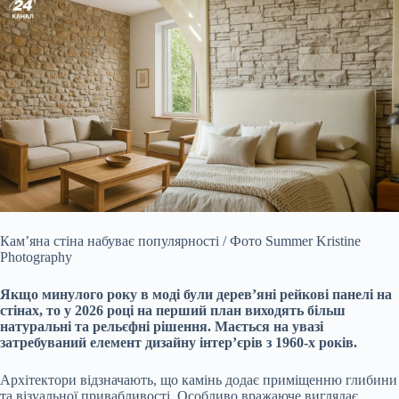
Кам’яна стіна набуває популярності / Фото Summer Kristine
Photography
Якщо минулого року в моді були дерев’яні рейкові панелі на
стінах, то у 2026 році на перший план виходять більш
натуральні та рельєфні рішення. Мається на увазі
затребуваний елемент дизайну інтер’єрів з 1960-х років.
Архітектори відзначають, що камінь додає приміщенню глибини
та візуальної привабливості. Особливо вражаюче виглядає