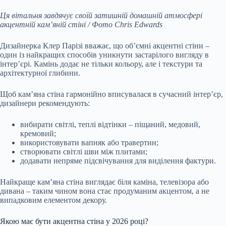
Ця вітальня завдячує своїй затишній домашній атмосфері
акцентній кам’яній стіні / Фото Chris Edwards
Дизайнерка Клер Парізі вважає, що об’ємні акцентні стіни –
один із найкращих способів уникнути застарілого вигляду в
інтер’єрі. Камінь додає не тільки кольору, але і текстури та
архітектурної глибини.
Щоб кам’яна стіна гармонійно вписувалася в сучасний інтер’єр,
дизайнери рекомендують:
вибирати світлі, теплі відтінки – піщаний, медовий,
кремовий;
використовувати вапняк або травертин;
створювати світлі шви між плитами;
додавати непряме підсвічування для виділення фактури.
Найкраще кам’яна стіна виглядає біля каміна, телевізора або
дивана – таким чином вона стає продуманим акцентом, а не
випадковим елементом декору.
Якою має бути акцентна стіна у 2026 році?