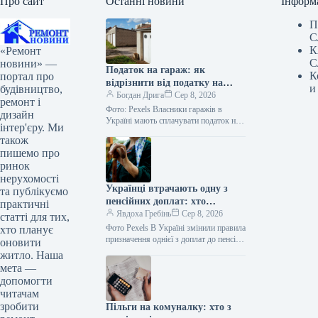
Про сайт
Останні новини
Інформ
П
С
К
«Ремонт
С
новини» —
Податок на гараж: як
К
портал про
відрізнити від податку на
и
будівництво,
житло
Богдан Дрига
Сер 8, 2026
ремонт і
Фото: Pexels Власники гаражів в
дизайн
Україні мають сплачувати податок на
інтер'єру. Ми
нерухомість. При цьому пільгової
також
площі для гаражів немає – податок…
пишемо про
ринок
нерухомості
Українці втрачають одну з
та публікуємо
пенсійних доплат: хто
практичні
залишиться без грошей
Явдоха Гребінь
Сер 8, 2026
статті для тих,
Фото Pexels В Україні змінили правила
хто планує
призначення однієї з доплат до пенсії.
оновити
Через законодавчі зміни окремим
житло. Наша
українцям більше не
мета —
нараховуватимуть…
допомогти
читачам
зробити
Пільги на комуналку: хто з