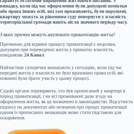
гарантує остаточне вирішення житлового питання. У
випадку, коли під час оформлення були допущені помилки
або права інших осіб, які там проживають, були порушені,
квартиру можуть за рішенням суду повернути у власність
територіальної громади навіть після значного періоду часу.
З яких причин можуть анулювати приватизацію житла?
Причиною для відміни процесу приватизації є недоліки,
допущені при переведенні житла у приватну власність,
повідомляє
24 Канал
.
Найчастіше суперечки виникають у ситуаціях, коли під час
передачі житла у власність не було враховано права осіб, які
повинні були брати участь у цьому процесі.
Судові органи перевіряють, хто був прописаний у квартирі в
період приватизації, і чи всі проживаючі дали згоду на
оформлення житла, як це визначено в законодавстві. Відсутність
підпису на документах або незнання про процес приватизації
одним із прописаних мешканців може стати підставою для
оскарження.