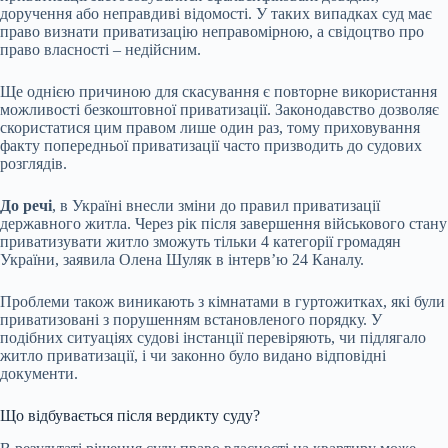
доручення або неправдиві відомості. У таких випадках суд має
право визнати приватизацію неправомірною, а свідоцтво про
право власності – недійсним.
Ще однією причиною для скасування є повторне використання
можливості безкоштовної приватизації. Законодавство дозволяє
скористатися цим правом лише один раз, тому приховування
факту попередньої приватизації часто призводить до судових
розглядів.
До речі
, в Україні внесли зміни до правил приватизації
державного житла. Через рік після завершення військового стану
приватизувати житло зможуть тільки 4 категорії громадян
України, заявила Олена Шуляк в інтерв’ю 24 Каналу.
Проблеми також виникають з кімнатами в гуртожитках, які були
приватизовані з порушенням встановленого порядку. У
подібних ситуаціях судові інстанції перевіряють, чи підлягало
житло приватизації, і чи законно було видано відповідні
документи.
Що відбувається після вердикту суду?