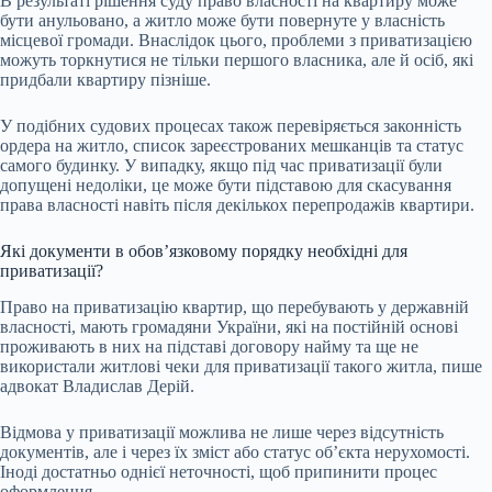
В результаті рішення суду право власності на квартиру може
бути анульовано, а житло може бути повернуте у власність
місцевої громади. Внаслідок цього, проблеми з приватизацією
можуть торкнутися не тільки першого власника, але й осіб, які
придбали квартиру пізніше.
У подібних судових процесах також перевіряється законність
ордера на житло, список зареєстрованих мешканців та статус
самого будинку. У випадку, якщо під час приватизації були
допущені недоліки, це може бути підставою для скасування
права власності навіть після декількох перепродажів квартири.
Які документи в обов’язковому порядку необхідні для
приватизації?
Право на приватизацію квартир, що перебувають у державній
власності, мають громадяни України, які на постійній основі
проживають в них на підставі договору найму та ще не
використали житлові чеки для приватизації такого житла, пише
адвокат Владислав Дерій.
Відмова у приватизації можлива не лише через відсутність
документів, але і через їх зміст або статус об’єкта нерухомості.
Іноді достатньо однієї неточності, щоб припинити процес
оформлення.