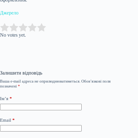
Джерело
Submit Rating
Rate this item:
No votes yet.
Залишити відповідь
Ваша e-mail адреса не оприлюднюватиметься.
Обов’язкові поля
позначені
*
Ім’я
*
Email
*