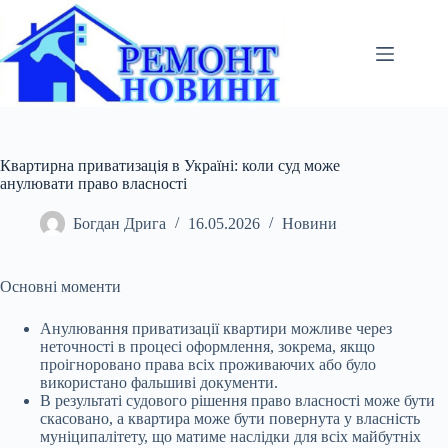
Перейти
до
вмісту
Квартирна приватизація в Україні: коли суд може
анулювати право власності
Богдан Дрига
16.05.2026
Новини
Основні моменти
Анулювання приватизації квартири можливе через
неточності в процесі оформлення, зокрема, якщо
проігноровано права всіх проживаючих або було
використано
фальшиві документи.
В результаті судового рішення право власності може бути
скасовано, а квартира може бути повернута у власність
муніципалітету, що матиме наслідки для всіх майбутніх