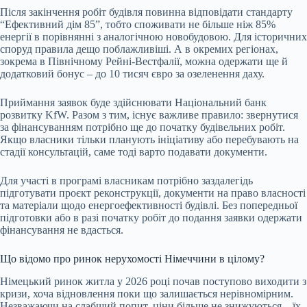
Після закінчення робіт будівля повинна відповідати стандарту
“Ефективний дім 85”, тобто споживати не більше ніж 85%
енергії в порівнянні з аналогічною новобудовою. Для історичних
споруд правила дещо поблажливіші. А в окремих регіонах,
зокрема в Північному Рейні-Вестфалії, можна одержати ще й
додатковий бонус – до 10 тисяч євро за озеленення даху.
Приймання заявок буде здійснювати Національний банк
розвитку KfW. Разом з тим, існує важливе правило: звернутися
за фінансуванням потрібно ще до початку будівельних робіт.
Якщо власники тільки планують ініціативу або перебувають на
стадії консультацій, саме тоді варто подавати документи.
Для участі в програмі власникам потрібно заздалегідь
підготувати проєкт реконструкції, документи на право власності
та матеріали щодо енергоефективності будівлі. Без попередньої
підготовки або в разі початку робіт до подання заявки одержати
фінансування не вдасться.
Що відомо про ринок нерухомості Німеччини в цілому?
Німецький ринок житла у 2026 році почав поступово виходити з
кризи, хоча відновлення поки що залишається нерівномірним.
Незважаючи на слабший попит, ціни більше не знижуються – їх