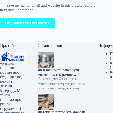
Save my name, email and website in this browser for the
next time I comment.
Опублікувати коментар
Про сайт
Останні новини
Інформ
П
С
К
«Ремонт
С
новини» —
Як власникові повернути
К
портал про
житло, яке незаконно
и
будівництво,
перепродали кілька разів
Богдан Дрига
Сер 8, 2026
ремонт і
Житло незаконно перепродали кілька
дизайн
разів Квартиру чи будинок можуть
інтер'єру. Ми
перепродати навіть після незаконної
також
угоди. Повернути таке майно реально,
пишемо про
але все…
ринок
нерухомості
Іпотеку на паузу: хто може не