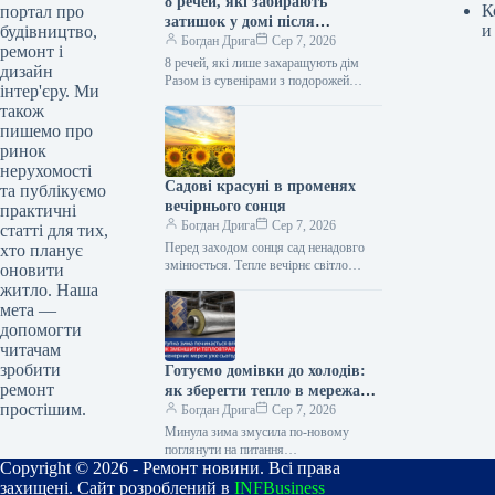
8 речей, які забирають
К
портал про
затишок у домі після
и
будівництво,
відпустки
Богдан Дрига
Сер 7, 2026
ремонт і
8 речей, які лише захаращують дім
дизайн
Разом із сувенірами з подорожей
інтер'єру. Ми
додому часто повертаються речі, які
також
швидко втрачають свою користь.…
пишемо про
ринок
нерухомості
Садові красуні в променях
та публікуємо
вечірнього сонця
практичні
Богдан Дрига
Сер 7, 2026
статті для тих,
Перед заходом сонця сад ненадовго
хто планує
змінюється. Тепле вечірнє світло
оновити
робить кольори глибшими, просвічує
житло. Наша
тонке листя та підкреслює легкі
мета —
суцвіття, тому…
допомогти
читачам
зробити
Готуємо домівки до холодів:
ремонт
як зберегти тепло в мережах
простішим.
уже зараз
Богдан Дрига
Сер 7, 2026
Минула зима змусила по-новому
поглянути на питання
Copyright © 2026 - Ремонт новини. Всі права
енергоефективності. Через російські
обстріли енергетичної інфраструктури
захищені. Сайт розроблений в
INFBusiness