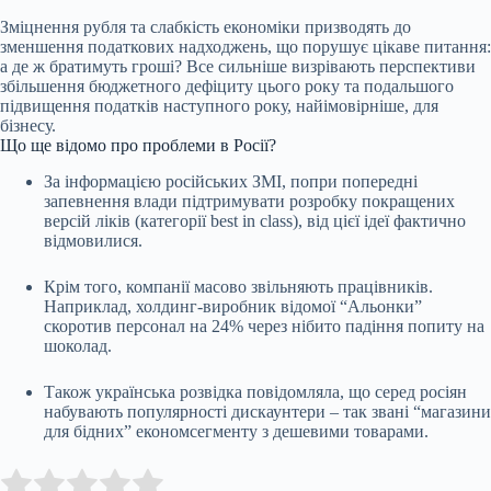
Зміцнення рубля та слабкість економіки призводять до
зменшення податкових надходжень, що порушує цікаве питання:
а де ж братимуть гроші? ⁠Все сильніше визрівають перспективи
збільшення бюджетного дефіциту цього року та подальшого
підвищення податків наступного року, найімовірніше, для
бізнесу.
Що ще відомо про проблеми в Росії?
За інформацією російських ЗМІ, попри попередні
запевнення влади підтримувати розробку покращених
версій ліків (категорії best in class), від цієї ідеї фактично
відмовилися.
Крім того, компанії масово звільняють працівників.
Наприклад, холдинг-виробник відомої “Альонки”
скоротив персонал на 24% через нібито падіння попиту на
шоколад.
Також українська розвідка повідомляла, що серед росіян
набувають популярності дискаунтери – так звані “магазини
для бідних” економсегменту з дешевими товарами.
Submit Rating
Rate this item: