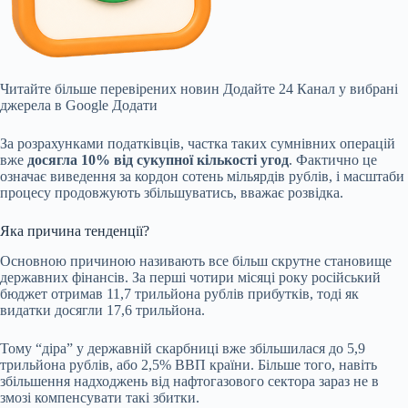
Читайте більше перевірених новин
Додайте 24 Канал у вибрані
джерела в Google
Додати
За розрахунками податківців, частка таких сумнівних операцій
вже
досягла 10% від сукупної кількості угод
. Фактично це
означає виведення за кордон сотень мільярдів рублів, і масштаби
процесу продовжують збільшуватись, вважає розвідка.
Яка причина тенденції?
Основною причиною називають все більш скрутне становище
державних фінансів. За перші чотири місяці року російський
бюджет отримав
11,7 трильйона рублів прибутків, тоді як
видатки досягли 17,6 трильйона.
Тому “діра” у державній скарбниці вже збільшилася до 5,9
трильйона рублів, або 2,5% ВВП країни. Більше того, навіть
збільшення надходжень від нафтогазового сектора зараз не в
змозі компенсувати такі збитки.