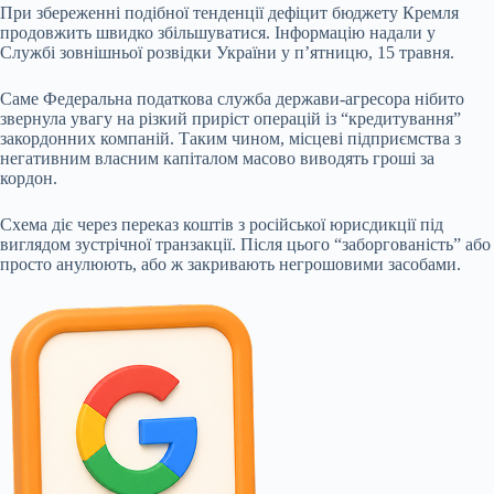
При збереженні подібної тенденції дефіцит бюджету Кремля
продовжить швидко збільшуватися. Інформацію надали у
Службі зовнішньої розвідки України у п’ятницю, 15 травня.
Саме Федеральна податкова служба держави-агресора нібито
звернула увагу на різкий приріст операцій із “кредитування”
закордонних компаній. Таким чином, місцеві підприємства з
негативним власним капіталом масово виводять гроші за
кордон.
Схема діє через переказ коштів з російської юрисдикції під
виглядом зустрічної транзакції. Після цього “заборгованість” або
просто анулюють, або ж закривають негрошовими засобами.