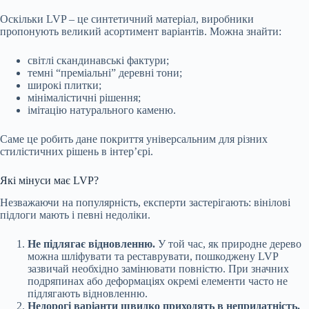
Оскільки LVP – це синтетичний матеріал, виробники
пропонують великий асортимент варіантів. Можна знайти:
світлі скандинавські фактури;
темні “преміальні” деревні тони;
широкі плитки;
мінімалістичні рішення;
імітацію натурального каменю.
Саме це робить дане покриття універсальним для різних
стилістичних рішень в інтер’єрі.
Які мінуси має LVP?
Незважаючи на популярність, експерти застерігають: вінілові
підлоги мають і певні недоліки.
Не підлягає відновленню.
У той час, як природне дерево
можна шліфувати та реставрувати, пошкоджену LVP
зазвичай необхідно замінювати повністю. При значних
подряпинах або деформаціях окремі елементи часто не
підлягають відновленню.
Недорогі варіанти швидко приходять в непридатність.