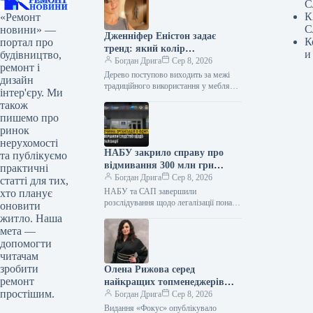
С
К
«Ремонт
С
новини» —
Дженніфер Еністон задає
К
портал про
тренд: який колір
и
будівництво,
домінуватиме у ванних
Богдан Дрига
Сер 8, 2026
ремонт і
кімнатах 2027 року
Дерево поступово виходить за межі
дизайн
традиційного використання у меблях
інтер'єру. Ми
та підлоговому покритті, дедалі
також
частіше стаючи матеріалом для
пишемо про
оформлення цілих стін…
ринок
нерухомості
НАБУ закрило справу про
та публікуємо
відмивання 300 млн грн
практичні
ексголовою ФДМУ
Богдан Дрига
Сер 8, 2026
статті для тих,
НАБУ та САП завершили
хто планує
розслідування щодо легалізації понад
оновити
300 млн грн Національне
житло. Наша
антикорупційне бюро України (НАБУ)
мета —
та Спеціалізована антикорупційна
допомогти
прокуратура…
читачам
зробити
Олена Рижова серед
ремонт
найкращих топменеджерів
простішим.
України за версією «Фокуса»
Богдан Дрига
Сер 8, 2026
Видання «Фокус» опублікувало