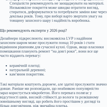
Спеціалісти рекомендують не заощаджувати на матеріалі.
Низькоякісне покриття може швидко втратити вигляд,
стиратися, деформуватися та потребувати заміни вже через
декілька років. Тому, при виборі варто звертати увагу на
товщину захисного шару і надійність виробника.
Що рекомендують експерти у 2026 році?
Дизайнери підкреслюють: високоякісна LVP з надійним
захисним шаром може прослужити понад 10 років і стати
відмінним рішенням для сучасної кухні. Однак, якщо власники
помешкання планують ремонт “на довгі роки”, вони все ще
часто віддають перевагу:
керамічній плитці;
натуральній деревині;
кам’яним покриттям.
Такі матеріали коштують дорожче, але здатні прослужити значно
довше. Раніше ми розповідали, що неабиякою популярністю
зараз користується мікробетон. Його перевага полягає у
відсутності швів, високій стійкості до вологи та розкішному
зовнішньому вигляді, що робить його простішим у догляді та
більш довговічним, ніж звичайна плитка.