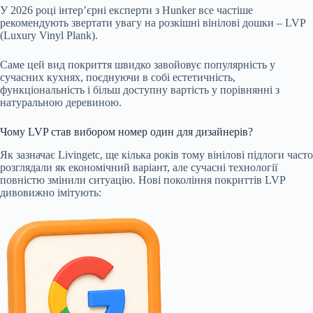
У 2026 році інтер’єрні експерти з Hunker все частіше
рекомендують звертати увагу на розкішні вінілові дошки – LVP
(Luxury Vinyl Plank).
Саме цей вид покриття швидко завойовує популярність у
сучасних кухнях, поєднуючи в собі естетичність,
функціональність і більш доступну вартість у порівнянні з
натуральною деревиною.
Чому LVP став вибором номер один для дизайнерів?
Як зазначає Livingetc, ще кілька років тому вінілові підлоги часто
розглядали як економічний варіант, але сучасні технології
повністю змінили ситуацію. Нові покоління покриттів LVP
дивовижно імітують: