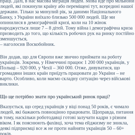
праці. Далі, в нас масова міграція людей. Мова йде про мільйони
людей, які покинули країну або переміщені тут, всередині нашої
держави. Тільки за минулий рік, за даними Національного
Банку, з України виїхало близько 500 000 людей. Ще ми
опинилися в демографічній кризі, коли на 10 жінок
народжується лише 7 – 8 дітей. Тому війна і демографічна криза
призводить до того, що кількість робочих рук на ринку постійно
зменшується,
– наголосив Воскобойник.
Він додав, що для Європи вже звично приймати на роботу
українців. Зокрема, у Німеччині працює 1 200 000 українців, у
Польщі – 920 000, у Чехії – 360 000. Отже, дивуватися, що
громадяни інших країн приїдуть працювати до України – не
варто. Особливо, коли маємо складну ситуацію через військові
виклики.
Що ще потрібно знати про український ринок праці?
Вказується, що серед українців у віці понад 50 років, є чимало
людей, які бажають повноцінно працювати. Щоправда, питання
в тому, наскільки роботодавці готові залучати кадри з різним
віком. І як пояснюють фахівці, хоча тема ейджизму не зникла,
деякі підприємці все ж не проти найняти українців 50 – 60+
років.