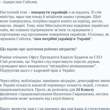
– підкреслив Соболев.
Наступний етап –
повернути українців
з-за кордону. Зі слів
міністра, зараз там понад 6 мільйонів наших громадян. Щоб
вони повернулись, потрібно надати кошти на переїзд, житло,
школи, лікарні. Тому, нині Мінсоцполітики відкриває українські
хаби, які повинні підтримувати зв’язок та працювати з
партнерами над програмами повернення українців. Оскільки, як
зауважив Соболев, “
нам потрібні українці в Україні
“.
Що відомо про залучення робочих мігрантів?
Раніше очільник Офісу Президента Кирило Буданов на CEO
Club розповів, що Україні слід переглянути перелік держав,
громадяни яких вважаються “міграційно ризикованими”.
Підґрунтям цього є кадровий брак в Україні.
Через війну, мобілізацію, зовнішню міграцію, демографічні зміни
в Україні кількість вакансій перевищує кількість людей, готових
працевлаштуватися. Проте, як розповіла для
24 Каналу
фахівчиня з працевлаштування Валентина Гаврюшенко, нестача
робітників може залежати від галузі бізнесу.
Варто звернути увагу і на причину, яка пов’язана зі структурною