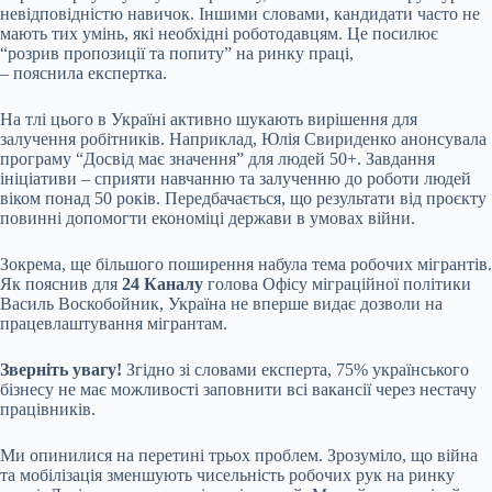
невідповідністю навичок. Іншими словами, кандидати часто не
мають тих умінь, які необхідні роботодавцям. Це посилює
“розрив пропозиції та попиту” на ринку праці,
– пояснила експертка.
На тлі цього в Україні активно шукають вирішення для
залучення робітників. Наприклад, Юлія Свириденко анонсувала
програму “Досвід має значення” для людей 50+. Завдання
ініціативи – сприяти навчанню та залученню до роботи людей
віком понад 50 років. Передбачається, що результати від проєкту
повинні допомогти економіці держави в умовах війни.
Зокрема, ще більшого поширення набула тема робочих мігрантів.
Як пояснив для
24 Каналу
голова Офісу міграційної політики
Василь Воскобойник, Україна не вперше видає дозволи на
працевлаштування мігрантам.
Зверніть увагу!
Згідно зі словами експерта, 75% українського
бізнесу не має можливості заповнити всі вакансії через нестачу
працівників.
Ми опинилися на перетині трьох проблем. Зрозуміло, що війна
та мобілізація зменшують чисельність робочих рук на ринку