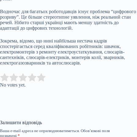
Водночас для багатьох роботодавців існує проблема “цифрового
розриву”. Це більше стереотипне уявлення, ніж реальний стан
речей. Нібито старші українці мають меншу здатність до
адаптації до цифрових технологій.
Зокрема, відомо, що нині найбільша нестача кадрів
спостерігається серед кваліфікованих робітників: швачок,
електромонтерів з ремонту електроустаткування, слюсарів-
сантехніків, слюсарів-електриків, монтерів колії, зварників,
електрогазозварників та автослюсарів.
Submit Rating
Rate this item:
No votes yet.
Залишити відповідь
Ваша e-mail адреса не оприлюднюватиметься.
Обов’язкові поля
позначені
*