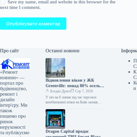
Save my name, email and website in this browser for the
next time I comment.
Опублікувати коментар
Про сайт
Останні новини
Інформ
П
С
К
«Ремонт
С
новини» —
Відновлення вікон у ЖК
К
портал про
Greenville: понад 80% осель
и
будівництво,
потребували ремонту після
Богдан Дрига
Сер 7, 2026
ремонт і
обстрілу
У ніч на 6 липня під час чергової
дизайн
комбінованої атаки на Київ зазнав
інтер'єру. Ми
пошкоджень житловий комплекс
також
Greenville на Печерську. Ніхто…
пишемо про
ринок
нерухомості
Dragon Capital продає
та публікуємо
столичний ТРЦ Smart Plaza