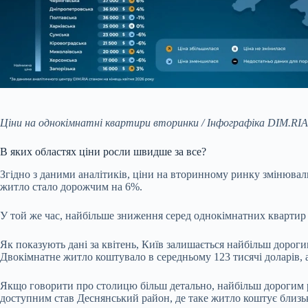
Ціни на однокімнатні квартири вторинки / Інфографіка DIM.RIA
В яких областях ціни росли швидше за все?
Згідно з даними аналітиків, ціни на вторинному ринку змінювалис
житло стало дорожчим на 6%.
У той же час, найбільше зниження серед однокімнатних квартир 
Як показують дані за квітень, Київ залишається найбільш дорог
Двокімнатне житло коштувало в середньому 123 тисячі доларів, а
Якщо говорити про столицю більш детально, найбільш дорогим р
доступним став Деснянський район, де таке житло коштує близьк