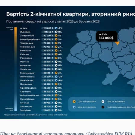
Ціни на двокімнатні квартири вторинки / Інфографіка DIM.RIA