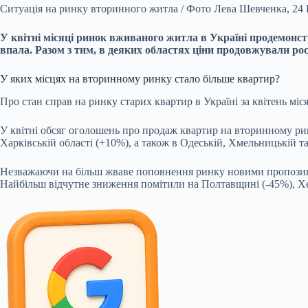
Ситуація на ринку вторинного житла / Фото Лева Шевченка, 24
У квітні місяці ринок вживаного житла в Україні продемонстр
впала. Разом з тим, в деяких областях ціни продовжували рос
У яких місцях на вторинному ринку стало більше квартир?
Про стан справ на ринку старих квартир в Україні за квітень міс
У квітні обсяг оголошень про продаж квартир на вторинному рин
Харківській області (+10%), а також в Одеській, Хмельницькій т
Незважаючи на більш жваве поповнення ринку новими пропозиція
Найбільш відчутне зниження помітили на Полтавщині (-45%), Х