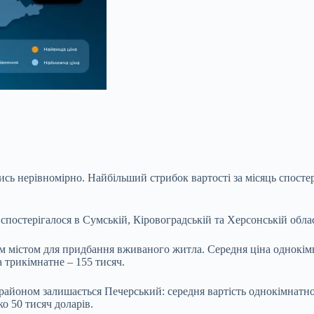
ь нерівномірно. Найбільший стрибок вартості за місяць спостеріг
спостерігалося в Сумській, Кіровоградській та Херсонській обла
им містом для придбання вживаного житла. Середня ціна однокімн
 трикімнатне – 155 тисяч.
айоном залишається Печерський: середня вартість однокімнатно
о 50 тисяч доларів.