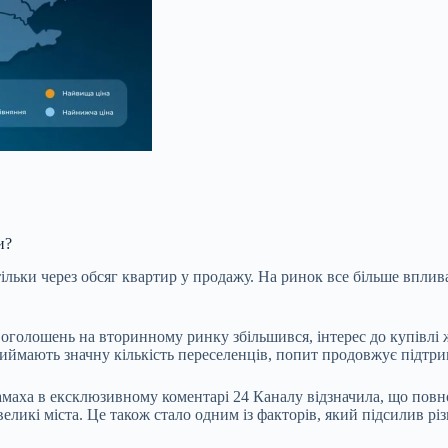
и?
тільки через обсяг квартир у продажу. На ринок все більше вплив
 оголошень на вторинному ринку збільшився, інтерес до купівлі ж
риймають значну кількість переселенців, попит продовжує підтри
дамаха в ексклюзивному коментарі 24 Каналу відзначила, що пов
великі міста. Це також стало одним із факторів, який підсилив р