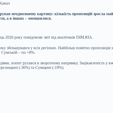
 Канал
ував неоднозначну картину: кількість пропозицій зросла майже
ти, а в інших – зменшилися.
яць 2026 року повідомляє звіт від аналітиків DIM.RIA.
ку збільшувався у всіх регіонах. Найбільш помітно пропозиція з
а Сумській – по +8%.
ми, попит рухався в зворотному напрямку. Зацікавленість у вжи
ерсонщині (-36%) та Сумщині (-19%).