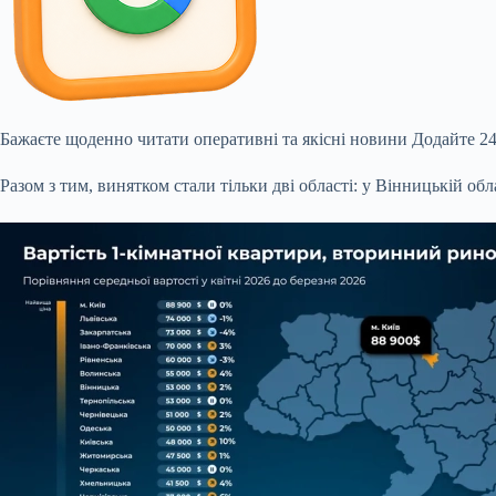
Бажаєте щоденно читати оперативні та якісні новини
Додайте 24
Разом з тим, винятком стали тільки дві області: у Вінницькій об