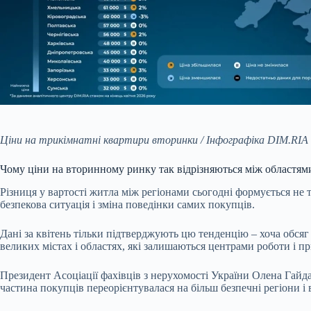
Ціни на трикімнатні квартири вторинки / Інфографіка DIM.RIA
Чому ціни на вторинному ринку так відрізняються між областям
Різниця у вартості житла між регіонами сьогодні формується не 
безпекова ситуація і зміна поведінки самих покупців.
Дані за квітень тільки підтверджують цю тенденцію – хоча обсяг
великих містах і областях, які залишаються центрами роботи і п
Президент Асоціації фахівців з нерухомості України Олена Гай
частина покупців переорієнтувалася на більш безпечні регіони і 