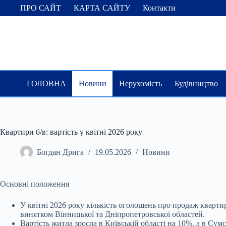
Перейти
ПРО САЙТ
КАРТА САЙТУ
Контакти
до
вмісту
ГОЛОВНА
Новини
Нерухомість
Будівництво
Квартири б/в: вартість у квітні 2026 року
Богдан Дрига
19.05.2026
Новини
Основні положення
У квітні 2026 року кількість оголошень про продаж квартир
винятком Вінницької та Дніпропетровської областей.
Вартість житла зросла в Київській області на 10%, а в Су