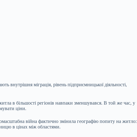
ають внутрішня міграція, рівень підприємницької діяльності,
итла в більшості регіонів навпаки зменшувався. В той же час, у
мувати ціни.
номасштабна війна фактично змінила географію попиту на житло:
ізницю в цінах між областями.