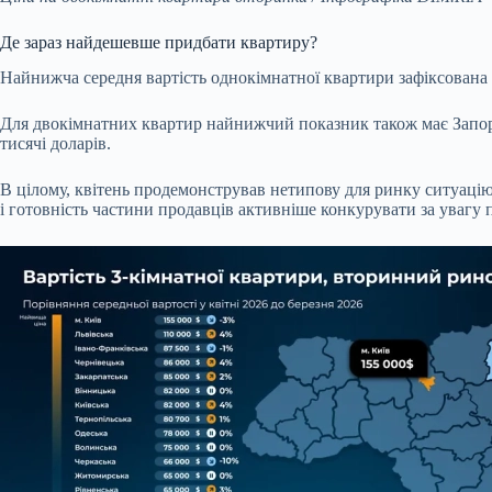
Де зараз найдешевше придбати квартиру?
Найнижча середня вартість однокімнатної квартири зафіксована в 
Для двокімнатних квартир найнижчий показник також має Запорі
тисячі доларів.
В цілому, квітень продемонстрував нетипову для ринку ситуацію
і готовність частини продавців активніше конкурувати за увагу 