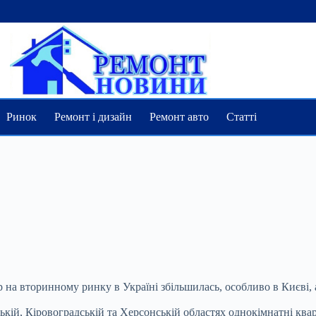
Ринок
Ремонт і дизайн
Ремонт авто
Статті
 на вторинному ринку в Україні збільшилась, особливо в Києві, а
мській, Кіровоградській та Херсонській областях однокімнатні к