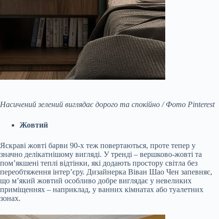
Насичений зелений виглядає дорого та спокійно / Фото Pinterest
Жовтий
Яскраві жовті барви 90-х теж повертаються, проте тепер у
значно делікатнішому вигляді. У тренді – вершково-жовті та
пом’якшені теплі відтінки, які додають простору світла без
переобтяження інтер’єру. Дизайнерка Віван Шао Чен запевняє,
що м’який жовтий особливо добре виглядає у невеликих
приміщеннях – наприклад, у ванних кімнатах або туалетних
зонах.