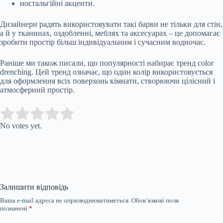
ностальгійні акценти.
Дизайнери радять використовувати такі барви не тільки для стін,
а й у тканинах, оздобленні, меблях та аксесуарах – це допомагає
зробити простір більш індивідуальним і сучасним водночас.
Раніше ми також писали, що популярності набирає тренд сolor
drenching. Цей тренд означає, що один колір використовується
для оформлення всіх поверхонь кімнати, створюючи цілісний і
атмосферний простір.
Submit Rating
Rate this item:
No votes yet.
Залишити відповідь
Ваша e-mail адреса не оприлюднюватиметься.
Обов’язкові поля
позначені
*