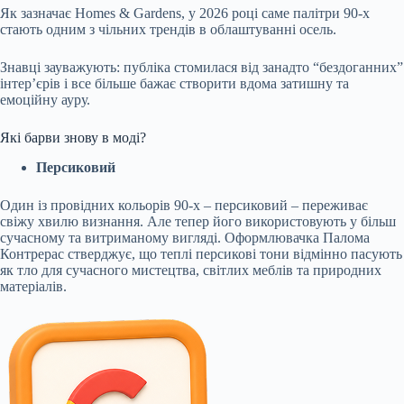
Як зазначає Homes & Gardens, у 2026 році саме палітри 90-х
стають одним з чільних трендів в облаштуванні осель.
Знавці зауважують: публіка стомилася від занадто “бездоганних”
інтер’єрів і все більше бажає створити вдома затишну та
емоційну ауру.
Які барви знову в моді?
Персиковий
Один із провідних кольорів 90-х – персиковий – переживає
свіжу хвилю визнання. Але тепер його використовують у більш
сучасному та витриманому вигляді. Оформлювачка Палома
Контрерас стверджує, що теплі персикові тони відмінно пасують
як тло для сучасного мистецтва, світлих меблів та природних
матеріалів.