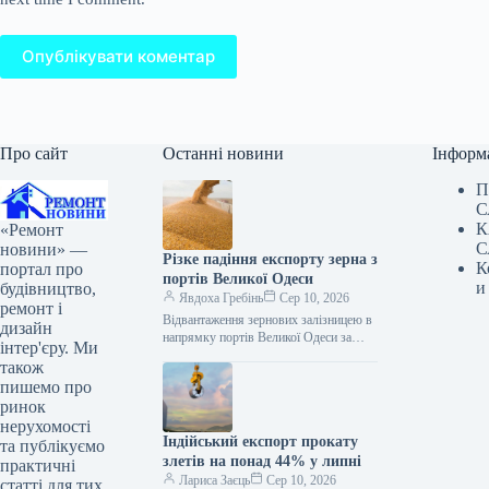
Опублікувати коментар
Про сайт
Останні новини
Інформ
П
С
К
«Ремонт
С
новини» —
Різке падіння експорту зерна з
К
портал про
портів Великої Одеси
и
будівництво,
Явдоха Гребінь
Сер 10, 2026
ремонт і
Відвантаження зернових залізницею в
дизайн
напрямку портів Великої Одеси за
інтер'єру. Ми
перші п’ять днів серпня скоротилися
також
на 84,3% порівняно з аналогічним
пишемо про
періодом…
ринок
нерухомості
Індійський експорт прокату
та публікуємо
злетів на понад 44% у липні
практичні
Лариса Заєць
Сер 10, 2026
статті для тих,