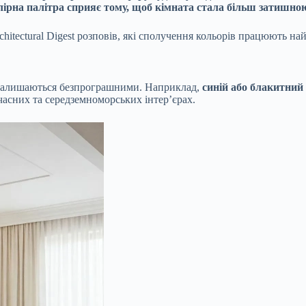
лірна палітра сприяє тому, щоб кімната стала більш затишною
chitectural Digest розповів, які сполучення кольорів працюють н
и залишаються безпрограшними. Наприклад,
синій або блакитний
часних та середземноморських інтер’єрах.