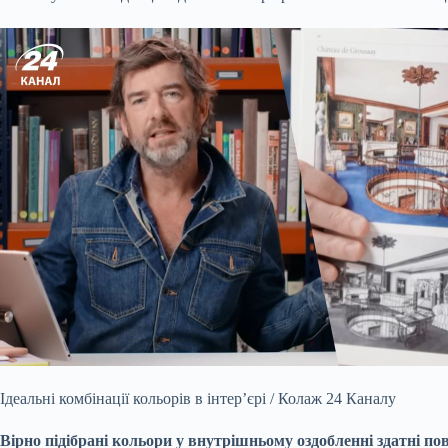
Ідеальні комбінації кольорів в інтер’єрі / Колаж 24 Каналу
Вірно підібрані кольори у внутрішньому оздобленні здатні по