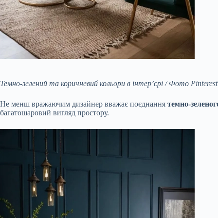
Темно-зелений та коричневий кольори в інтер’єрі / Фото Pinterest
Не менш вражаючим дизайнер вважає поєднання
темно-зеленог
багатошаровий вигляд простору.