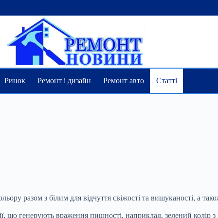
Ринок
Ремонт і дизайн
Ремонт авто
Статті
ьору разом з білим для відчуття свіжості та вишуканості, а тако
ії, що генерують враження пишності, наприклад, зелений колір з