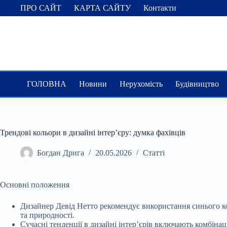
Перейти
ПРО САЙТ
КАРТА САЙТУ
Контакти
до
вмісту
ГОЛОВНА
Новини
Нерухомість
Будівництво
Трендові кольори в дизайні інтер’єру: думка фахівців
Богдан Дрига
20.05.2026
Статті
Основні положення
Дизайнер Девід Нетто рекомендує використання синього кол
та природності.
Сучасні тенденції в дизайні інтер’єрів включають комбінац