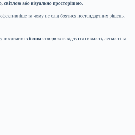
, світлою або візуально просторішою.
айефективніше та чому не слід боятися нестандартних рішень.
у поєднанні
з білим
створюють відчуття свіжості, легкості та