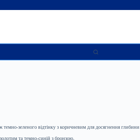
ж темно-зеленого відтінку з
коричневим для досягнення глибини
 золотим та темно-синій з бронзою.