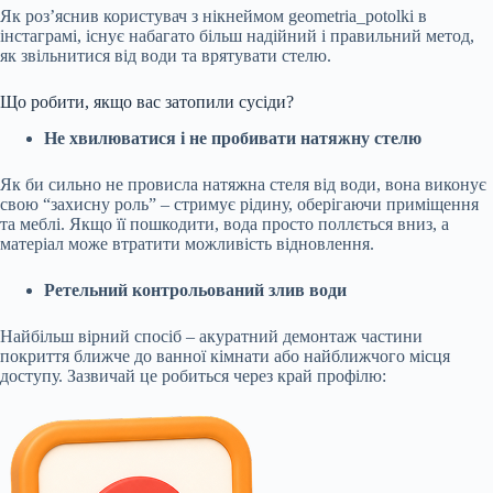
Як роз’яснив користувач з нікнеймом geometria_potolki в
інстаграмі, існує набагато більш надійний і правильний метод,
як звільнитися від води та врятувати стелю.
Що робити, якщо вас затопили сусіди?
Не хвилюватися і не пробивати натяжну стелю
Як би сильно не провисла натяжна стеля від води, вона виконує
свою “захисну роль” – стримує рідину, оберігаючи приміщення
та меблі. Якщо її пошкодити, вода просто поллється вниз, а
матеріал може втратити можливість відновлення.
Ретельний контрольований злив води
Найбільш вірний спосіб – акуратний демонтаж частини
покриття ближче до ванної кімнати або найближчого місця
доступу. Зазвичай це робиться через край профілю: