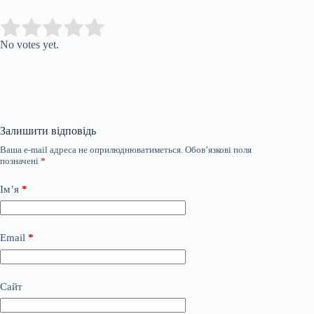
Submit Rating
Rate this item:
No votes yet.
Залишити відповідь
Ваша e-mail адреса не оприлюднюватиметься.
Обов’язкові поля
позначені
*
Ім’я
*
Email
*
Сайт