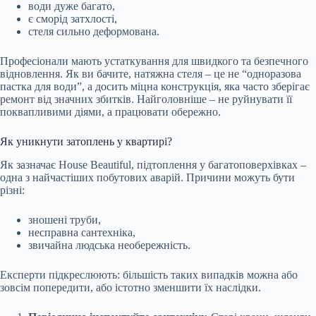
води дуже багато,
є сморід затхлості,
стеля сильно деформована.
Професіонали мають устаткування для швидкого та безпечного
відновлення. Як ви бачите, натяжна стеля – це не “одноразова
пастка для води”, а досить міцна конструкція, яка часто зберігає
ремонт від значних збитків. Найголовніше – не руйнувати її
поквапливими діями, а працювати обережно.
Як уникнути затоплень у квартирі?
Як зазначає House Beautiful, підтоплення у багатоповерхівках –
одна з найчастіших побутових аварій. Причини можуть бути
різні:
зношені труби,
несправна сантехніка,
звичайна людська необережність.
Експерти підкреслюють: більшість таких випадків можна або
зовсім попередити, або істотно зменшити їх наслідки.