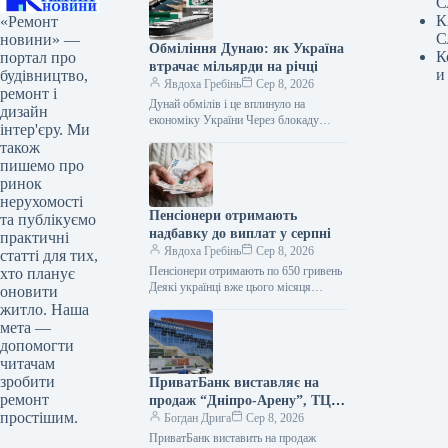
С
К
«Ремонт
С
новини» —
Обміління Дунаю: як Україна
К
портал про
втрачає мільярди на річці
и
будівництво,
Явдоха Гребінь
Сер 8, 2026
ремонт і
Дунай обмілів і це вплинуло на
дизайн
економіку України Через блокаду
інтер'єру. Ми
Росією українських чорноморських
також
портів судноплавство на Дунаї з
пишемо про
резервного маршруту…
ринок
нерухомості
Пенсіонери отримають
та публікуємо
надбавку до виплат у серпні
практичні
Явдоха Гребінь
Сер 8, 2026
статті для тих,
Пенсіонери отримають по 650 гривень
хто планує
Деякі українці вже цього місяця
оновити
отримають збільшені пенсійні виплати.
житло. Наша
До основної суми їм додадуть ще…
мета —
допомогти
читачам
зробити
ПриватБанк виставляє на
ремонт
продаж “Дніпро-Арену”, ТЦ
простішим.
“Приозерний” та активи
Богдан Дрига
Сер 8, 2026
Буковеля
ПриватБанк виставить на продаж