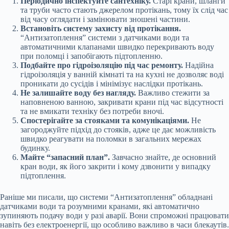
Періодично інспектуйте сантехніку.
Старі крани, шланги
та труби часто стають джерелом протікань, тому їх слід час
від часу оглядати і замінювати зношені частини.
Встановіть систему захисту від протікання.
“Антизатоплення” системи з датчиками води та
автоматичними клапанами швидко перекривають воду
при поломці і запобігають підтопленню.
Подбайте про гідроізоляцію під час ремонту.
Надійна
гідроізоляція у ванній кімнаті та на кухні не дозволяє воді
проникати до сусідів і мінімізує наслідки протікань.
Не залишайте воду без нагляду.
Важливо стежити за
наповненою ванною, закривати крани під час відсутності
та не вмикати техніку без потреби вночі.
Спостерігайте за стояками та комунікаціями.
Не
загороджуйте підхід до стояків, адже це дає можливість
швидко реагувати на поломки в загальних мережах
будинку.
Майте “запасний план”.
Завчасно знайте, де основний
кран води, як його закрити і кому дзвонити у випадку
підтоплення.
Раніше ми писали, що системи “Антизатоплення” обладнані
датчиками води та розумними кранами, які автоматично
зупиняють подачу води у разі аварії. Вони спроможні працювати
навіть без електроенергії, що особливо важливо в часи блекаутів.