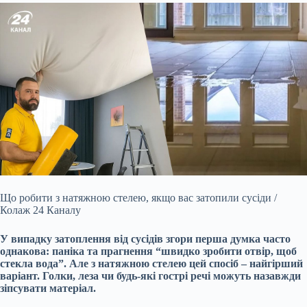
Що робити з натяжною стелею, якщо вас затопили сусіди /
Колаж 24 Каналу
У випадку затоплення від сусідів згори перша думка часто
однакова: паніка та прагнення “швидко зробити отвір, щоб
стекла вода”. Але з натяжною стелею цей спосіб – найгірший
варіант. Голки, леза чи будь-які гострі речі можуть назавжди
зіпсувати матеріал.