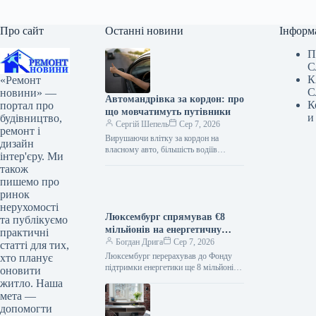
Про сайт
Останні новини
Інформ
П
С
К
«Ремонт
С
новини» —
Автомандрівка за кордон: про
К
портал про
що мовчатимуть путівники
и
будівництво,
Сергій Шепель
Сер 7, 2026
ремонт і
Вирушаючи влітку за кордон на
дизайн
власному авто, більшість водіїв
інтер'єру. Ми
переймаються місцевими
також
обмеженнями швидкості, вартістю
пишемо про
платних доріг та паркування. Однак
ринок
значно…
нерухомості
Люксембург спрямував €8
та публікуємо
мільйонів на енергетичну
практичні
підтримку України
Богдан Дрига
Сер 7, 2026
статті для тих,
Люксембург перерахував до Фонду
хто планує
підтримки енергетики ще 8 мільйонів
оновити
євро Загальна сума внесків
житло. Наша
Люксембургу до Фонду підтримки
мета —
енергетики України сягнула…
допомогти