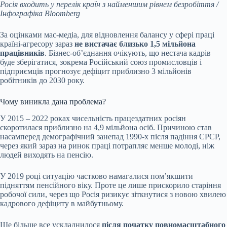
Росія входить у перелік країн з найменшим рівнем безробіття /
Інфографіка Bloomberg
За оцінками мас-медіа, для відновлення балансу у сфері праці
країні-агресору зараз
не вистачає близько 1,5 мільйона
працівників
. Бізнес-об’єднання очікують, що нестача кадрів
буде зберігатися, зокрема Російський союз промисловців і
підприємців прогнозує дефіцит приблизно 3 мільйонів
робітників до 2030 року.
Чому виникла дана проблема?
У 2015 – 2022 роках чисельність працездатних росіян
скоротилася приблизно на 4,9 мільйона осіб. Причиною став
насамперед демографічний занепад 1990-х після падіння СРСР,
через який зараз на ринок праці потрапляє менше молоді, ніж
людей виходять на пенсію.
У 2019 році ситуацію частково намагалися пом’якшити
підняттям пенсійного віку. Проте це лише прискорило старіння
робочої сили, через що Росія ризикує зіткнутися з новою хвилею
кадрового дефіциту в майбутньому.
Ще більше все ускладнилося
після початку повномасштабного