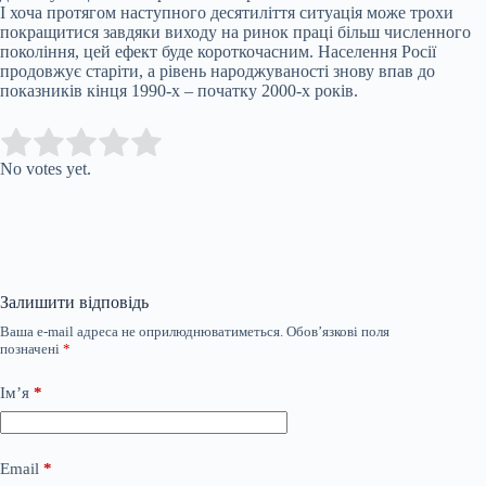
І хоча протягом наступного десятиліття ситуація може трохи
покращитися завдяки виходу на ринок праці більш численного
покоління, цей ефект буде короткочасним. Населення Росії
продовжує старіти, а рівень народжуваності знову впав до
показників кінця 1990-х – початку 2000-х років.
Submit Rating
Rate this item:
No votes yet.
Залишити відповідь
Ваша e-mail адреса не оприлюднюватиметься.
Обов’язкові поля
позначені
*
Ім’я
*
Email
*