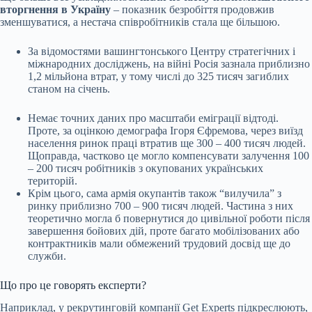
вторгнення в Україну
– показник безробіття продовжив
зменшуватися, а нестача співробітників стала ще більшою.
За відомостями вашингтонського Центру стратегічних і
міжнародних досліджень, на війні Росія зазнала приблизно
1,2 мільйона втрат, у тому числі до 325 тисяч загиблих
станом на січень.
Немає точних даних про масштаби еміграції відтоді.
Проте, за оцінкою демографа Ігоря Єфремова, через виїзд
населення ринок праці втратив ще 300 – 400 тисяч людей.
Щоправда, частково це могло компенсувати залучення 100
– 200 тисяч робітників з окупованих українських
територій.
Крім цього, сама армія окупантів також “вилучила” з
ринку приблизно 700 – 900 тисяч людей. Частина з них
теоретично могла б повернутися до цивільної роботи після
завершення бойових дій, проте багато мобілізованих або
контрактників мали обмежений трудовий досвід ще до
служби.
Що про це говорять експерти?
Наприклад, у рекрутинговій компанії Get Experts підкреслюють,