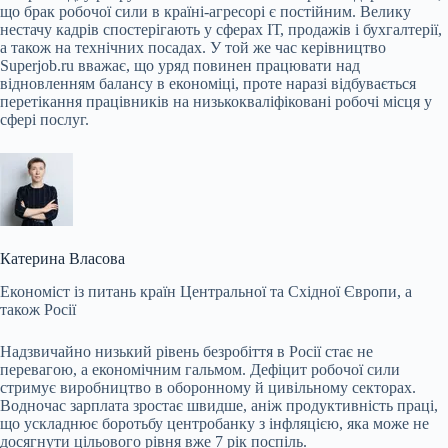
що брак робочої сили в країні-агресорі є постійним. Велику
нестачу кадрів спостерігають у сферах ІТ, продажів і бухгалтерії,
а також на технічних посадах. У той же час керівництво
Superjob.ru вважає, що уряд повинен працювати над
відновленням балансу в економіці, проте наразі відбувається
перетікання працівників на низькокваліфіковані робочі місця у
сфері послуг.
Катерина Власова
Економіст із питань країн Центральної та Східної Європи, а
також Росії
Надзвичайно низький рівень безробіття в Росії стає не
перевагою, а економічним гальмом. Дефіцит робочої сили
стримує виробництво в оборонному й цивільному секторах.
Водночас зарплата зростає швидше, аніж продуктивність праці,
що ускладнює боротьбу центробанку з інфляцією, яка може не
досягнути цільового рівня вже 7 рік поспіль.