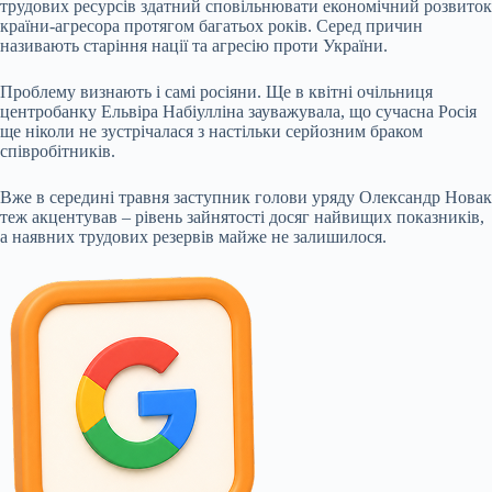
трудових ресурсів здатний сповільнювати економічний розвиток
країни-агресора протягом багатьох років. Серед причин
називають старіння нації та агресію проти України.
Проблему визнають і самі росіяни. Ще в квітні очільниця
центробанку Ельвіра Набіулліна зауважувала, що сучасна Росія
ще ніколи не зустрічалася з настільки серйозним браком
співробітників.
Вже в середині травня заступник голови уряду Олександр Новак
теж акцентував – рівень зайнятості досяг найвищих показників,
а наявних трудових резервів майже не залишилося.