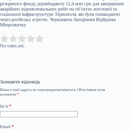
резервного фонду держбюджету 12,4 млн грн для завершення
аварійних відновлювальних робіт на об’єктах житлової та
соціальної інфраструктури Тернополя, які були пошкоджені
через російську агресію. Черкащина Запоріжжя Відбудова
Мінрозвитку
Submit Rating
Rate this item:
No votes yet.
Залишити відповідь
Ваша e-mail адреса не оприлюднюватиметься.
Обов’язкові поля
позначені
*
Ім’я
*
Email
*