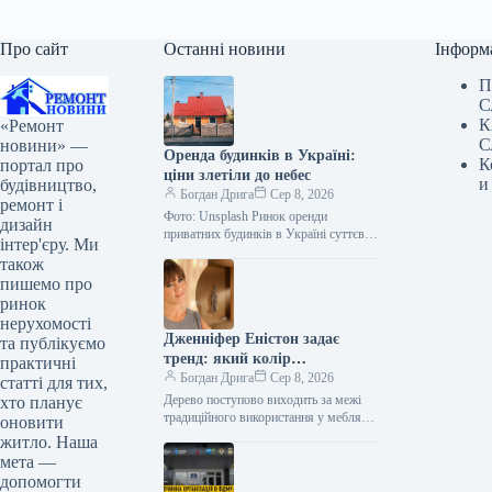
Про сайт
Останні новини
Інформ
П
С
К
«Ремонт
С
новини» —
Оренда будинків в Україні:
К
портал про
ціни злетіли до небес
и
будівництво,
Богдан Дрига
Сер 8, 2026
ремонт і
Фото: Unsplash Ринок оренди
дизайн
приватних будинків в Україні суттєво
інтер'єру. Ми
змінився після початку
також
повномасштабної війни. У деяких
пишемо про
областях медіанні ціни зросли…
ринок
нерухомості
Дженніфер Еністон задає
та публікуємо
тренд: який колір
практичні
домінуватиме у ванних
Богдан Дрига
Сер 8, 2026
статті для тих,
кімнатах 2027 року
Дерево поступово виходить за межі
хто планує
традиційного використання у меблях
оновити
та підлоговому покритті, дедалі
житло. Наша
частіше стаючи матеріалом для
мета —
оформлення цілих стін…
допомогти