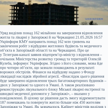
Уряд виділив понад 162 мільйони на завершення відновлення
житла та лікарні у Запоріжжі й на Черкащині 21.05.2026 16:57
Укрінформ КМУ направить понад 162 млн гривень на
закінчення робіт з відбудови житлових будівель та медичного
об’єкта в Запорізькій області та на Черкащині. Про це
у Телеграм-каналі заявив віцепрем’єр-міністр з відновлення –
очільник Міністерства розвитку громад та територій Олексій
Кулеба, інформує Укрінформ. Згідно з його словами, мова йде
про чотири об’єкти, що зазнали
пошкоджень в результаті
ворожих обстрілів. Фінанси на відбудову надано з Фонду
ліквідації наслідків збройної агресії. «Внаслідок цього рішення
буде завершено відновлення трьох багатоквартирних будинків –
двох у Запоріжжі та одного в Умані. А також реалізовано
реконструкцію лікувального блоку Міської лікарні екстреної та
швидкої медичної допомоги у Запоріжжі», – вказано у
повідомленні. В цілому це рішення дасть змогу відремонтувати
187 помешкань та повернути житло більше ніж 450 жителям
Запоріжжя та Умані. Як зазначалося, Кабінет міністрів виділив з