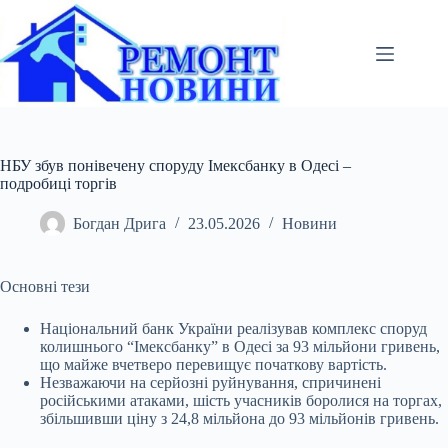
Перейти
до
вмісту
НБУ збув понівечену споруду Імексбанку в Одесі –
подробиці торгів
Богдан Дрига
23.05.2026
Новини
Основні тези
Національний банк України реалізував комплекс споруд
колишнього “Імексбанку” в Одесі за 93 мільйони гривень,
що майже вчетверо перевищує початкову вартість.
Незважаючи на серйозні руйнування, спричинені
російськими атаками, шість учасників боролися на торгах,
збільшивши ціну з 24,8 мільйона до 93 мільйонів гривень.