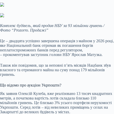
Комплекс будівель, який продав НБУ за 93 мільйони гривень /
Фото “Prozorro. Продажі”
Це – двадцята успішно завершена операція з майном у 2026 році,
яке Національний банк отримав як погашення боргів
неплатоспроможних банків перед регулятором,
– прокоментував заступник голови НБУ Ярослав Матузка.
Також він повідомив, що за неповні п’ять місяців Нацбанк збув
власного та отриманого майна на суму понад 179 мільйонів
гривень.
Що відомо про аукціон Укрпошти?
Як заявив Олексій Кулеба, вже реалізовано 13 тисяч квадратних
метрів, а початкова вартість лотів складала близько 110
мільйонів гривень. Це близько 3% усього портфеля нерухомості
Укрпошти. Серед лотів – від невеликих приміщень у селах на
Закарпатті до великих будівель у містах.