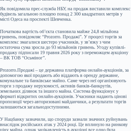
Як повідомила прес-служба НБУ, на продаж виставили комплекс
будівель загальною площею понад 2 300 квадратних метрів у
місті Одеса на проспекті Шевченка.
Початкова вартість об’єкта становила майже 24,8 мільйона
гривень, повідомляє “Prozorro. Продажі”. У процесі торгів за
комплекс змагалися шестеро учасників, у зв’язку з чим
остаточна сума зросла до 93 мільйонів гривень. Угоду купівлі-
продажу підписали 19 травня 2026 року з переможцем аукціону
– ВК ТОВ “Осьміног”.
Prozorro.Продажі – це державна платформа онлайн-аукціонів, за
допомогою якої продають або віддають в оренду державне,
комунальне та банківське майно. Саме через неї організовують
торги з продажу нерухомості, активів банків-банкрутів,
земельних ділянок та іншого майна. Система функціонує у
форматі відкритих онлайн-аукціонів. Учасники надають цінові
пропозиції через авторизовані майданчики, а результати торгів
залишаються загальнодоступними.
У Нацбанку зазначили, що споруди зазнали значних руйнувань
внаслідок російських атак у 2024 році. Це вплинуло на ринкову
ціну майна, однак зацікавленість в аукціоні все одно була