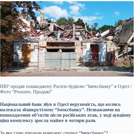
НБУ продав пошкоджену Росією будівлю “Імексбанку” в Одесі /
Фото “Prozorro. Продажі”
Національний банк збув в Одесі нерухомість, що колись
належала збанкрутілому “Імексбанку”. Незважаючи на
пошкодження об’єктів після російських атак, у ході аукціону
ціна комплексу зросла майже в чотири рази.
За яку суму продали комплекс споруд “Імексбанку”?