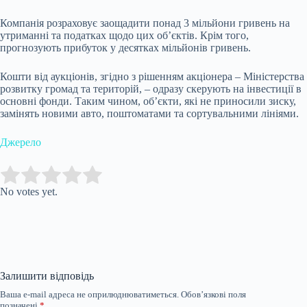
Компанія розраховує заощадити понад 3 мільйони гривень на
утриманні та податках щодо цих об’єктів. Крім того,
прогнозують прибуток у десятках мільйонів гривень.
Кошти від аукціонів, згідно з рішенням акціонера – Міністерства
розвитку громад та територій, – одразу скерують на інвестиції в
основні фонди. Таким чином, об’єкти, які не приносили зиску,
замінять новими авто, поштоматами та сортувальними лініями.
Джерело
Submit Rating
Rate this item:
No votes yet.
Залишити відповідь
Ваша e-mail адреса не оприлюднюватиметься.
Обов’язкові поля
позначені
*