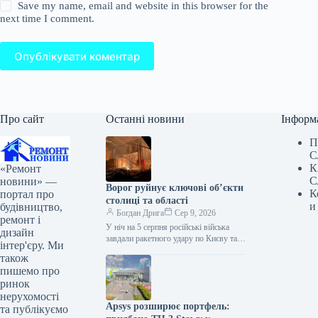
Save my name, email and website in this browser for the
next time I comment.
Опублікувати коментар
Про сайт
Останні новини
Інформ
П
С
К
«Ремонт
С
новини» —
Ворог руйнує ключові об’єкти
К
портал про
столиці та області
и
будівництво,
Богдан Дрига
Сер 9, 2026
ремонт і
У ніч на 5 серпня російські війська
дизайн
завдали ракетного удару по Києву та
інтер'єру. Ми
Київській області. Внаслідок атаки
також
пошкоджено складські та…
пишемо про
ринок
нерухомості
Apsys розширює портфель:
та публікуємо