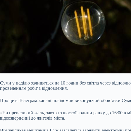
Суми у неділю залишаться на 10 годин без світла через відновлю
проведенням робіт з відновлення.
Про це в Телеграм-каналі повідомив виконуючий обов’язки Сумсь
«На превеликий жаль, завтра з шостої години ранку до 16:00 в м
відеозверненні до жителів міста.
Він закликав мешканців Сум заздалегідь зарядити електронні при