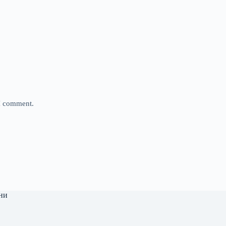
 I comment.
ни