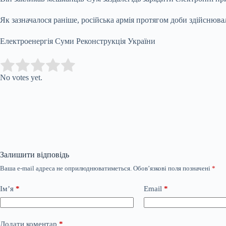
Як зазначалося раніше, російська армія протягом доби здійснюв
Електроенергія Суми Реконструкція України
Submit Rating
Rate this item:
No votes yet.
Залишити відповідь
Ваша e-mail адреса не оприлюднюватиметься.
Обов’язкові поля позначені
*
Ім’я
*
Email
*
Додати коментар
*