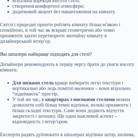
візуальна корекція висоти стелі;
створення комфортної атмосфери;
додатковий акцент без навантаження на кімнату.
Світлі і природні принти роблять кімнату більш м’якою і
спокійною, в той час як яскраві геометричні або темні
орнаменти здатні перетворити звичайну кімнату в
дизайнерський інтер’єр.
Які шпалери найкраще підходять для стелі?
Дизайнери рекомендують в першу чергу брати до уваги висоту
кімнати.
Для низьких стель
краще вибирати легкі текстури і
вертикальні або ледь помітні малюнки – вони візуально
“піднімають” простір.
У той же час,
у квартирах з високими стелями
можна
дозволити собі більш темні відтінки, великі орнаменти і
більш складні текстури. Саме вони додають відчуття
закритості і затишку. Ще один важливий аспект –
відповідність з інтер’єром.
Експерти радять дублювати в шпалерах відтінки штор, килима,