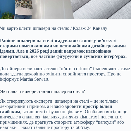
Чи варто клеїти шпалери на стелю / Колаж 24 Каналу
Раніше шпалери на стелі згадувалися лише у зв’язку зі
старими помешканнями чи незвичайними дизайнерськими
ідеями. Але
в 2026 році даний напрямок несподівано
повертається, все частіше фігуруючи в сучасних інтер’єрах.
Дизайнери величають стелю “п’ятою стіною” і запевняють: саме
вона здатна докорінно змінити сприйняття простору. Про це
інформує Martha Stewart.
Які плюси використання шпалер на стелі?
Як стверджують експерти, шпалери на стелі – це не тільки
декоративний прийом, а й
засіб зробити простір більш
глибоким
, затишним і візуально цікавим. Особливо вигідно це
виглядає в спальнях, їдальнях, дитячих кімнатах і невеликих
приміщеннях, де прагнуть створити атмосферу “капсули” або
навпаки – надати більше простору та об’єму.