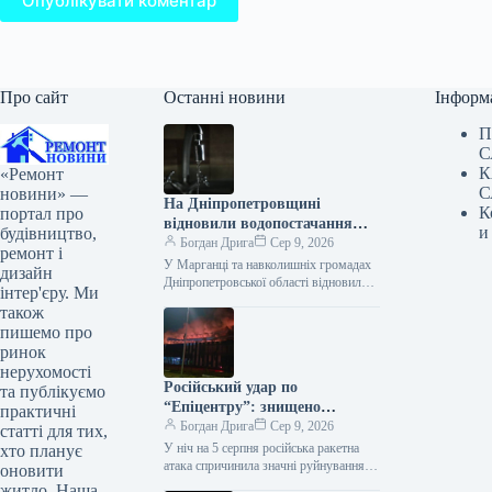
Опублікувати коментар
Про сайт
Останні новини
Інформ
П
С
К
«Ремонт
С
новини» —
На Дніпропетровщині
К
портал про
відновили водопостачання
и
будівництво,
після тривалої аварії
Богдан Дрига
Сер 9, 2026
ремонт і
У Марганці та навколишніх громадах
дизайн
Дніпропетровської області відновили
інтер'єру. Ми
централізоване водопостачання.
також
Роботи на аварійній ділянці завершені,
пишемо про
кадрові рішення прийняті. На
ринок
Дніпропетровщині…
нерухомості
Російський удар по
та публікуємо
“Епіцентру”: знищено
практичні
логістичні центри, є жертви
Богдан Дрига
Сер 9, 2026
статті для тих,
У ніч на 5 серпня російська ракетна
хто планує
атака спричинила значні руйнування
оновити
інфраструктури компанії “Епіцентр”.
житло. Наша