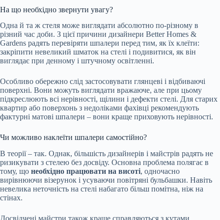
На що необхідно звернути увагу?
Одна й та ж стеля може виглядати абсолютно по-різному в
різний час доби. З цієї причини дизайнери Better Homes &
Gardens радять перевіряти шпалери перед тим, як їх клеїти:
закріпити невеликий шматок на стелі і подивитися, як він
виглядає при денному і штучному освітленні.
Особливо обережно слід застосовувати глянцеві і відбиваючі
поверхні. Вони можуть виглядати вражаюче, але при цьому
підкреслюють всі нерівності, щілини і дефекти стелі. Для старих
квартир або поверхонь з недоліками фахівці рекомендують
фактурні матові шпалери – вони краще приховують нерівності.
Чи можливо наклеїти шпалери самостійно?
В теорії – так. Однак, більшість дизайнерів і майстрів радять не
ризикувати з стелею без досвіду. Основна проблема полягає в
тому, що
необхідно працювати на висоті
, одночасно
вирівнюючи візерунок і усуваючи повітряні бульбашки. Навіть
невелика неточність на стелі набагато більш помітна, ніж на
стінах.
Досвідчені майстри також краще справляються з кутами,