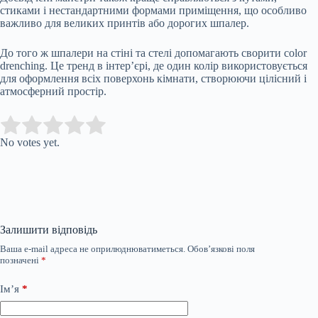
стиками і нестандартними формами приміщення, що особливо
важливо для великих принтів або дорогих шпалер.
До того ж шпалери на стіні та стелі допомагають сворити color
drenching. Це тренд в інтер’єрі, де один колір використовується
для оформлення всіх поверхонь кімнати, створюючи цілісний і
атмосферний простір.
Submit Rating
Rate this item:
No votes yet.
Залишити відповідь
Ваша e-mail адреса не оприлюднюватиметься.
Обов’язкові поля
позначені
*
Ім’я
*