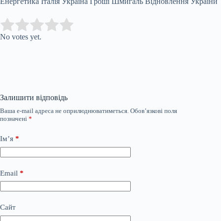
Енергетика Італія Україна Гроші Шмигаль Відновлення України
Submit Rating
Rate this item:
No votes yet.
Залишити відповідь
Ваша e-mail адреса не оприлюднюватиметься.
Обов’язкові поля
позначені
*
Ім’я
*
Email
*
Сайт