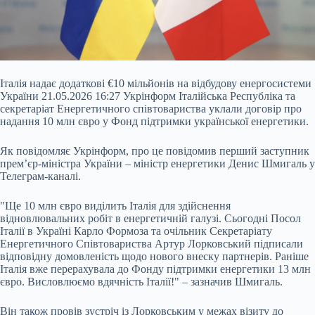
Італія надає додаткові €10 мільйонів на відбудову енергосистеми
України 21.05.2026 16:27 Укрінформ Італійська Республіка та
секретаріат Енергетичного співтовариства уклали договір про
надання 10 млн євро у Фонд підтримки української енергетики.
Як повідомляє Укрінформ, про це повідомив перший заступник
прем’єр-міністра України – міністр енергетики Денис Шмигаль у
Телеграм-каналі.
"Ще 10 млн євро виділить Італія для здійснення
відновлювальних робіт в енергетичній галузі. Сьогодні Посол
Італії в Україні Карло Формоза та очільник Секретаріату
Енергетичного Співтовариства Артур Лорковський підписали
відповідну домовленість щодо нового внеску партнерів. Раніше
Італія вже перерахувала до Фонду підтримки енергетики 13 млн
євро. Висловлюємо вдячність Італії!" – зазначив Шмигаль.
Він також провів зустріч із Лорковським у межах візиту до