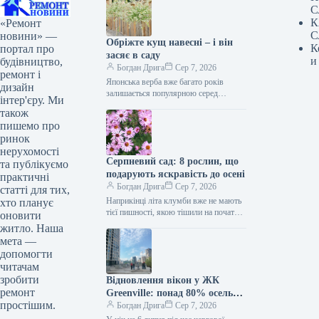
С
К
«Ремонт
С
новини» —
Обріжте кущ навесні – і він
К
портал про
засяє в саду
и
будівництво,
Богдан Дрига
Сер 7, 2026
ремонт і
Японська верба вже багато років
дизайн
залишається популярною серед
інтер'єру. Ми
садівників. Вона приваблює
також
незвичайним кольором листя та
пишемо про
витонченим виглядом. Хоча
ринок
вирощувати японську…
нерухомості
Серпневий сад: 8 рослин, що
та публікуємо
подарують яскравість до осені
практичні
Богдан Дрига
Сер 7, 2026
статті для тих,
Наприкінці літа клумби вже не мають
хто планує
тієї пишності, якою тішили на початку
оновити
сезону. Частина квітів завершує
житло. Наша
цвітіння, барв стає менше,…
мета —
допомогти
читачам
зробити
Відновлення вікон у ЖК
ремонт
Greenville: понад 80% осель
простішим.
потребували ремонту після
Богдан Дрига
Сер 7, 2026
обстрілу