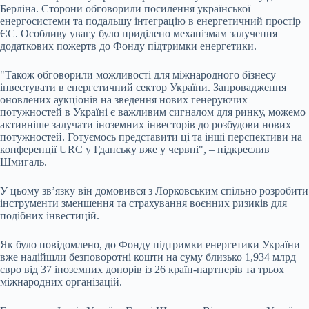
Берліна. Сторони обговорили посилення української
енергосистеми та подальшу інтеграцію в енергетичний простір
ЄС. Особливу увагу було приділено механізмам залучення
додаткових пожертв до Фонду підтримки енергетики.
"Також обговорили можливості для міжнародного бізнесу
інвестувати в енергетичний сектор України. Запровадження
оновлених аукціонів на зведення нових генеруючих
потужностей в Україні є важливим сигналом для ринку, можемо
активніше залучати іноземних інвесторів до розбудови нових
потужностей. Готуємось представити ці та інші перспективи на
конференції URC у Гданську вже у червні", – підкреслив
Шмигаль.
У цьому зв’язку він домовився з Лорковським спільно розробити
інструменти зменшення та страхування воєнних ризиків для
подібних інвестицій.
Як було повідомлено, до Фонду підтримки енергетики України
вже надійшли безповоротні кошти на суму близько 1,934 млрд
євро від 37 іноземних донорів із 26 країн-партнерів та трьох
міжнародних організацій.