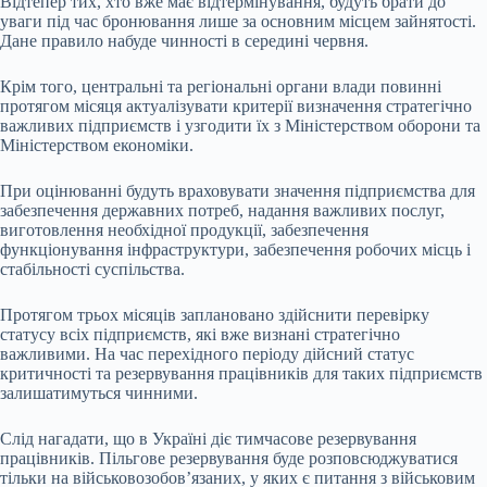
Відтепер тих, хто вже має відтермінування, будуть брати до
уваги під час бронювання лише за основним місцем зайнятості.
Дане правило набуде чинності в середині червня.
Крім того, центральні та регіональні органи влади повинні
протягом місяця актуалізувати критерії визначення стратегічно
важливих підприємств і узгодити їх з Міністерством оборони та
Міністерством економіки.
При оцінюванні будуть враховувати значення підприємства для
забезпечення державних потреб, надання важливих послуг,
виготовлення необхідної продукції, забезпечення
функціонування інфраструктури, забезпечення робочих місць і
стабільності суспільства.
Протягом трьох місяців заплановано здійснити перевірку
статусу всіх підприємств, які вже визнані стратегічно
важливими. На час перехідного періоду дійсний статус
критичності та резервування працівників для таких підприємств
залишатимуться чинними.
Слід нагадати, що в Україні діє тимчасове резервування
працівників. Пільгове резервування буде розповсюджуватися
тільки на військовозобов’язаних, у яких є питання з військовим