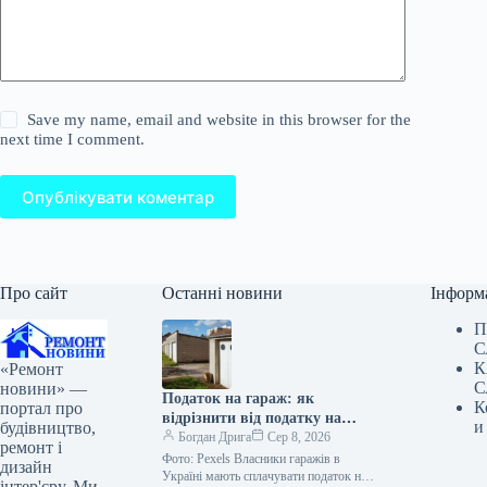
Save my name, email and website in this browser for the
next time I comment.
Опублікувати коментар
Про сайт
Останні новини
Інформ
П
С
К
«Ремонт
С
новини» —
Податок на гараж: як
К
портал про
відрізнити від податку на
и
будівництво,
житло
Богдан Дрига
Сер 8, 2026
ремонт і
Фото: Pexels Власники гаражів в
дизайн
Україні мають сплачувати податок на
інтер'єру. Ми