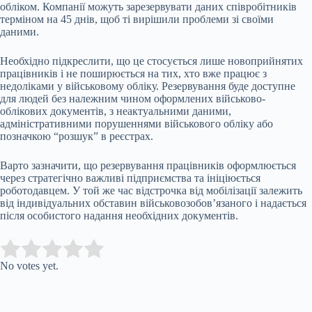
обліком. Компанії можуть зарезервувати даних співробітників
терміном на 45 днів, щоб ті вирішили проблеми зі своїми
даними.
Необхідно підкреслити, що це стосується лише новоприйнятих
працівників і не поширюється на тих, хто вже працює з
недоліками у військовому обліку. Резервування буде доступне
для людей без належним чином оформлених військово-
облікових документів, з неактуальними даними,
адміністративними порушеннями військового обліку або
позначкою “розшук” в реєстрах.
Варто зазначити, що резервування працівників оформлюється
через стратегічно важливі підприємства та ініціюється
роботодавцем. У той же час відстрочка від мобілізації залежить
від індивідуальних обставин військовозобов’язаного і надається
після особистого надання необхідних документів.
Submit Rating
Rate this item:
No votes yet.