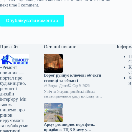
next time I comment.
Опублікувати коментар
Про сайт
Останні новини
Інформ
П
С
К
«Ремонт
С
новини» —
Ворог руйнує ключові об’єкти
К
портал про
столиці та області
и
будівництво,
Богдан Дрига
Сер 9, 2026
ремонт і
У ніч на 5 серпня російські війська
дизайн
завдали ракетного удару по Києву та
інтер'єру. Ми
Київській області. Внаслідок атаки
також
пошкоджено складські та…
пишемо про
ринок
нерухомості
Apsys розширює портфель:
та публікуємо
придбано ТЦ 3 Stawy у
практичні