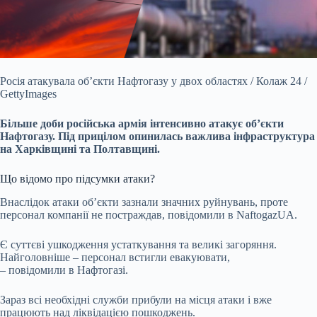
Росія атакувала об’єкти Нафтогазу у двох областях / Колаж 24 /
GettyImages
Більше доби російська армія інтенсивно атакує об’єкти
Нафтогазу. Під прицілом опинилась
важлива інфраструктура
на Харківщині та Полтавщині.
Що відомо про підсумки атаки?
Внаслідок атаки об’єкти зазнали значних руйнувань, проте
персонал компанії не постраждав, повідомили в NaftogazUA.
Є суттєві ушкодження устаткування та великі загоряння.
Найголовніше – персонал встигли евакуювати,
– повідомили в Нафтогазі.
Зараз всі необхідні служби прибули на місця атаки і вже
працюють над ліквідацією пошкоджень.