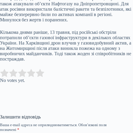
також атакували об’єкти Нафтогазу на Дніпропетровщині. Для
атак росіяни використали балістичні ракети та безпілотники, які
майже безперервно били по активах компанії в регіоні.
Минулося без жертв і поранених.
Кількома днями раніше, 13 травня, під російські обстріли
потрапили об’єкти газової інфраструктури в декількох областях
України. На Харківщині дрон влучив у газовидобувний актив, а
на Житомирщині після атаки виникла пожежа на одному з
виробничих майданчиків. Тоді також жоден зі співробітників не
постраждав.
Submit Rating
Rate this item:
No votes yet.
Залишити відповідь
Ваша e-mail адреса не оприлюднюватиметься.
Обов’язкові поля
позначені
*