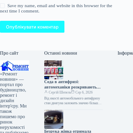
Save my name, email and website in this browser for the
next time I comment.
Опублікувати коментар
Про сайт
Останні новини
Інформ
«Ремонт
новини» —
Сода в антифризі:
портал про
автомеханіки розкривають
будівництво,
секрет гаражних хитрощів
Сергій Шепель
Сер 6, 2026
ремонт і
Від якості автомобільного антифризу
дизайн
стан двигуна залежить значно більше,
інтер'єру. Ми
ніж ми звикли думати — і це
також
стосується як лютих зимових…
пишемо про
ринок
нерухомості
Безрука жінка отримала
та публікуємо