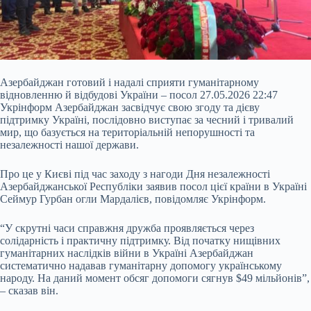
Азербайджан готовий і надалі сприяти гуманітарному
відновленню й відбудові України – посол 27.05.2026 22:47
Укрінформ Азербайджан засвідчує свою згоду та дієву
підтримку Україні, послідовно виступає за чесний і тривалий
мир, що базується на територіальній непорушності та
незалежності нашої держави.
Про це у Києві під час заходу з нагоди Дня незалежності
Азербайджанської Республіки заявив посол цієї країни в Україні
Сеймур Гурбан огли Мардалієв, повідомляє Укрінформ.
“У скрутні часи
справжня дружба проявляється через
солідарність і практичну підтримку. Від початку нищівних
гуманітарних наслідків війни в Україні Азербайджан
систематично надавав гуманітарну допомогу українському
народу. На даний момент обсяг допомоги сягнув $49 мільйонів”,
– сказав він.