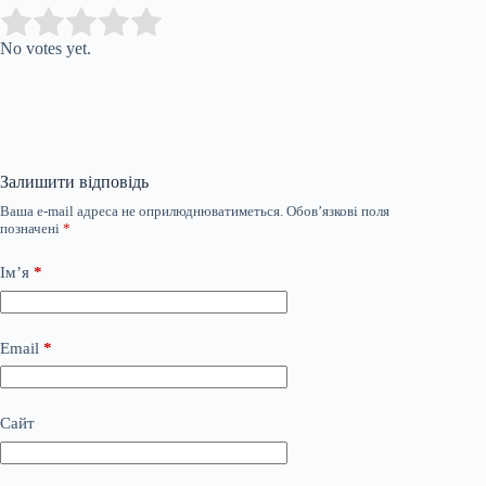
Submit Rating
Rate this item:
No votes yet.
Залишити відповідь
Ваша e-mail адреса не оприлюднюватиметься.
Обов’язкові поля
позначені
*
Ім’я
*
Email
*
Сайт