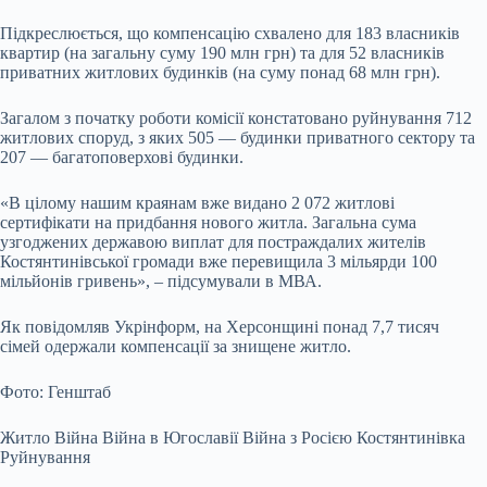
Підкреслюється, що компенсацію схвалено для 183 власників
квартир (на загальну суму 190 млн грн) та для 52 власників
приватних житлових будинків (на суму понад 68 млн грн).
Загалом з початку роботи комісії констатовано руйнування 712
житлових споруд, з яких 505 — будинки приватного сектору та
207 — багатоповерхові будинки.
«В цілому нашим краянам вже видано 2 072 житлові
сертифікати на придбання нового житла. Загальна сума
узгоджених державою виплат для постраждалих жителів
Костянтинівської громади вже перевищила 3 мільярди 100
мільйонів гривень», – підсумували в МВА.
Як повідомляв Укрінформ, на Херсонщині понад 7,7 тисяч
сімей одержали компенсації за знищене житло.
Фото: Генштаб
Житло Війна Війна в Югославії Війна з Росією Костянтинівка
Руйнування