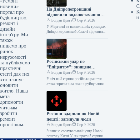
К
«Ремонт
С
новини» —
На Дніпропетровщині
К
портал про
відновили водопостачання
и
будівництво,
після тривалої аварії
Богдан Дрига
Сер 9, 2026
ремонт і
У Марганці та навколишніх громадах
дизайн
Дніпропетровської області відновили
інтер'єру. Ми
централізоване водопостачання.
також
Роботи на аварійній ділянці завершені,
пишемо про
кадрові рішення прийняті. На
ринок
Дніпропетровщині…
нерухомості
Російський удар по
та публікуємо
“Епіцентру”: знищено
практичні
логістичні центри, є жертви
Богдан Дрига
Сер 9, 2026
статті для тих,
У ніч на 5 серпня російська ракетна
хто планує
атака спричинила значні руйнування
оновити
інфраструктури компанії “Епіцентр”.
житло. Наша
Під ударом опинилися логістичні
мета —
комплекси у…
допомогти
читачам
зробити
Росіяни вдарили по Новій
ремонт
пошті: загинули люди
простішим.
Богдан Дрига
Сер 9, 2026
Знищено сортувальний центр Нової
пошти у Києві У ніч проти 5 серпня