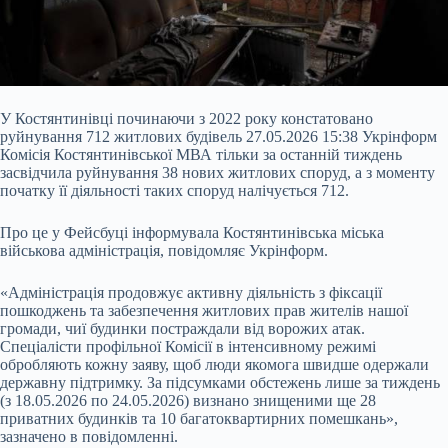
У Костянтинівці починаючи з 2022 року констатовано
руйнування 712 житлових будівель 27.05.2026 15:38 Укрінформ
Комісія Костянтинівської МВА тільки за останній тиждень
засвідчила руйнування 38 нових житлових споруд, а з моменту
початку її діяльності таких споруд налічується 712.
Про це у Фейсбуці інформувала Костянтинівська міська
військова адміністрація, повідомляє Укрінформ.
«Адміністрація продовжує активну діяльність з фіксації
пошкоджень та забезпечення житлових прав жителів нашої
громади, чиї будинки постраждали від ворожих атак.
Спеціалісти профільної Комісії в інтенсивному режимі
обробляють кожну заяву, щоб люди якомога швидше одержали
державну підтримку. За підсумками обстежень лише за тиждень
(з 18.05.2026 по 24.05.2026) визнано знищеними ще 28
приватних будинків та 10 багатоквартирних помешкань»,
зазначено в повідомленні.