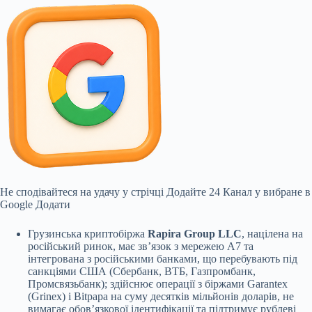
Не сподівайтеся на удачу у стрічці
Додайте 24 Канал у вибране в
Google
Додати
Грузинська криптобіржа
Rapira Group LLC
, націлена на
російський ринок, має зв’язок з мережею A7 та
інтегрована з російськими банками, що перебувають під
санкціями США (Сбербанк, ВТБ, Газпромбанк,
Промсвязьбанк); здійснює операції з біржами Garantex
(Grinex) і Bitpapa на суму десятків мільйонів доларів, не
вимагає обов’язкової ідентифікації та підтримує рублеві