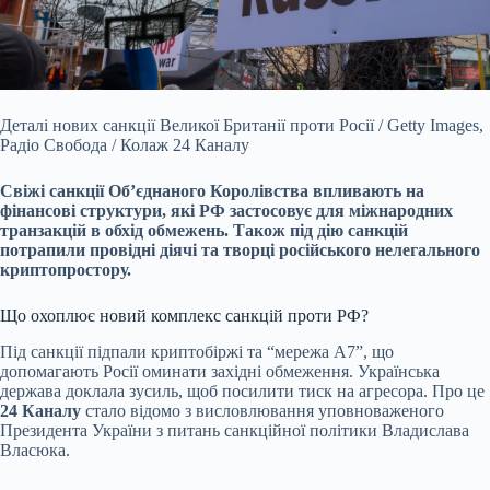
Деталі нових санкції Великої Британії проти Росії / Getty Images,
Радіо Свобода / Колаж 24 Каналу
Свіжі санкції Об’єднаного Королівства впливають на
фінансові структури,
які РФ застосовує для міжнародних
транзакцій в обхід обмежень. Також під дію санкцій
потрапили провідні діячі та творці російського нелегального
криптопростору.
Що охоплює новий комплекс санкцій проти РФ?
Під санкції підпали криптобіржі та “мережа А7”, що
допомагають Росії оминати західні обмеження. Українська
держава доклала зусиль, щоб посилити тиск на агресора. Про це
24 Каналу
стало відомо з висловлювання уповноваженого
Президента України з питань санкційної політики Владислава
Власюка.