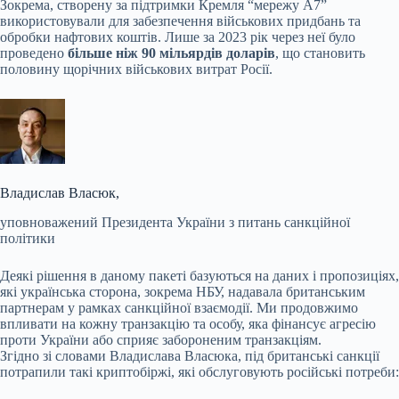
Зокрема, створену за підтримки Кремля “мережу А7”
використовували для забезпечення військових придбань та
обробки нафтових коштів. Лише за 2023 рік через неї було
проведено
більше ніж 90 мільярдів доларів
, що становить
половину щорічних військових витрат Росії.
Владислав Власюк,
уповноважений Президента України з питань санкційної
політики
Деякі рішення в даному пакеті базуються на даних і пропозиціях,
які українська сторона, зокрема НБУ, надавала британським
партнерам у рамках санкційної взаємодії. Ми продовжимо
впливати на кожну транзакцію та особу, яка фінансує агресію
проти України або сприяє забороненим транзакціям.
Згідно зі словами Владислава Власюка, під британські санкції
потрапили такі криптобіржі, які обслуговують російські потреби: