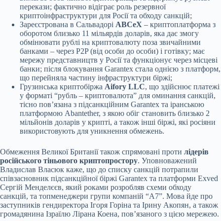
перекази; фактично відіграє роль резервної
криптоінфраструктури для Росії та обходу санкцій;
Зареєстрована в Сальвадорі
ABCeX
– криптоплатформа з
оборотом близько 11 мільярдів доларів, яка дає змогу
обмінювати рублі на криптовалюту поза звичайними
банками – через P2P (від особи до особи) і готівку; має
мережу представництв у Росії та функціонує через місцеві
банки; після блокування Garantex стала однією з платформ,
що перейняла частину інфраструктури біржі;
Грузинська криптобіржа
Aifory LLC
, що здійснює платежі
у форматі “рубль – криптовалюта” для оминання санкцій,
тісно пов’язана з підсанкційним Garantex та іранською
платформою Abantether, з якою обіг становить близько 2
мільйонів доларів у крипті, а також інші біржі, які росіяни
використовують для уникнення обмежень.
Обмеження Великої Британії також спрямовані проти
лідерів
російського тіньового криптопростору
. Уповноважений
Владислав Власюк каже, що до списку санкцій потрапили
співзасновник підсанкційної біржі Garantex та платформи Exved
Сергій Менделєєв, який роками розробляв схеми обходу
санкцій, та топменеджери групи компаній “А7”. Мова йде про
заступників гендиректора Ігоря Горіна та Ірину Акопян, а також
громадянина Ізраїлю Лірана Коена, пов’язаного з цією мережею.