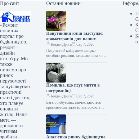
Про сайт
Останні новини
Інформ
П
С
К
«Ремонт
С
новини» —
Павутинний кліщ відступає:
К
портал про
ароматерапія для ваших
и
будівництво,
рослин
Богдан Дрига
Сер 7, 2026
ремонт і
Павутинний кліщ може швидко
дизайн
ослабити рослини, залишаючи на листі
інтер'єру. Ми
дрібні жовтуваті плями, а за сильного
також
ураження – помітну павутину.
пишемо про
Особливо…
ринок
нерухомості
Помилка, що псує миття в
та публікуємо
посудомийці
практичні
Богдан Дрига
Сер 7, 2026
статті для тих,
Багато побутових звичок здаються
хто планує
правильними, адже їх повторюють
оновити
роками. Однак одна з них може
житло. Наша
заважати сучасній посудомийній
мета —
машині працювати на…
допомогти
читачам
зробити
Аналітика ринку будівництва