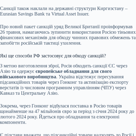
Санкції також наклали на державні структури Киргизстану –
Eurasian Savings Bank та Virtual Asset Issuer.
Про новий пакет санкцій уряд Великої Британії проінформував
26 травня, намагаючись зупинити використання Росією тіньових
фінансових механізмів для обходу чинних правових обмежень та
запобігти російській тактиці ухилення.
Які ще способи РФ застосовує для обходу санкцій?
З метою виготовлення зброї, Росія обходить санкції ЄС через
Азію та одержує
європейське обладнання для свого
військового виробництва
. Україна відстежує пересування
підсанкційних товарів через Гонконг та активізацію експорту
верстатів із числовим програмним управлінням (ЧПУ) через
Кавказ та Центральну Азію.
Зокрема, через Гонконг відбулася поставка в Росію товарів
щонайменше на 47 мільйонів євро за період з січня 2024 року до
лютого 2024 року. Йдеться про обладнання та електронні
компоненти.
Є підстави вважати, що підсанкційні товари надходять до Росії і