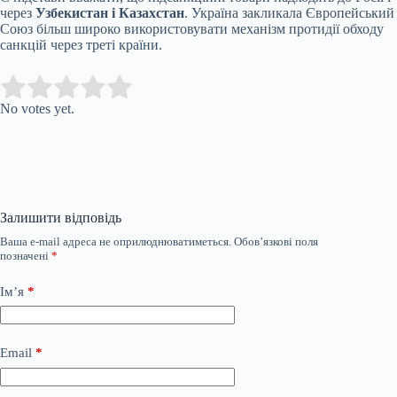
через
Узбекистан і Казахстан
. Україна закликала Європейський
Союз більш широко використовувати механізм протидії обходу
санкцій через треті країни.
Submit Rating
Rate this item:
No votes yet.
Залишити відповідь
Ваша e-mail адреса не оприлюднюватиметься.
Обов’язкові поля
позначені
*
Ім’я
*
Email
*