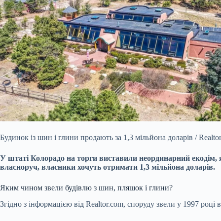
Будинок із шин і глини продають за 1,3 мільйона доларів / Realto
У штаті Колорадо на торги виставили неординарний екодім, 
власноруч, власники хочуть отримати 1,3 мільйона доларів.
Яким чином звели будівлю з шин, пляшок і глини?
Згідно з інформацією від Realtor.com, споруду звели у 1997 році