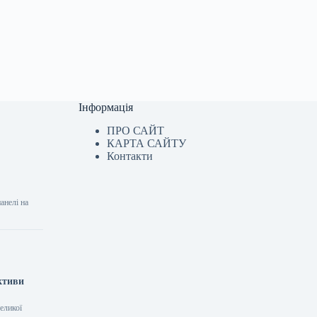
Інформація
ПРО САЙТ
КАРТА САЙТУ
Контакти
анелі на
ктиви
еликої