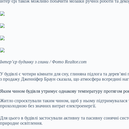
інтер’єрі також можливо побачити мозаїки ручної роботи та декор
Інтер’єр будинку з глини / Фото Realtor.com
У будівлі є чотири кімнати для сну, глиняна підлога та дерев’ян
з продажу Дженніфер Браун сказала, що атмосфера всередині наг
Яким чином будівля утримує однакову температуру протягом ро
Житло спроєктували таким чином, щоб у ньому підтримувалася те
прохолодною без значних витрат електроенергії.
Для цього в будівлі застосували активну та пасивну сонячні сис
природне освітлення.