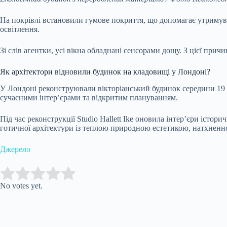
На покрівлі встановили гумове покриття, що допомагає утримув
освітлення.
Зі слів агентки, усі вікна обладнані сенсорами дощу. З цієї при
Як архітектори відновили будинок на кладовищі у Лондоні?
У Лондоні реконструювали вікторіанський будинок середини 19 ст
сучасними інтер’єрами та відкритим плануванням.
Під час реконструкції Studio Hallett Ike оновила інтер’єри істор
готичної архітектури із теплою природною естетикою, натхненн
Джерело
Submit Rating
Rate this item:
No votes yet.