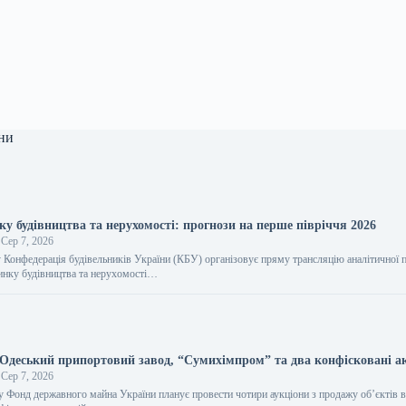
ни
у будівництва та нерухомості: прогнози на перше півріччя 2026
Сер 7, 2026
 Конфедерація будівельників України (КБУ) організовує пряму трансляцію аналітичної п
инку будівництва та нерухомості…
деський припортовий завод, “Сумихімпром” та два конфісковані а
Сер 7, 2026
у Фонд державного майна України планує провести чотири аукціони з продажу об’єктів в