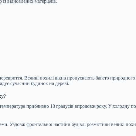
 із відновлених матеріалів.
і перекриття. Великі похилі вікна пропускають багато природного
адує сучасний будинок на дереві.
ку?
мпература приблизно 18 градусів впродовж року. У холодну пору
теми. Уздовж фронтальної частини будівлі розмістили великі похи