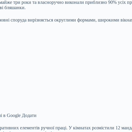
майже три роки та власноручно виконали приблизно 90% усіх про
єві бляшанки.
Ззовні споруда вирізняється округлими формами, широкими вікна
і в Google
Додати
ративних елементів ручної праці. У кімнатах розмістили 12 манд