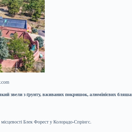
r.com
який звели з ґрунту, вживаних покришок,
алюмінієвих бляшан
 в місцевості Блек Форест у Колорадо-Спрінгс.