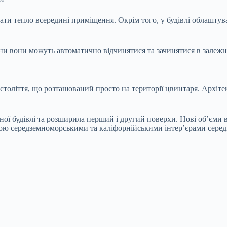
ати тепло всередині приміщення. Окрім того, у будівлі облашту
чини вони можуть автоматично відчинятися та зачинятися в залежн
оліття, що розташований просто на території цвинтаря. Архітект
ичної будівлі та розширила перший і другий поверхи. Нові об’єми 
ою середземноморськими та каліфорнійськими інтер’єрами середи