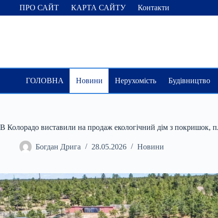
Перейти
ПРО САЙТ
КАРТА САЙТУ
Контакти
до
вмісту
ГОЛОВНА
Новини
Нерухомість
Будівництво
В Колорадо виставили на продаж екологічний дім з покришок, п
Богдан Дрига
28.05.2026
Новини