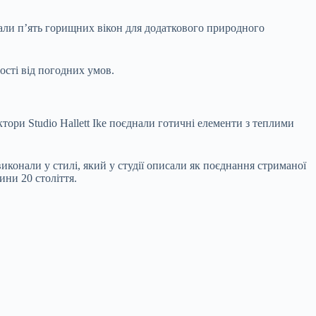
вали п’ять горищних вікон для додаткового природного
ості від погодних умов.
ори Studio Hallett Ike поєднали готичні елементи з теплими
виконали у стилі, який у студії описали як поєднання стриманої
ни 20 століття.