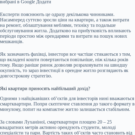
вибрані в Google
Додати
Експерти пояснюють це одразу декількома чинниками.
Насамперед суттєво зросли ціни на квартири, а також витрати
на ремонт, облаштування меблями, техніку та подальше
обслуговування житла. Додатково на прибутковість впливають
періоди простою між орендарями та витрати на пошук нових
мешканців.
Як зазначають фахівці, інвестори все частіше стикаються з тим,
що вкладені кошти повертаються повільніше, ніж кілька років
тому. Якщо раніше ринок дозволяв розраховувати на швидшу
окупність, то зараз інвестиції в орендне житло розглядають як
довгострокову стратегію.
Які квартири приносять найбільший дохід?
Одними з найцікавіших об’єктів для інвесторів нині вважаються
смартквартири. Попри скептичне ставлення до такого формату в
минулому, попит на компактне житло залишається стабільним.
За словами Луханіної, смартквартири площею 20 – 25
квадратних метрів активно орендують студенти, молоді
спеціалісти та пари. Вартість таких об’єктів часто становить від