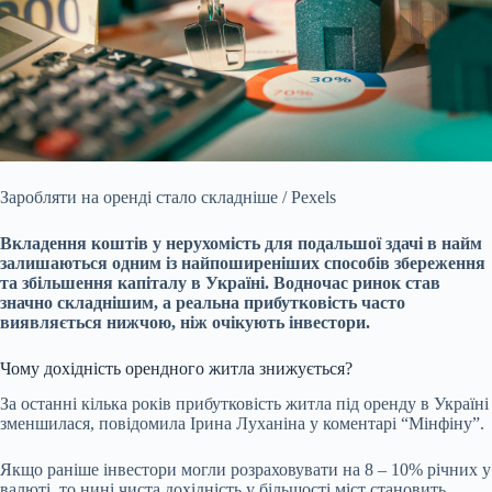
Заробляти на оренді стало складніше / Pexels
Вкладення коштів у нерухомість для подальшої здачі в найм
залишаються одним із найпоширеніших способів збереження
та
збільшення капіталу в Україні. Водночас ринок став
значно складнішим, а реальна прибутковість часто
виявляється нижчою, ніж очікують інвестори.
Чому дохідність орендного житла знижується?
За останні кілька років прибутковість житла під оренду в Україні
зменшилася, повідомила Ірина Луханіна у коментарі “Мінфіну”.
Якщо раніше інвестори могли розраховувати на 8 – 10% річних у
валюті, то нині чиста дохідність у більшості міст становить