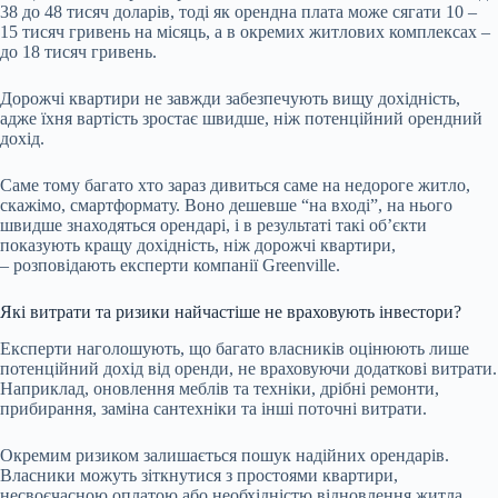
38 до 48 тисяч доларів, тоді як орендна плата може сягати 10 –
15 тисяч гривень на місяць, а в окремих житлових комплексах –
до 18 тисяч гривень.
Дорожчі квартири не завжди забезпечують вищу дохідність,
адже їхня вартість зростає швидше, ніж потенційний орендний
дохід.
Саме тому багато хто зараз дивиться саме на недороге житло,
скажімо, смартформату. Воно дешевше “на вході”, на нього
швидше знаходяться орендарі, і в результаті такі обʼєкти
показують кращу дохідність, ніж дорожчі квартири,
– розповідають експерти компанії Greenville.
Які витрати та ризики найчастіше не враховують інвестори?
Експерти наголошують, що багато власників оцінюють лише
потенційний дохід від оренди, не враховуючи додаткові витрати.
Наприклад, оновлення меблів та техніки, дрібні ремонти,
прибирання, заміна сантехніки та інші поточні витрати.
Окремим ризиком залишається пошук надійних орендарів.
Власники можуть зіткнутися з простоями квартири,
несвоєчасною оплатою або необхідністю відновлення житла