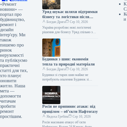
К
«Ремонт
С
новини» —
Уряд шукає шляхи підтримки
К
портал про
бізнесу та логістики після
и
будівництво,
атак на склади
Богдан Дрига
Сер 10, 2026
ремонт і
Україна розробляє нові логістичні
дизайн
рішення для бізнесу Уряд спільно з
інтер'єру. Ми
представниками бізнесу працює над
також
конкретними кроками для
пишемо про
забезпечення безперебійної роботи…
ринок
нерухомості
Будинки з шин: економія
та публікуємо
тепла та природні матеріали
практичні
Богдан Дрига
Сер 10, 2026
статті для тих,
Будинки зі старих шин майже не
хто планує
потребують опалення Будинок зі
оновити
старих автомобільних шин і пляшок
житло. Наша
може не лише виглядати незвичайно,
мета —
…
допомогти
читачам
зробити
Росія не припиняє атаки: під
ремонт
прицілом – об’єкти Нафтогазу
простішим.
Явдоха Гребінь
Сер 10, 2026
Росія масовано атакує об’єкти
Нафтогазу. Колаж 24 Каналу, фото