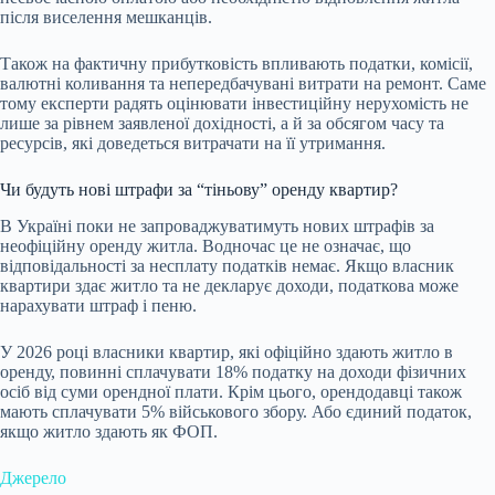
після виселення мешканців.
Також на фактичну прибутковість впливають податки, комісії,
валютні коливання та непередбачувані витрати на ремонт. Саме
тому експерти радять оцінювати інвестиційну нерухомість не
лише за рівнем заявленої дохідності, а й за обсягом часу та
ресурсів, які доведеться витрачати на її утримання.
Чи будуть нові штрафи за “тіньову” оренду квартир?
В Україні поки не запроваджуватимуть нових штрафів за
неофіційну оренду житла. Водночас це не означає, що
відповідальності за несплату податків немає. Якщо власник
квартири здає житло та не декларує доходи, податкова може
нарахувати штраф і пеню.
У 2026 році власники квартир, які офіційно здають житло в
оренду, повинні сплачувати 18% податку на доходи фізичних
осіб від суми орендної плати. Крім цього, орендодавці також
мають сплачувати 5% військового збору. Або єдиний податок,
якщо житло здають як ФОП.
Джерело