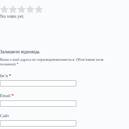
Submit Rating
Rate this item:
No votes yet.
Залишити відповідь
Ваша e-mail адреса не оприлюднюватиметься.
Обов’язкові поля
позначені
*
Ім’я
*
Email
*
Сайт