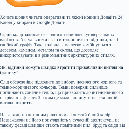
Хочете щодня читати оперативні та якісні новини
Додайте 24
Канал у вибрані в Google
Додати
Сірий колір залишається одним з найбільш універсальних
варіантів. Актуальними є як світло-попелясті відтінки, так і
глибокий графіт. Така колірна гама легко комбінується з
деревом, каменем, металом та склом, що дозволяє
використовувати її в різноманітних архітектурних стилях.
Які відтінки можуть швидко втратити привабливий вигляд на
будинку?
Слід обережніше підходити до вибору насиченого чорного та
темно-коричневого кольорів. Темні поверхні сильніше
поглинають сонячне тепло, що призводить до інтенсивнішого
нагрівання фасаду. З часом це може вплинути на зовнішній
вигляд покриття.
Не завжди практичним рішенням є і чистий білий колір.
Незважаючи на його популярність у сучасній архітектурі, на
такому фасаді швидше стають помітними пил, бруд та сліди від