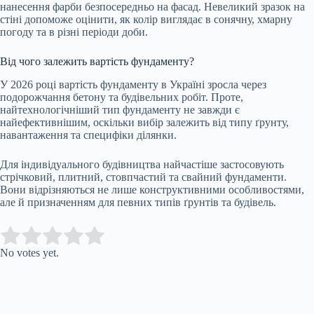
нанесення фарби безпосередньо на фасад. Невеликий зразок на
стіні допоможе оцінити, як колір виглядає в сонячну, хмарну
погоду та в різні періоди доби.
Від чого залежить вартість фундаменту?
У 2026 році вартість фундаменту в Україні зросла через
подорожчання бетону та будівельних робіт. Проте,
найтехнологічніший тип фундаменту не завжди є
найефективнішим, оскільки вибір залежить від типу ґрунту,
навантаження та специфіки ділянки.
Для індивідуального будівництва найчастіше застосовують
стрічковий, плитний, стовпчастий та свайний фундаменти.
Вони відрізняються не лише конструктивними особливостями,
але й призначенням для певних типів ґрунтів та будівель.
Submit Rating
Rate this item:
No votes yet.