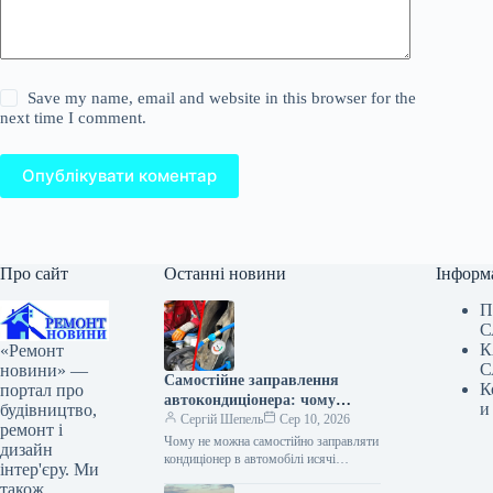
Save my name, email and website in this browser for the
next time I comment.
Опублікувати коментар
Про сайт
Останні новини
Інформ
П
С
К
«Ремонт
С
новини» —
Самостійне заправлення
К
портал про
автокондиціонера: чому
и
будівництво,
краще довірити
Сергій Шепель
Сер 10, 2026
ремонт і
професіоналам
Чому не можна самостійно заправляти
дизайн
кондиціонер в автомобілі исячі
інтер'єру. Ми
гривень на візит до сервісу з
також