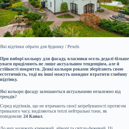
Які відтінки обрати для будинку / Pexels
При виборі кольору для фасаду, власники осель дедалі більше
уваги приділяють не лише актуальним тенденціям, але й
стійкості
покриття. Деякі кольори роками зберігають свою
естетичність, тоді як інші можуть швидше втратити глибину
відтінку.
Які кольори фасаду залишаються актуальними незалежно від
трендів?
Серед відтінків, що не втрачають своєї затребуваності протягом
тривалого часу, виділяються теплі нейтральні тони, як
повідомляє
24 Канал
.
До них належать кремовий, айворі та світло-бежевий. Ці