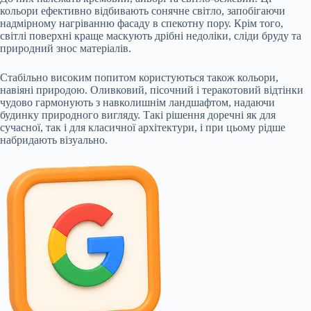
кольори ефективно відбивають сонячне світло, запобігаючи
надмірному нагріванню фасаду в спекотну пору. Крім того,
світлі поверхні краще маскують дрібні недоліки, сліди бруду та
природний знос матеріалів.
Стабільно високим попитом користуються також кольори,
навіяні природою. Оливковий, пісочний і теракотовий відтінки
чудово гармонують з навколишнім ландшафтом, надаючи
будинку природного вигляду. Такі рішення доречні як для
сучасної, так і для класичної архітектури, і при цьому рідше
набридають візуально.