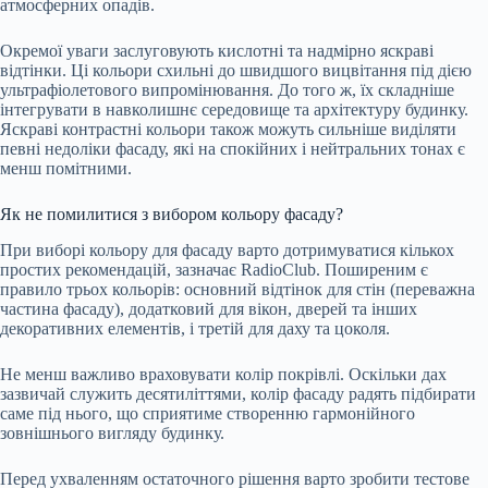
атмосферних опадів.
Окремої уваги заслуговують кислотні та надмірно яскраві
відтінки. Ці кольори схильні до швидшого вицвітання під дією
ультрафіолетового випромінювання. До того ж, їх складніше
інтегрувати в навколишнє середовище та архітектуру будинку.
Яскраві контрастні кольори також можуть сильніше виділяти
певні недоліки фасаду, які на спокійних і нейтральних тонах є
менш помітними.
Як не помилитися з вибором кольору фасаду?
При виборі кольору для фасаду варто дотримуватися кількох
простих рекомендацій, зазначає RadioClub. Поширеним є
правило трьох кольорів: основний відтінок для стін (переважна
частина фасаду), додатковий для вікон, дверей та інших
декоративних елементів, і третій для даху та цоколя.
Не менш важливо враховувати колір покрівлі. Оскільки дах
зазвичай служить десятиліттями, колір фасаду радять підбирати
саме під нього, що сприятиме створенню гармонійного
зовнішнього вигляду будинку.
Перед ухваленням остаточного рішення варто зробити тестове