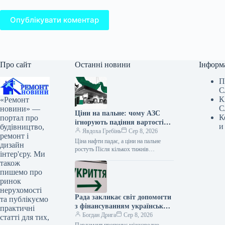
Опублікувати коментар
Про сайт
Останні новини
Інформ
П
С
К
«Ремонт
С
новини» —
Ціни на пальне: чому АЗС
К
портал про
ігнорують падіння вартості
и
будівництво,
нафти
Явдоха Гребінь
Сер 8, 2026
ремонт і
Ціна нафти падає, а ціни на пальне
дизайн
ростуть Після кількох тижнів
інтер'єру. Ми
стрімкого зростання світові ціни на
також
нафту почали знижуватися. Це…
пишемо про
ринок
нерухомості
Рада закликає світ допомогти
та публікуємо
з фінансуванням українських
практичні
укриттів
Богдан Дрига
Сер 8, 2026
статті для тих,