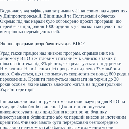
Водночас уряд зафіксував затримки у фінансових надходженнях
у Дніпропетровській, Вінницькій та Полтавській областях.
Окремо під час наради було обговорено проєкт програми, що
передбачає придбання 1000 будинків у сільській місцевості для
внутрішньо переміщених осіб.
Які ще програми розробляються для ВПО?
Уряд також працює над низкою програм, спрямованих на
допомогу ВПО з житловими питаннями. Однією з таких є
пільгова іпотека під 3% річних, яка реалізується за підтримки
Німеччини. На втілення цієї програми виділено 33 мільйони
євро. Очікується, що нею зможуть скористатися понад 600 родин
переселенців. Кредити планується надавати на термін до 30
років особам, які не мають власного житла на підконтрольній
Україні території.
Іншим можливим інструментом є житлові ваучери для ВПО на
суму до 2 мільйонів гривень. Ці кошти пропонується
використовувати для придбання квартири чи будинку,
інвестування в будівництво або як перший внесок за іпотечним
кредитом. Фінанси мають бути перераховані безпосередньо
продавцю нерухомості або банку після узгодження угоди.