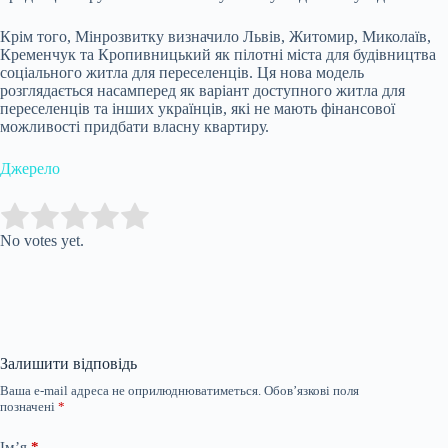
Крім того, Мінрозвитку визначило Львів, Житомир, Миколаїв,
Кременчук та Кропивницький як пілотні міста для будівництва
соціального житла для переселенців. Ця нова модель
розглядається насамперед як варіант доступного житла для
переселенців та інших українців, які не мають фінансової
можливості придбати власну квартиру.
Джерело
Submit Rating
Rate this item:
No votes yet.
Залишити відповідь
Ваша e-mail адреса не оприлюднюватиметься.
Обов’язкові поля
позначені
*
Ім’я
*