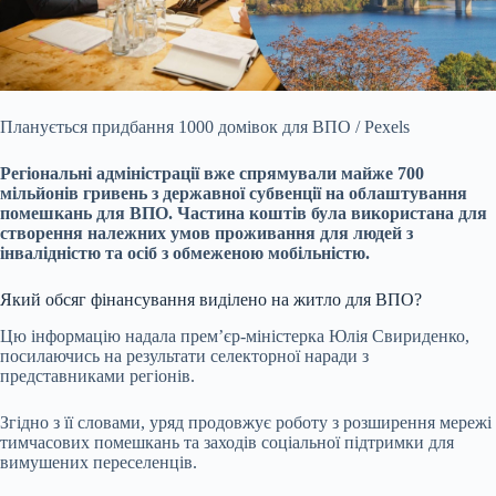
Планується придбання 1000 домівок для ВПО / Pexels
Регіональні адміністрації вже спрямували майже 700
мільйонів гривень з державної субвенції на облаштування
помешкань
для ВПО. Частина коштів була використана для
створення належних умов проживання для людей з
інвалідністю та осіб з обмеженою мобільністю.
Який обсяг фінансування виділено на житло для ВПО?
Цю інформацію надала прем’єр-міністерка Юлія Свириденко,
посилаючись на результати селекторної наради з
представниками регіонів.
Згідно з її словами, уряд продовжує роботу з розширення мережі
тимчасових помешкань та заходів соціальної підтримки для
вимушених переселенців.