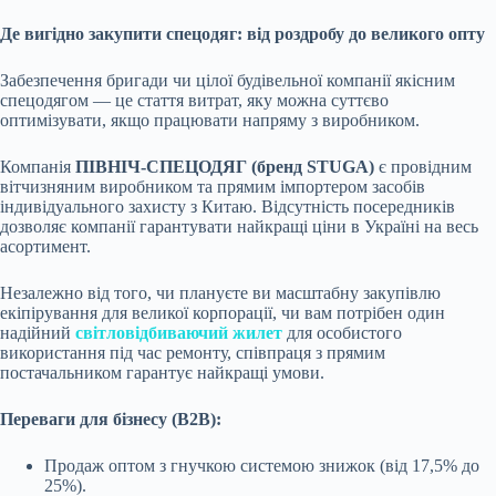
Де вигідно закупити спецодяг: від роздробу до великого опту
Забезпечення бригади чи цілої будівельної компанії якісним
спецодягом — це стаття витрат, яку можна суттєво
оптимізувати, якщо працювати напряму з виробником.
Компанія
ПІВНІЧ-СПЕЦОДЯГ (бренд STUGA)
є провідним
вітчизняним виробником та прямим імпортером засобів
індивідуального захисту з Китаю. Відсутність посередників
дозволяє компанії гарантувати найкращі ціни в Україні на весь
асортимент.
Незалежно від того, чи плануєте ви масштабну закупівлю
екіпірування для великої корпорації, чи вам потрібен один
надійний
світловідбиваючий жилет
для особистого
використання під час ремонту, співпраця з прямим
постачальником гарантує найкращі умови.
Переваги для бізнесу (B2B):
Продаж оптом з гнучкою системою знижок (від 17,5% до
25%).