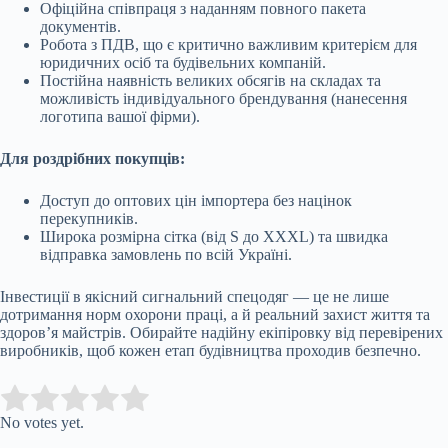
Офіційна співпраця з наданням повного пакета
документів.
Робота з ПДВ, що є критично важливим критерієм для
юридичних осіб та будівельних компаній.
Постійна наявність великих обсягів на складах та
можливість індивідуального брендування (нанесення
логотипа вашої фірми).
Для роздрібних покупців:
Доступ до оптових цін імпортера без націнок
перекупників.
Широка розмірна сітка (від S до XXXL) та швидка
відправка замовлень по всій Україні.
Інвестиції в якісний сигнальний спецодяг — це не лише
дотримання норм охорони праці, а й реальний захист життя та
здоров’я майстрів. Обирайте надійну екіпіровку від перевірених
виробників, щоб кожен етап будівництва проходив безпечно.
Submit Rating
Rate this item:
No votes yet.