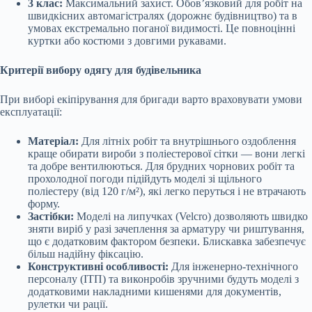
3 клас:
Максимальний захист. Обов’язковий для робіт на
швидкісних автомагістралях (дорожнє будівництво) та в
умовах екстремально поганої видимості. Це повноцінні
куртки або костюми з довгими рукавами.
Критерії вибору одягу для будівельника
При виборі екіпірування для бригади варто враховувати умови
експлуатації:
Матеріал:
Для літніх робіт та внутрішнього оздоблення
краще обирати вироби з поліестерової сітки — вони легкі
та добре вентилюються. Для брудних чорнових робіт та
прохолодної погоди підійдуть моделі зі щільного
поліестеру (від 120 г/м²), які легко перуться і не втрачають
форму.
Застібки:
Моделі на липучках (Velcro) дозволяють швидко
зняти виріб у разі зачеплення за арматуру чи риштування,
що є додатковим фактором безпеки. Блискавка забезпечує
більш надійну фіксацію.
Конструктивні особливості:
Для інженерно-технічного
персоналу (ІТП) та виконробів зручними будуть моделі з
додатковими накладними кишенями для документів,
рулетки чи рації.