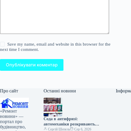
Save my name, email and website in this browser for the
next time I comment.
Опублікувати коментар
Про сайт
Останні новини
Інформ
«Ремонт
новини» —
Сода в антифризі:
портал про
автомеханіки розкривають
будівництво,
секрет гаражних хитрощів
Сергій Шепель
Сер 6, 2026