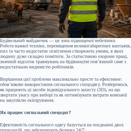
Будівельний майданчик — це зона підвищеної небезпеки.
Робота важкої техніки, переміщення великогабаритних вантажів,
пил та часто недостатнє освітлення створюють умови, в яких
людину дуже складно помітити. За статистикою охорони праці,
значний відсоток травмувань на будівництві пов’язаний саме з
недостатньою видимістю робітників.
Вирішення цієї проблеми максимально просте та ефективне:
обов’язкове використання сигнального спецодягу. Розберемося,
як працюють ці засоби індивідуального захисту (ЗІЗ), на що
звертати увагу при виборі та як оптимізувати витрати компанії
на закупівлю екіпірування.
Як працює сигнальний спецодяг?
Ефективність сигнального одягу базується на поєднанні двох
технологій, що забезпечують безпеку 24/7: