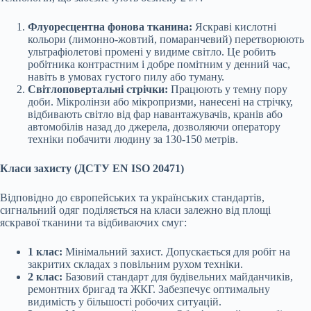
Флуоресцентна фонова тканина:
Яскраві кислотні
кольори (лимонно-жовтий, помаранчевий) перетворюють
ультрафіолетові промені у видиме світло. Це робить
робітника контрастним і добре помітним у денний час,
навіть в умовах густого пилу або туману.
Світлоповертальні стрічки:
Працюють у темну пору
доби. Мікролінзи або мікропризми, нанесені на стрічку,
відбивають світло від фар навантажувачів, кранів або
автомобілів назад до джерела, дозволяючи оператору
техніки побачити людину за 130-150 метрів.
Класи захисту (ДСТУ EN ISO 20471)
Відповідно до європейських та українських стандартів,
сигнальний одяг поділяється на класи залежно від площі
яскравої тканини та відбиваючих смуг:
1 клас:
Мінімальний захист. Допускається для робіт на
закритих складах з повільним рухом техніки.
2 клас:
Базовий стандарт для будівельних майданчиків,
ремонтних бригад та ЖКГ. Забезпечує оптимальну
видимість у більшості робочих ситуацій.