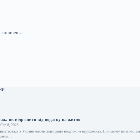
 I comment.
ни
аж: як відрізнити від податку на житло
Сер 8, 2026
ики гаражів в Україні мають сплачувати податок на нерухомість. При цьому пільгової п
одаток…