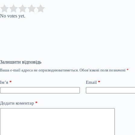
Submit Rating
Rate this item:
No votes yet.
Залишити відповідь
Ваша e-mail адреса не оприлюднюватиметься.
Обов’язкові поля позначені
*
Ім’я
*
Email
*
Додати коментар
*