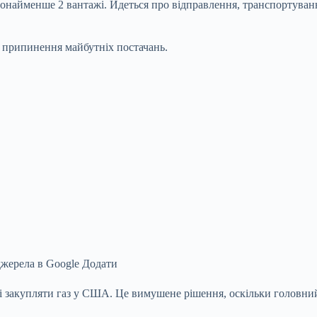
о щонайменше 2 вантажі. Йдеться про відправлення, транспортува
 припинення майбутніх постачань.
джерела в Google
Додати
ені закупляти газ у США. Це вимушене рішення, оскільки головни