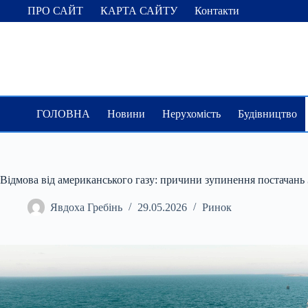
Перейти
ПРО САЙТ
КАРТА САЙТУ
Контакти
до
вмісту
ГОЛОВНА
Новини
Нерухомість
Будівництво
Відмова від американського газу: причини зупинення постачань
Явдоха Гребінь
29.05.2026
Ринок