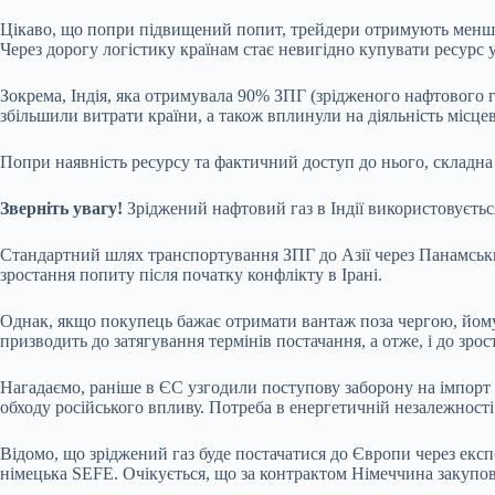
Цікаво, що попри підвищений попит, трейдери отримують менший
Через дорогу логістику країнам стає невигідно купувати ресурс
Зокрема, Індія, яка отримувала 90% ЗПГ (зрідженого нафтового 
збільшили витрати країни, а також вплинули на діяльність місц
Попри наявність ресурсу та фактичний доступ до нього, складна
Зверніть увагу!
Зріджений нафтовий газ в Індії використовуєть
Стандартний шлях транспортування ЗПГ до Азії через Панамськи
зростання попиту після початку конфлікту в Ірані.
Однак, якщо покупець бажає отримати вантаж поза чергою, йому 
призводить до затягування термінів постачання, а отже, і до зрос
Нагадаємо, раніше в ЄС узгодили поступову заборону на імпорт 
обходу російського впливу. Потреба в енергетичній незалежності 
Відомо, що зріджений газ буде постачатися до Європи через екс
німецька SEFE. Очікується, що за контрактом Німеччина закупо