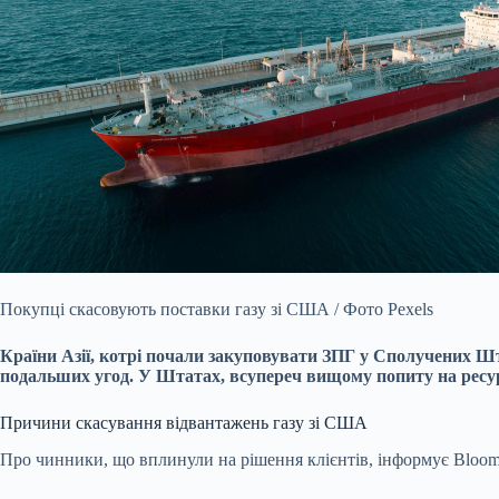
Покупці скасовують поставки газу зі США / Фото Pexels
Країни Азії, котрі почали закуповувати ЗПГ у Сполучених Ш
подальших угод. У Штатах, всупереч вищому попиту на ресурс
Причини скасування відвантажень газу зі США
Про чинники, що вплинули на рішення клієнтів, інформує Bloom