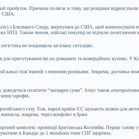
 прибуток. Причина полягає в тому, що розцінки відреагували н
 у США.
газу) з Близького Сходу, звернулася до США, щоб компенсувати в
евих НПЗ. Таким чином, азійські покупці не відчули полегшення
 логістика не покращила загальну ситуацію.
ся для приготування їжі на домашніх та комерційних кухнях. У К
й канал пов’язаний з певними ризиками. Зокрема, доставка може
доведеться сплатити “захмарні суми”. Існує також альтернативн
тання тарифів.
російського газу. Тож, наразі країни ЄС шукають шляхи для авто
виникла, зокрема, через конфлікт в Ірані.
портний комплекс провінції Британська Колумбія. Першу газову у
вуватиме в Канади до 1 мільйона тонн СПГ щорічно.