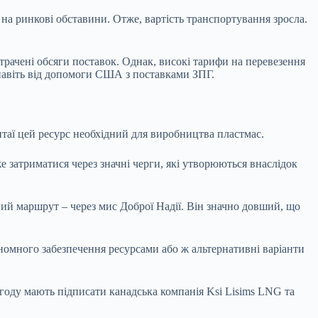
а ринкові обставини. Отже, вартість транспортування зросла.
трачені обсяги поставок. Однак, високі тарифи на перевезення
 навіть від допомоги США з поставками ЗПГ.
итаї цей ресурс необхідний для виробництва пластмас.
 затриматися через значні черги, які утворюються внаслідок
ий маршрут – через мис Доброї Надії. Він значно довший, що
номного забезпечення ресурсами або ж альтернативні варіанти
году мають підписати канадська компанія Ksi Lisims LNG та