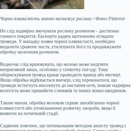
Чорна плямистість значно виснажує рослину / Фото Pinterest
Не слід надмірно змочувати рослину розчином – достатньо
тонкого покриття. Експерти радять щотижнево оглядати
троянди. У випадку появи чорної плямистості, необхідно
видалити уражене листя, утилізувати його та продовжувати
обробку молочним розчином.
Водночас слід враховувати, що молоко може виділяти
неприємний запах, особливо у спекотну погоду. Тому
обприскування троянд краще проводити вранці або ввечері.
Якщо обробка відбувається ввечері, слід переконатися, що
троянди встигнуть висохнути до настання ночі, інакше надмірна
вологість може привабити слимаків та інших комах-шкідників.
Таким чином, обробка молоком сприяє запобіганню чорної
плямистості або уповільненню розвитку хвороби, якщо її
виявити на початковій стадії.
Садівник пояснює, що оптимальним методом захисту троянд є
підтримання чистоти на присадибній ділянці. Спори грибка