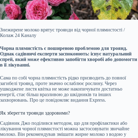
Знежирене молоко врятує троянди від чорної плямистості /
Колаж 24 Каналу
Чорна плямистість є поширеною проблемою для троянд.
Однак садівничі експерти заспокоюють: існує
натуральний
спрей, який може ефективно запобігти хворобі або допомогти
в її лікуванні.
Сама по собі чорна плямистість рідко призводить до повної
загибелі троянд, проте значно ослаблює рослину. Через
ушкоджене листя квітка не може накопичувати достатньо
енергії, стає більш вразливою до шкідників та інших
захворювань. Про це повідомляє видання Express.
Як зберегти троянди здоровими?
Садівник Джо поділився методом, що для профілактики або
лікування чорної плямистості можна застосовувати звичайне
молоко. Він рекомендував змішати жирне молоко з водою у