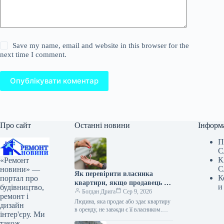
Save my name, email and website in this browser for the
next time I comment.
Опублікувати коментар
Про сайт
Останні новини
Інформ
П
С
К
«Ремонт
С
новини» —
Як перевірити власника
К
портал про
квартири, якщо продавець не
и
будівництво,
господар
Богдан Дрига
Сер 9, 2026
ремонт і
Людина, яка продає або здає квартиру
дизайн
в оренду, не завжди є її власником.
інтер'єру. Ми
Щоб уникнути ризиків, можна
також