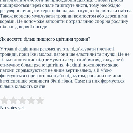
поширюються через опале та зіпсуте листя, тому необхідно
регулярно очищати територію навколо кущів від листя та сміття.
Також корисно мульчувати троянди компостом або деревними
корами. Це допоможе запобігти потраплянню спор на рослину
під час дощової погоди.
Як досягти більш пишного цвітіння троянд?
У травні садівники рекомендують підв’язувати плетисті
троянди, поки їхні молоді пагони ще еластичні та гнучкі. Це не
тільки допомагає підтримувати акуратний вигляд саду, але й
стимулює більш рясне цвітіння. Фахівці пояснюють: якщо
пагони спрямовуються не лише вертикально, а й м’яко
формуються горизонтально або під кутом, рослина починає
інтенсивніше розвивати бічні гілки. Саме на них формується
більша кількість квітів.
Submit Rating
Rate this item:
No votes yet.