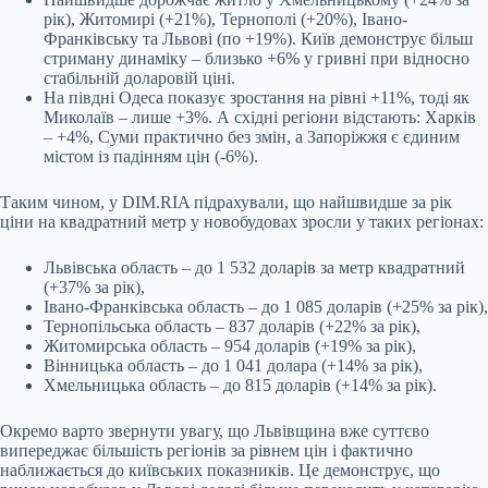
рік), Житомирі (+21%), Тернополі (+20%), Івано-
Франківську та Львові (по +19%). Київ демонструє більш
стриману динаміку – близько +6% у гривні при відносно
стабільній доларовій ціні.
На півдні Одеса показує зростання на рівні +11%, тоді як
Миколаїв – лише +3%. А східні регіони відстають: Харків
– +4%, Суми практично без змін, а Запоріжжя є єдиним
містом із падінням цін (-6%).
Таким чином, у DIM.RIA підрахували, що найшвидше за рік
ціни на квадратний метр у новобудовах зросли у таких регіонах:
Львівська область – до 1 532 доларів за метр квадратний
(+37% за рік),
Івано-Франківська область – до 1 085 доларів (+25% за рік),
Тернопільська область – 837 доларів (+22% за рік),
Житомирська область – 954 доларів (+19% за рік),
Вінницька область – до 1 041 долара (+14% за рік),
Хмельницька область – до 815 доларів (+14% за рік).
Окремо варто звернути увагу, що Львівщина вже суттєво
випереджає більшість регіонів за рівнем цін і фактично
наближається до київських показників. Це демонструє, що