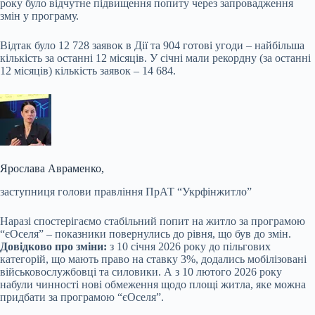
року було відчутне підвищення попиту через запровадження
змін у програму.
Відтак було 12 728 заявок в Дії та 904 готові угоди – найбільша
кількість за останні 12 місяців. У січні мали рекордну (за останні
12 місяців) кількість заявок – 14 684.
Ярослава Авраменко,
заступниця голови правління ПрАТ “Укрфінжитло”
Наразі спостерігаємо стабільний попит на житло за програмою
“єОселя” – показники повернулись до рівня, що був до змін.
Довідково про зміни:
з 10 січня 2026 року до пільгових
категорій, що мають право на ставку 3%, додались мобілізовані
військовослужбовці та силовики. А з 10 лютого 2026 року
набули чинності нові обмеження щодо площі житла, яке можна
придбати за програмою “єОселя”.