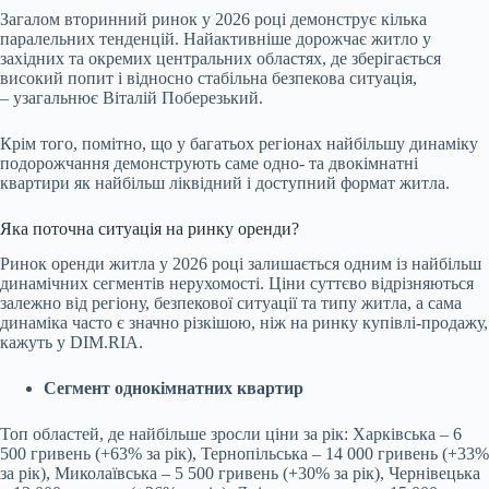
Загалом вторинний ринок у 2026 році демонструє кілька
паралельних тенденцій. Найактивніше дорожчає житло у
західних та окремих центральних областях, де зберігається
високий попит і відносно стабільна безпекова ситуація,
– узагальнює Віталій Поберезький.
Крім того, помітно, що у багатьох регіонах найбільшу динаміку
подорожчання демонструють саме одно- та двокімнатні
квартири як найбільш ліквідний і доступний формат житла.
Яка поточна ситуація на ринку оренди?
Ринок оренди житла у 2026 році залишається одним із найбільш
динамічних сегментів нерухомості. Ціни суттєво відрізняються
залежно від регіону, безпекової ситуації та типу житла, а сама
динаміка часто є значно різкішою, ніж на ринку купівлі-продажу,
кажуть у DIM.RIA.
Сегмент однокімнатних квартир
Топ областей, де найбільше зросли ціни за рік: Харківська – 6
500 гривень (+63% за рік), Тернопільська – 14 000 гривень (+33%
за рік), Миколаївська – 5 500 гривень (+30% за рік), Чернівецька