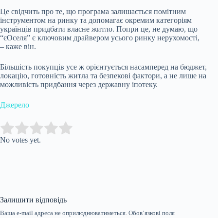
Це свідчить про те, що програма залишається помітним
інструментом на ринку та допомагає окремим категоріям
українців придбати власне житло. Попри це, не думаю, що
“єОселя” є ключовим драйвером усього ринку нерухомості,
– каже він.
Більшість покупців усе ж орієнтується насамперед на бюджет,
локацію, готовність житла та безпекові фактори, а не лише на
можливість придбання через державну іпотеку.
Джерело
Submit Rating
Rate this item:
No votes yet.
Залишити відповідь
Ваша e-mail адреса не оприлюднюватиметься.
Обов’язкові поля