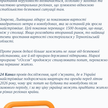
придбання нерухомості відзначається, особливо у західних та
частково центральних регіонах, що зумовлено відносною
стабільністю безпекової ситуації там.
Зокрема, Львівщина лідирує за показником вартості
квадратного метра в новобудовах, яка за останній рік зросла
найстрімкіше. Цей показник перевищує 1500 доларів, що вище,
ніж у столиці. Якщо розглядати вторинний ринок, то найвищі
темпи зростання вартості спостерігалися у Тернопільській
області.
Проте ринок дедалі більше залежить не лише від безпекової
обстановки, але й від програм державної підтримки. Наразі
програма “єОселя” продовжує стимулювати попит, переважно
на первинне житло.
24 Канал
провів дослідження, щоб з’ясувати, де в Україні
найстрімкіше подорожчали квартири та оренда перед літом
2026 року, чому зріс попит на будинки та новобудови після
зимового періоду, і за яку ціну українці можуть придбати житло
в різних регіонах країни.