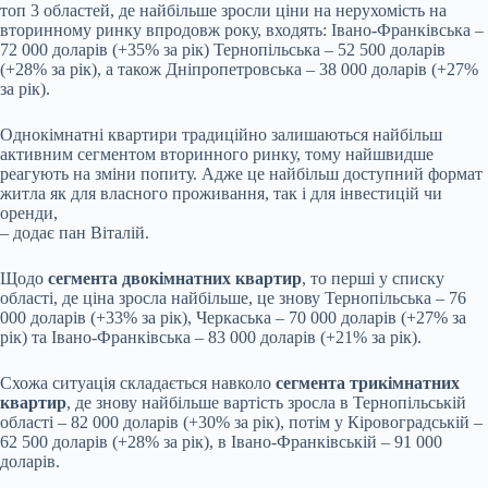
топ 3 областей, де найбільше зросли ціни на нерухомість на
вторинному ринку впродовж року, входять: Івано-Франківська –
72 000 доларів (+35% за рік) Тернопільська – 52 500 доларів
(+28% за рік), а також Дніпропетровська – 38 000 доларів (+27%
за рік).
Однокімнатні квартири традиційно залишаються найбільш
активним сегментом вторинного ринку, тому найшвидше
реагують на зміни попиту. Адже це найбільш доступний формат
житла як для власного проживання, так і для інвестицій чи
оренди,
– додає пан Віталій.
Щодо
сегмента двокімнатних квартир
, то перші у списку
області, де ціна зросла найбільше, це знову Тернопільська – 76
000 доларів (+33% за рік), Черкаська – 70 000 доларів (+27% за
рік) та Івано-Франківська – 83 000 доларів (+21% за рік).
Схожа ситуація складається навколо
сегмента трикімнатних
квартир
, де знову найбільше вартість зросла в Тернопільській
області – 82 000 доларів (+30% за рік), потім у Кіровоградській –
62 500 доларів (+28% за рік), в Івано-Франківській – 91 000
доларів.