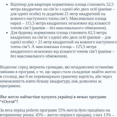
Відтепер для квартири нормативна площа становить 52,5
метра квадратних на сім’ю з однієї або двох осіб (раніше –
для однієї особи) та додаткові 21 метр квадратний на
кожного наступного члена сім’ї. Максимальна площа
наразі – 115,5 метра квадратних незалежно від кількості
членів сім’ї (раніше – без максимального обмеження).
Для будинку нормативна площа становить 62,5 метра
квадратних на сім’ю з однієї або двох осіб (раніше – для
однієї особи) + 21 метр квадратний на кожного наступного
члена сім’ї. А максимальна площа – 125,5 метра
квадратного незалежно від кількості членів сім’ї (раніше –
без максимального обмеження).
Водночас серед звернень громадян, які незадоволені останніми
змінами в програмі, є те, що зараз стало складніше знайти житло
в столиці, яке б не перевищувало граничну вартість, або через
неможливість взяти більшу квадратуру, ніж дозволена за
програмою.
Яке житло найчастіше купують українці в межах програми
“єОселя”?
За весь період роботи програми 55% житла було придбано на
вторинному ринку. 45% – житло першого продажу, з них 13% –