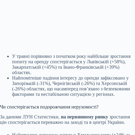
У травні порівняно з початком року найбільше зростання
попиту на оренду спостерігається у Львівській (+58%),
Закарпатській (+45%) та Івано-Франківській (+39%)
областях.
Найпомітніше падіння інтересу до оренди зафіксовано у
Запорізькій (-31%), Чернігівській (-26%) та Херсонській
(-26%) областях, що насамперед пов’язано з безпековими
факторами та нестабільною ситуацією у регіонах.
Чи спостерігається подорожчання нерухомості?
За даними ЛУН Статистики,
на первинному ринку
зростання
цін спостерігається переважно на заході та в центрі України.
Найшвидше дорожчає житло у Хмельницькому (+24% за