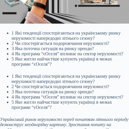
1
Які тенденції спостерігаються на українському ринку
нерухомості напередодні літнього сезону?
2
Чи спостерігається подорожчання нерухомості?
3
Яка поточна ситуація на
ринку оренди?
4
Як програма “єОселя” впливає на сектор нерухомості?
5
Яке житло найчастіше купують українці в межах
програми “єОселя”?
1
Які тенденції спостерігаються на українському ринку
нерухомості напередодні літнього сезону?
2
Чи спостерігається подорожчання нерухомості?
3
Яка поточна ситуація на ринку оренди?
4
Як програма “єОселя” впливає на сектор нерухомості?
5
Яке житло найчастіше купують українці в межах
програми “єОселя”?
Український ринок нерухомості перед початком літнього періоду
демонструє неоднорідну картину. Зростання попиту на