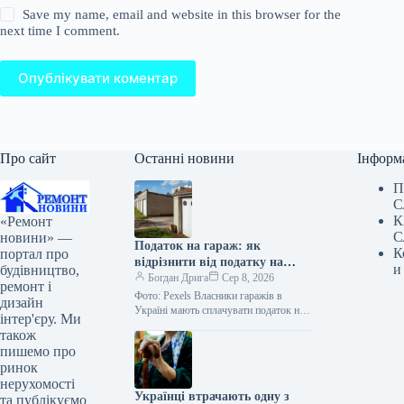
Save my name, email and website in this browser for the
next time I comment.
Опублікувати коментар
Про сайт
Останні новини
Інформ
П
С
К
«Ремонт
С
новини» —
Податок на гараж: як
К
портал про
відрізнити від податку на
и
будівництво,
житло
Богдан Дрига
Сер 8, 2026
ремонт і
Фото: Pexels Власники гаражів в
дизайн
Україні мають сплачувати податок на
інтер'єру. Ми
нерухомість. При цьому пільгової
також
площі для гаражів немає – податок…
пишемо про
ринок
нерухомості
Українці втрачають одну з
та публікуємо