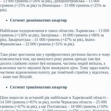
– 13 000 гривень (+26% за рік), Дніпропетровська – 15 000
гривень (+25% за рік) та Вінницька – 15 000 гривень (+25% за
рік).
Сегмент двокімнатних квартир
Найбільше подорожчання в таких областях: Харківська – 13 000
гривень (+136% за рік), Запорізька – 16 000 гривень (+88% за
рік), Закарпатська – 31 000 гривень (+47% за рік), Івано-
Франківська – 22 000 гривень (+31% за рік).
Таке різке зростання цін у прифронтових регіонах багато в чому
пояснюється тим, що минулого року ринок оренди там був
досить слабким: попит був низьким, частина людей виїхала, а
власники часто змушені були знижувати ціни. Тому зараз навіть
часткове відновлення попиту дає помітний стрибок у відсотках,
– каже пан Віталій.
Сегмент трикімнатних квартир
Ціни виросли за останній рік найбільше в Харківській області –
14 500 гривень (+81% за рік), потім Черкаська область – 25 000
гривень (+67% за рік), а ще Полтавська – 18 000 гривень (+50%
за рік) та Закарпатська – 31 000 гривень (+47% за рік). Натомість