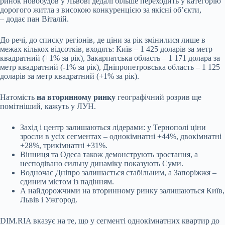
ринок новобудов у Львові дедалі більше переходить у категорію
дорогого житла з високою конкуренцією за якісні об’єкти,
– додає пан Віталій.
До речі, до списку регіонів, де ціни за рік змінилися лише в
межах кількох відсотків, входять: Київ – 1 425 доларів за метр
квадратний (+1% за рік), Закарпатська область – 1 171 долара за
метр квадратний (-1% за рік), Дніпропетровська область – 1 125
доларів за метр квадратний (+1% за рік).
Натомість
на вторинному ринку
географічний розрив ще
помітніший, кажуть у ЛУН.
Захід і центр залишаються лідерами: у Тернополі ціни
зросли в усіх сегментах – однокімнатні +44%, двокімнатні
+28%, трикімнатні +31%.
Вінниця та Одеса також демонструють зростання, а
несподівано сильну динаміку показують Суми.
Водночас Дніпро залишається стабільним, а Запоріжжя –
єдиним містом із падінням.
А найдорожчими на вторинному ринку залишаються Київ,
Львів і Ужгород.
DIM.RIA вказує на те, що у сегменті однокімнатних квартир до