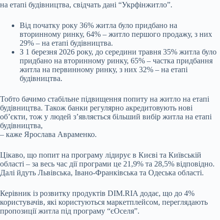
на етапі будівництва, свідчать дані “Укрфінжитло”.
Від початку року 36% житла було придбано на
вторинному ринку, 64% – житло першого продажу, з них
29% – на етапі будівництва.
З 1 березня 2026 року, до середини травня 35% житла було
придбано на вторинному ринку, 65% – частка придбання
житла на первинному ринку, з них 32% – на етапі
будівництва.
Тобто бачимо стабільне підвищення попиту на житло на етапі
будівництва. Також банки регулярно акредитовують нові
об’єкти, тож у людей з’являється більший вибір житла на етапі
будівництва,
– каже Ярослава Авраменко.
Цікаво, що попит на програму лідирує в Києві та Київській
області – за весь час дії програми це 21,9% та 28,5% відповідно.
Далі йдуть Львівська, Івано-Франківська та Одеська області.
Керівник із розвитку продуктів DIM.RIA додає, що до 4%
користувачів, які користуються маркетплейсом, переглядають
пропозиції житла під програму “єОселя”.