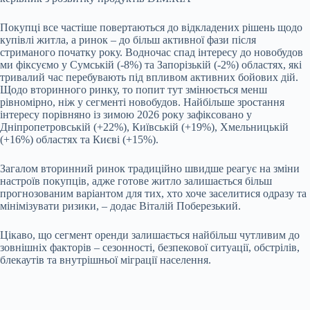
Покупці все частіше повертаються до відкладених рішень щодо
купівлі житла, а ринок – до більш активної фази після
стриманого початку року. Водночас спад інтересу до новобудов
ми фіксуємо у Сумській (-8%) та Запорізькій (-2%) областях, які
тривалий час перебувають під впливом активних бойових дій.
Щодо вторинного ринку, то попит тут змінюється менш
рівномірно, ніж у сегменті новобудов. Найбільше зростання
інтересу порівняно із зимою 2026 року зафіксовано у
Дніпропетровській (+22%), Київській (+19%), Хмельницькій
(+16%) областях та Києві (+15%).
Загалом вторинний ринок традиційно швидше реагує на зміни
настроїв покупців, адже готове житло залишається більш
прогнозованим варіантом для тих, хто хоче заселитися одразу та
мінімізувати ризики, – додає Віталій Поберезький.
Цікаво, що сегмент оренди залишається найбільш чутливим до
зовнішніх факторів – сезонності, безпекової ситуації, обстрілів,
блекаутів та внутрішньої міграції населення.