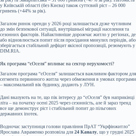
у Київській області (без Києва) також суттєвий ріст – 26 000
гривень (+44% за рік).
Загалом ринок оренди у 2026 році залишається дуже чутливим
до змін безпекової ситуації, внутрішньої міграції населення та
сезонних факторів. Найактивніше дорожчає житло у регіонах, де
або відновлюється попит після просідання минулих періодів, або
зберігається стабільний дефіцит якісної пропозиції, резюмують у
DIM.RIA.
Як програма “єОселя” впливає на сектор нерухомості?
Загалом програма “єОселя” залишається важливим фактором для
сегмента первинного житла через обмеження в умовах програми
– максимальний вік будинку, додають у ЛУН.
Дані вказують на те, що пік інтересу до “єОселя” був наприкінці
літа – на початку осені 2025 через сезонність, але й зараз тренд
все ще демонструє ріст і стабільний попит до пільгових
державних іпотек.
Водночас заступниця голови правління ПрАТ “Укрфінжитло”
Ярослава Авраменко розповіла для
24 Каналу
, що у грудні 2025