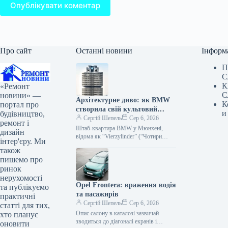
Опублікувати коментар
Про сайт
Останні новини
Інформ
П
С
К
«Ремонт
С
новини» —
Архітектурне диво: як BMW
К
портал про
створила свій культовий
и
будівництво,
штаб-квартиру
Сергій Шепель
Сер 6, 2026
ремонт і
Штаб-квартира BMW у Мюнхені,
дизайн
відома як “Vierzylinder” (“Чотири
інтер'єру. Ми
циліндри”), є однією з
також
найвпізнаваніших корпоративних
пишемо про
будівель Німеччини. З 1973 року ця…
ринок
нерухомості
Opel Frontera: враження водія
та публікуємо
та пасажирів
практичні
Сергій Шепель
Сер 6, 2026
статті для тих,
Опис салону в каталозі зазвичай
хто планує
зводиться до діагоналі екранів і
оновити