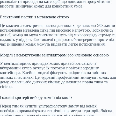
розподілити прилади на категорії, що допомагає зрозуміти, як
вибрати знищувач комах для конкретних умов.
Електричні пастки з металевою сіткою
Це класична електрична пастка для комах, де навколо УФ-лампи
встановлена металева сітка під високою напругою. Торкаючись
до неї, комар чи муха миттєво гинуть від мікророзряду струму та
падають у піддон. Такі моделі працюють безперервно, проте під
час знищення комах можуть видавати легке потріскування.
Моделі з всмоктуючим вентилятором або клейовою основою
У вентиляторних приладах комах приваблює світло, а
вбудований кулер затягує їх потоком повітря всередину
контейнера. Клейові моделі фіксують шкідників на змінних
липких пластинах. Це чудовий професійний знищувач комах для
дому, спалень або дитячих кімнат, де важлива повна тиша та
гігієна.
Головні критерії вибору лампи від комах
Перед тим як купити ультрафіолетову лампу від комах,
необхідно проаналізувати технічні параметри території. Якісна
та ефективна лампа від комарів має чітко відповідати