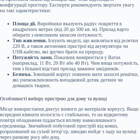
конфігурації простору. Експерти рекомендують звертати увагу
на такі характеристики:
Площа дії.
Виробники вказують радіус покриття в
квадратних метрах (від 20 до 500 кв. м). Прилад варто
обирати з невеликим запасом потужності.
Тип живлення.
Існують моделі, що живляться від розетки
220 В, а також автономні пристрої від акумулятора чи
USB-кабелю, які зручно брати на природу.
Потужність ламп.
Показник вимірюється у Ватах
(наприклад, 11 Вт, 20 Вт або 40 Вт). Чим вища потужність,
тим з більшої відстані прилад заманює шкідників.
Безпека.
Зовнішній корпус повинен мати захисні решітки,
які унеможливлюють випадковий дотик дитини чи
домашніх тварин.
Особливості вибору пристрою для дому та вулиці
Місце використання диктує вимоги до матеріалів корпусу. Якщо
всередині кімнати вологість є стабільною, то на відкритому
повітрі обладнання піддається впливу навколишнього
середовища. Звичайний побутовий пристрій від комах,
розрахований на сухий інтер’єр, швидко вийде з ладу на вулиці
через ранкову росу або дощ.