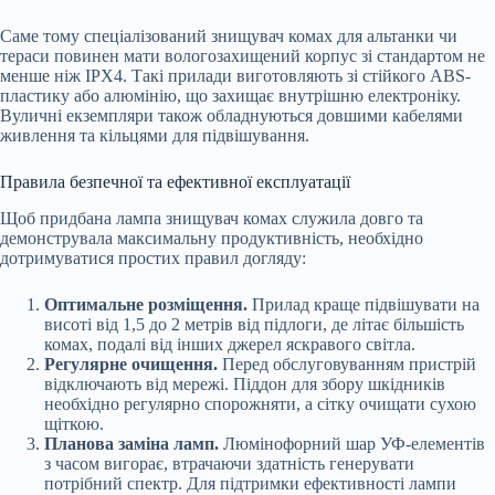
Саме тому спеціалізований знищувач комах для альтанки чи
тераси повинен мати вологозахищений корпус зі стандартом не
менше ніж IPX4. Такі прилади виготовляють зі стійкого ABS-
пластику або алюмінію, що захищає внутрішню електроніку.
Вуличні екземпляри також обладнуються довшими кабелями
живлення та кільцями для підвішування.
Правила безпечної та ефективної експлуатації
Щоб придбана лампа знищувач комах служила довго та
демонструвала максимальну продуктивність, необхідно
дотримуватися простих правил догляду:
Оптимальне розміщення.
Прилад краще підвішувати на
висоті від 1,5 до 2 метрів від підлоги, де літає більшість
комах, подалі від інших джерел яскравого світла.
Регулярне очищення.
Перед обслуговуванням пристрій
відключають від мережі. Піддон для збору шкідників
необхідно регулярно спорожняти, а сітку очищати сухою
щіткою.
Планова заміна ламп.
Люмінофорний шар УФ-елементів
з часом вигорає, втрачаючи здатність генерувати
потрібний спектр. Для підтримки ефективності лампи