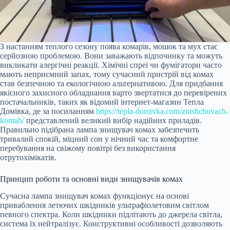
З настанням теплого сезону поява комарів, мошок та мух стає
серйозною проблемою. Вони заважають відпочинку та можуть
викликати алергічні реакції. Хімічні спреї чи фумігатори часто
мають неприємний запах, тому сучасний пристрій від комах
став безпечною та екологічною альтернативою. Для придбання
якісного захисного обладнання варто звертатися до перевірених
постачальників, таких як відомий інтернет-магазин Тепла
Домівка, де за посиланням
https://tepla-domivka.com/znishchuvach-
komah/
представлений великий вибір надійних приладів.
Правильно підібрана лампа знищувач комах забезпечить
тривалий спокій, міцний сон у нічний час та комфортне
перебування на свіжому повітрі без використання
отрутохімікатів.
Принцип роботи та основні види знищувачів комах
Сучасна лампа знищувач комах функціонує на основі
приваблення летючих шкідників ультрафіолетовим світлом
певного спектра. Коли шкідники підлітають до джерела світла,
система їх нейтралізує. Конструктивні особливості дозволяють