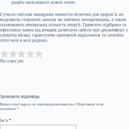
радять оновлювати кожен сезон.
Сучасні світлові знищувачі повністю безпечні для здоров’я, не
виділяють сторонніх запахів чи хімічних випаровувань, а також
споживають мінімальну кількість енергії. Грамотно підібрана та
ефективна лампа від комарів дозволить забути про дискомфорт у
спекотні місяці, гарантуючи приємний відпочинок та спокійні
літні ночі в колі родини.
Submit Rating
Rate this item:
No votes yet.
Залишити відповідь
Ваша e-mail адреса не оприлюднюватиметься.
Обов’язкові поля
позначені
*
Ім’я
*