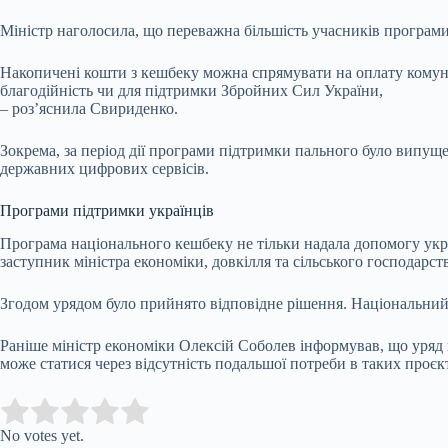
Міністр наголосила, що переважна більшість учасників програми
Накопичені кошти з кешбеку можна спрямувати на оплату комуна
благодійність чи для підтримки Збройних Сил України,
– роз’яснила Свириденко.
Зокрема, за період дії програми підтримки пального було випущ
державних цифрових сервісів.
Програми підтримки українців
Програма національного кешбеку не тільки надала допомогу укра
заступник міністра економіки, довкілля та сільського господарст
Згодом урядом було прийнято відповідне рішення. Національний к
Раніше міністр економіки Олексій Соболев інформував, що уряд 
може статися через відсутність подальшої потреби в таких проєк
Submit Rating
Rate this item:
No votes yet.