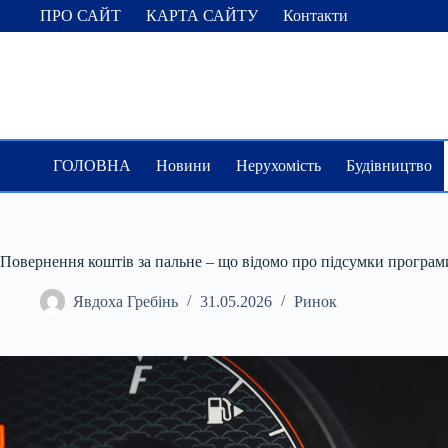
Перейти
ПРО САЙТ
КАРТА САЙТУ
Контакти
до
вмісту
ГОЛОВНА
Новини
Нерухомість
Будівництво
Повернення коштів за пальне – що відомо про підсумки програм
Явдоха Гребінь
31.05.2026
Ринок