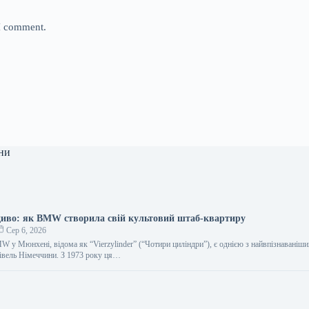
 I comment.
ни
диво: як BMW створила свій культовий штаб-квартиру
Сер 6, 2026
 у Мюнхені, відома як “Vierzylinder” (“Чотири циліндри”), є однією з найвпізнаваніш
івель Німеччини. З 1973 року ця…