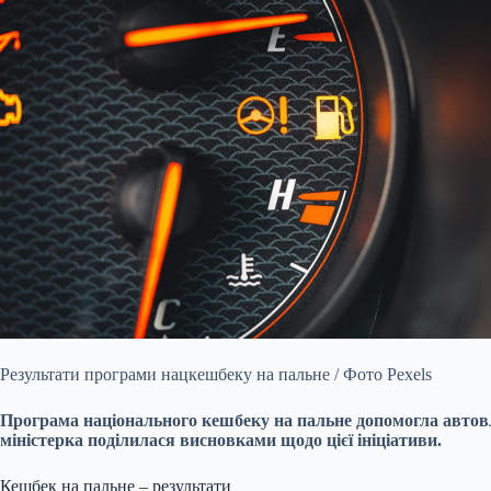
Результати програми нацкешбеку на пальне / Фото Pexels
Програма національного кешбеку на пальне допомогла автов
міністерка поділилася висновками щодо цієї ініціативи.
Кешбек на пальне – результати