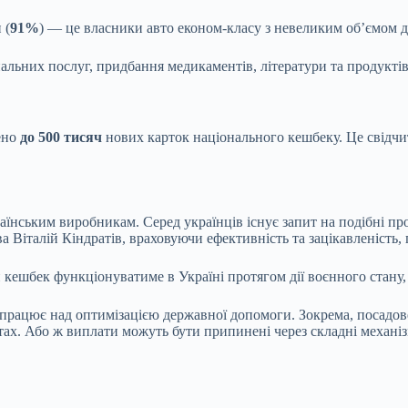
 (
91%
) — це власники авто економ-класу з невеликим об’ємом 
льних послуг, придбання медикаментів, літератури та продуктів
ено
до 500 тисяч
нових карток національного кешбеку. Це свідчи
їнським виробникам. Серед українців існує запит на подібні про
ва Віталій Кіндратів, враховуючи ефективність та зацікавленість
ешбек функціонуватиме в Україні протягом дії воєнного стану, а
працює над оптимізацією державної допомоги. Зокрема, посадове
тах. Або ж виплати можуть бути припинені через складні механіз