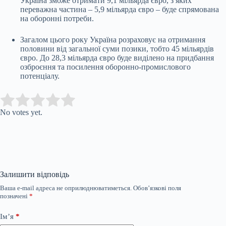
Україна зможе отримати 9,1 мільярда євро, з яких
переважна частина – 5,9 мільярда євро – буде спрямована
на оборонні потреби.
Загалом цього року Україна розраховує на отримання
половини від загальної суми позики, тобто 45 мільярдів
євро. До 28,3 мільярда євро буде виділено на придбання
озброєння та посилення оборонно-промислового
потенціалу.
Submit Rating
Rate this item:
No votes yet.
Залишити відповідь
Ваша e-mail адреса не оприлюднюватиметься.
Обов’язкові поля
позначені
*
Ім’я
*