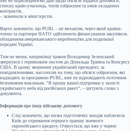
Ми не оприлюднюємо дані щодо обсягів наданої допомоги,
списку країн-учасниць, типів озброєння та умов укладених
контрактів,
– зазначили в міністерстві.
Варто зазначити, що PURL – це механізм, через який країни-
члени та партнери НАТО здійснюють фінансування закупівель
обладнання американського виробництва для подальшої
передачі Україні.
Тим не менш, наприкінці травня Володимир Зеленський
звернувся з терміновим листом до Дональда Трампа та Конгресу
США. В цьому зверненні український президент, за
повідомленнями, наголосив на тому, що обсяги озброєння, які
надходять за програмою PURL, вже не відповідають поточним
безпековим викликам. “Я прошу вашої підтримки у захисті
українського неба від російських ракет”, – цитують слова з
документа.
Інформація про іншу військову допомогу
Слід зазначити, що низка підготовчих заходів наблизила
Київ до отримання першого траншу значного
європейського кредиту. Очікується, що вже у червні