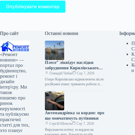
Опублікувати коментар
Про сайт
Останні новини
Інформ
П
С
К
«Ремонт
С
новини» —
Плесо” ліквідує наслідки
К
портал про
забруднення Кирилівського
и
будівництво,
озера та Сирецького струмка
Геннадій Чабан
Сер 7, 2026
ремонт і
Озеро Кирилівське відновлюють після
дизайн
російської атаки: тривають роботи зі
інтер'єру. Ми
збору забрудненої рослинності та
також
застосування сорбенту Фахівці КП
пишемо про
«Плесо» продовжують комплексні…
ринок
нерухомості
Автомандрівка за кордон: про
та публікуємо
що мовчатимуть путівники
практичні
Сергій Шепель
Сер 7, 2026
статті для тих,
Вирушаючи влітку за кордон на
хто планує
власному авто, більшість водіїв