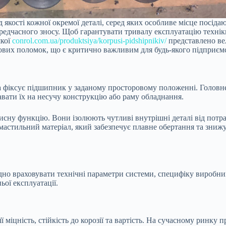
 якості кожної окремої деталі, серед яких особливе місце посід
передчасного зносу. Щоб гарантувати тривалу експлуатацію техні
якої
conrol.com.ua/produktsiya/korpusi-pidshipnikiv/
представлено вел
вих поломок, що є критично важливим для будь-якого підприємс
 фіксує підшипник у заданому просторовому положенні. Головне 
авати їх на несучу конструкцію або раму обладнання.
сну функцію. Вони ізолюють чутливі внутрішні деталі від потра
астильний матеріал, який забезпечує плавне обертання та знижу
ідно враховувати технічні параметри системи, специфіку виробни
ьої експлуатації.
ї міцність, стійкість до корозії та вартість. На сучасному ринку 