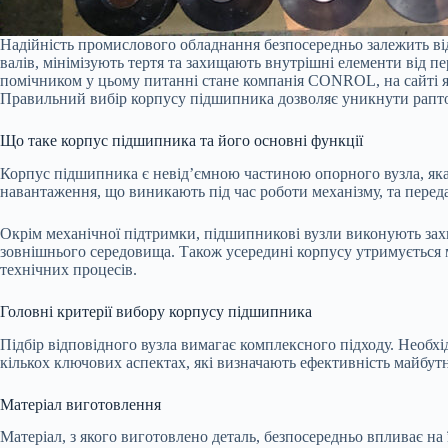
Надійність промислового обладнання безпосередньо залежить від
валів, мінімізують тертя та захищають внутрішні елементи від 
помічником у цьому питанні стане компанія CONROL, на сайті 
Правильний вибір корпусу підшипника дозволяє уникнути рапто
Що таке корпус підшипника та його основні функції
Корпус підшипника є невід’ємною частиною опорного вузла, яка
навантаження, що виникають під час роботи механізму, та перед
Окрім механічної підтримки, підшипникові вузли виконують захи
зовнішнього середовища. Також усередині корпусу утримується м
технічних процесів.
Головні критерії вибору корпусу підшипника
Підбір відповідного вузла вимагає комплексного підходу. Необх
кількох ключових аспектах, які визначають ефективність майбутн
Матеріал виготовлення
Матеріал, з якого виготовлено деталь, безпосередньо впливає на ї