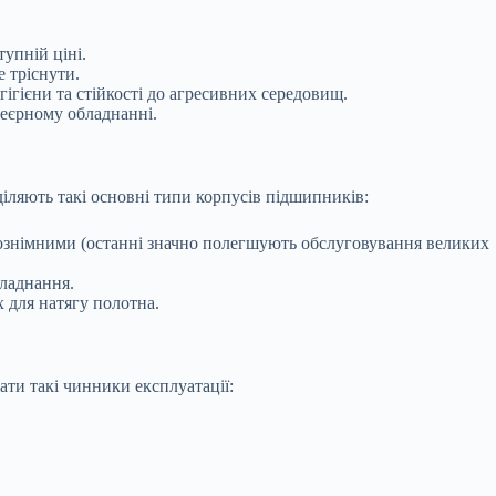
упній ціні.
 тріснути.
ігієни та стійкості до агресивних середовищ.
нвеєрному обладнанні.
іляють такі основні типи корпусів підшипників:
ознімними (останні значно полегшують обслуговування великих
бладнання.
 для натягу полотна.
ти такі чинники експлуатації: