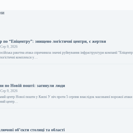
ни
р по “Епіцентру”: знищено логістичні центри, є жертви
Сер 9, 2026
російська ракетна атака спричинила значні руйнування інфраструктури компанії “Епіцентр
логістичні комплекси у…
ли по Новій пошті: загинули люди
Сер 9, 2026
ний центр Нової пошти у Києві У ніч проти 5 серпня внаслідок масованої ворожої атаки
ьний центр…
лючові об’єкти столиці та області