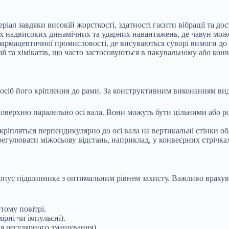
л завдяки високій жорсткості, здатності гасити вібрації та дост
 надвисоких динамічних та ударних навантажень, де чавун може
фармацевтичної промисловості, де висуваються суворі вимоги до г
зії та хімікатів, що часто застосовуються в пакувальному або ко
осіб його кріплення до рами. За конструктивним виконанням вид
верхню паралельно осі вала. Вони можуть бути цільними або р
кріпляться перпендикулярно до осі вала на вертикальні стінки о
егулювати міжосьову відстань, наприклад, у конвеєрних стрічках
рпус підшипника з оптимальним рівнем захисту. Важливо врахува
тому повітрі.
рні чи імпульсні).
ля регулярного змащування).