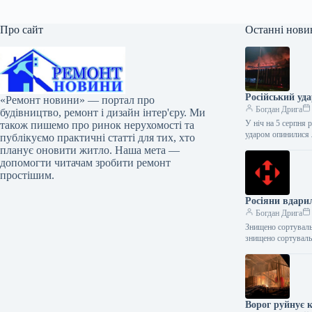
Про сайт
Останні нови
Російський уда
«Ремонт новини» — портал про
Богдан Дрига
будівництво, ремонт і дизайн інтер'єру. Ми
У ніч на 5 серпня 
також пишемо про ринок нерухомості та
ударом опинилися 
публікуємо практичні статті для тих, хто
планує оновити житло. Наша мета —
допомогти читачам зробити ремонт
простішим.
Росіяни вдари
Богдан Дрига
Знищено сортуваль
знищено сортувал
Ворог руйнує к