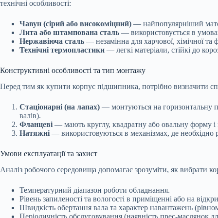
технічні особливості:
Чавун (сірий або високоміцний)
— найпопулярніший матеріа
Лита або штампована сталь
— використовується в умовах
Нержавіюча сталь
— незамінна для харчової, хімічної та 
Технічні термопластики
— легкі матеріали, стійкі до коро
Конструктивні особливості та тип монтажу
Перед тим як купити корпус підшипника, потрібно визначити сп
Стаціонарні (на лапах)
— монтуються на горизонтальну по
валів).
Фланцеві
— мають круглу, квадратну або овальну форму і 
Натяжні
— використовуються в механізмах, де необхідно р
Умови експлуатації та захист
Аналіз робочого середовища допомагає зрозуміти, як вибрати ко
Температурний діапазон роботи обладнання.
Рівень запиленості та вологості в приміщенні або на відкри
Швидкість обертання вала та характер навантажень (рівномі
Періодичність обслуговування (наявність прес-маслянок д