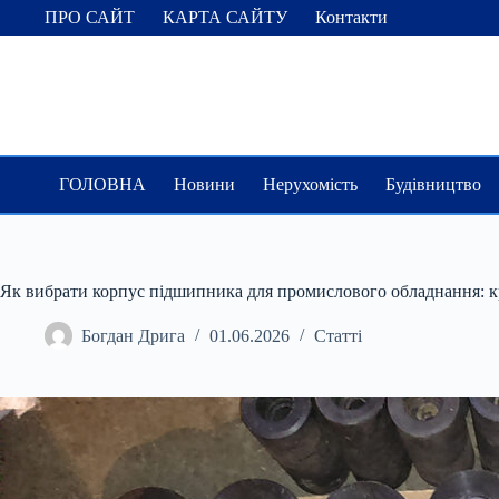
Перейти
ПРО САЙТ
КАРТА САЙТУ
Контакти
до
вмісту
ГОЛОВНА
Новини
Нерухомість
Будівництво
Як вибрати корпус підшипника для промислового обладнання: кр
Богдан Дрига
01.06.2026
Статті