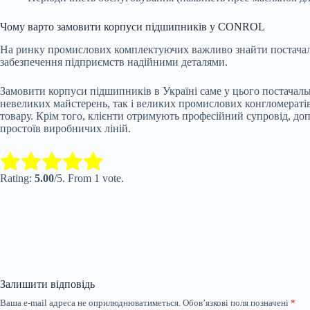
Чому варто замовити корпуси підшипників у CONROL
На ринку промислових комплектуючих важливо знайти постачальн
забезпечення підприємств надійними деталями.
Замовити корпуси підшипників в Україні саме у цього постачаль
невеликих майстерень, так і великих промислових конгломераті
товару. Крім того, клієнти отримують професійний супровід, до
простоїв виробничих ліній.
Submit Rating
Rate this item:
Rating:
5.00
/5. From 1 vote.
Залишити відповідь
Ваша e-mail адреса не оприлюднюватиметься.
Обов’язкові поля позначені
*