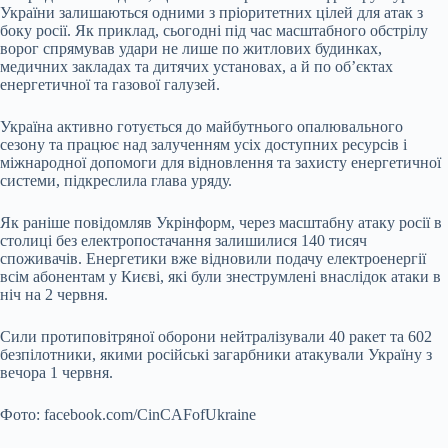
України залишаються одними з пріоритетних цілей для атак з
боку росії. Як приклад, сьогодні під час масштабного обстрілу
ворог спрямував удари не лише по житлових будинках,
медичних закладах та дитячих установах, а й по об’єктах
енергетичної та газової галузей.
Україна активно готується до майбутнього опалювального
сезону та працює над залученням усіх доступних ресурсів і
міжнародної допомоги для відновлення та захисту енергетичної
системи, підкреслила глава уряду.
Як раніше повідомляв Укрінформ, через масштабну атаку росії в
столиці без електропостачання залишилися 140 тисяч
споживачів. Енергетики вже відновили подачу електроенергії
всім абонентам у Києві, які були знеструмлені внаслідок атаки в
ніч на 2 червня.
Сили протиповітряної оборони нейтралізували 40 ракет та 602
безпілотники, якими російські загарбники атакували Україну з
вечора 1 червня.
Фото: facebook.com/CinCAFofUkraine