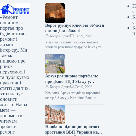
П
С
К
«Ремонт
С
новини» —
Ворог руйнує ключові об’єкти
К
портал про
столиці та області
и
будівництво,
Богдан Дрига
Сер 9, 2026
ремонт і
У ніч на 5 серпня російські війська
дизайн
завдали ракетного удару по Києву та
інтер'єру. Ми
Київській області. Внаслідок атаки
також
пошкоджено складські та…
пишемо про
ринок
нерухомості
Apsys розширює портфель:
та публікуємо
придбано ТЦ 3 Stawy у
практичні
Катовіце
Богдан Дрига
Сер 9, 2026
статті для тих,
Компанія Apsys придбала торговий
хто планує
центр 3 Stawy у Катовіце. Раніше
оновити
об’єктом володів фонд під
житло. Наша
управлінням Union Investment.
мета —
Торговий центр 3…
допомогти
читачам
зробити
Нацбанк підвищив прогноз
ремонт
зростання ВВП України на