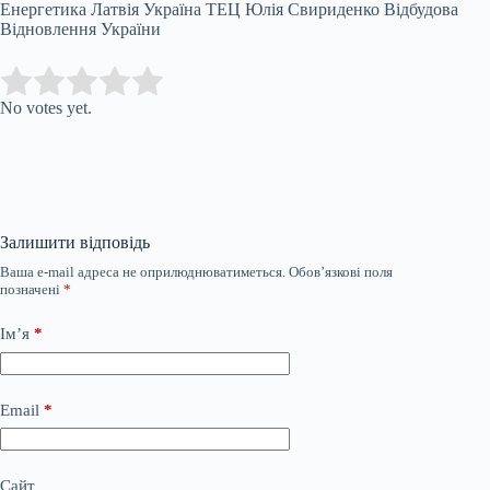
Енергетика Латвія Україна ТЕЦ Юлія Свириденко Відбудова
Відновлення України
Submit Rating
Rate this item:
No votes yet.
Залишити відповідь
Ваша e-mail адреса не оприлюднюватиметься.
Обов’язкові поля
позначені
*
Ім’я
*
Email
*
Сайт