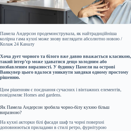
Памела Андерсон продемонструвала, як найтрадиційніша
колірна гама кухні може знову виглядати абсолютно новою /
Колаж 24 Каналу
Хоча дует чорного та білого вже давно
вважається класикою,
такий інтер’єр може здаватися дещо холодним або
позбавленим виразності. У будинку Памели на острові
Ванкувер цього вдалося уникнути завдяки одному простому
рішенню.
Цим рішенням є поєднання сучасних і вінтажних елементів,
повідомляє Homes and gardens.
Як Памела Андерсон зробила чорно-білу кухню більш
виразною?
На кухні акторки білі фасади шаф та чорні поверхні
доповнюються приладами в стилі ретро, фурнітурою