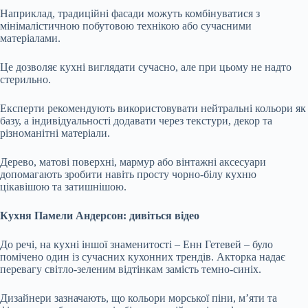
Наприклад, традиційні фасади можуть комбінуватися з
мінімалістичною побутовою технікою або сучасними
матеріалами.
Це дозволяє кухні виглядати сучасно, але при цьому не надто
стерильно.
Експерти рекомендують використовувати нейтральні кольори як
базу, а індивідуальності додавати через текстури, декор та
різноманітні матеріали.
Дерево, матові поверхні, мармур або вінтажні аксесуари
допомагають зробити навіть просту чорно-білу кухню
цікавішою та затишнішою.
Кухня Памели Андерсон: дивіться відео
До речі, на кухні іншої знаменитості – Енн Гетевей – було
помічено один із сучасних кухонних трендів. Акторка надає
перевагу світло-зеленим відтінкам замість темно-синіх.
Дизайнери зазначають, що кольори морської піни, м’яти та