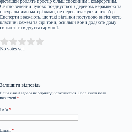
фісташки роблять простір більш спокійним і комфортним.
Світло-зелений чудово поєднується з деревом, керамікою та
натуральними матеріалами, не перевантажуючи інтер’єр.
Експерти вважають, що такі відтінки поступово витісняють
класичні бежеві та сірі тони, оскільки вони додають дому
свіжості та відчуття гармонії.
Submit Rating
Rate this item:
No votes yet.
Залишити відповідь
Ваша e-mail адреса не оприлюднюватиметься.
Обов’язкові поля
позначені
*
Ім’я
*
Email
*