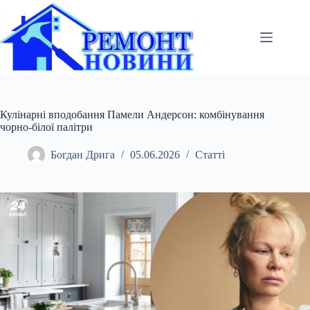
Перейти
до
вмісту
Кулінарні вподобання Памели Андерсон: комбінування
чорно-білої палітри
Богдан Дрига
05.06.2026
Статті