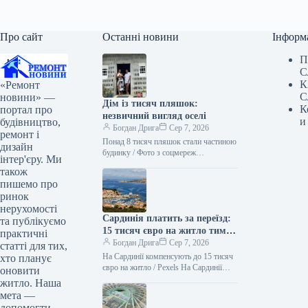
Про сайт
Останні новини
Інформ
П
С
К
«Ремонт
С
новини» —
Дім із тисяч пляшок:
К
портал про
незвичний вигляд оселі
и
будівництво,
Богдан Дрига
Сер 7, 2026
ремонт і
Понад 8 тисяч пляшок стали частиною
дизайн
будинку / Фото з соцмереж
інтер'єру. Ми
casadesal.eco На узбережжі Бразилії
також
мати й донька звели будинок…
пишемо про
ринок
нерухомості
Сардинія платить за переїзд:
та публікуємо
15 тисяч євро на житло тим,
практичні
хто купить дім
Богдан Дрига
Сер 7, 2026
статті для тих,
На Сардинії компенсують до 15 тисяч
хто планує
євро на житло / Pexels На Сардинії
оновити
готові частково оплатити купівлю або
житло. Наша
ремонт житла…
мета —
допомогти