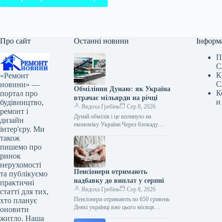
Про сайт
Останні новини
Інформ
П
С
К
«Ремонт
С
новини» —
Обміління Дунаю: як Україна
К
портал про
втрачає мільярди на річці
и
будівництво,
Явдоха Гребінь
Сер 8, 2026
ремонт і
Дунай обмілів і це вплинуло на
дизайн
економіку України Через блокаду
інтер'єру. Ми
Росією українських чорноморських
також
портів судноплавство на Дунаї з
пишемо про
резервного маршруту…
ринок
нерухомості
Пенсіонери отримають
та публікуємо
надбавку до виплат у серпні
практичні
Явдоха Гребінь
Сер 8, 2026
статті для тих,
Пенсіонери отримають по 650 гривень
хто планує
Деякі українці вже цього місяця
оновити
отримають збільшені пенсійні виплати.
житло. Наша