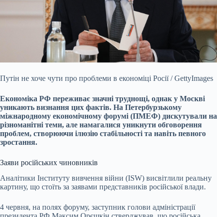
Путін не хоче чути про проблеми в економіці Росії / GettyImages
Економіка РФ переживає значні труднощі, однак у Москві
уникають визнання цих фактів. На Петербурзькому
міжнародному економічному форумі (ПМЕФ) дискутували на
різноманітні теми, але намагалися уникнути обговорення
проблем, створюючи ілюзію стабільності та навіть певного
зростання.
Заяви російських чиновників
Аналітики Інституту вивчення війни (ISW) висвітлили реальну
картину, що стоїть за заявами представників російської влади.
4 червня, на полях форуму, заступник голови адміністрації
президента РФ Максим Орєшкін стверджував, що російська