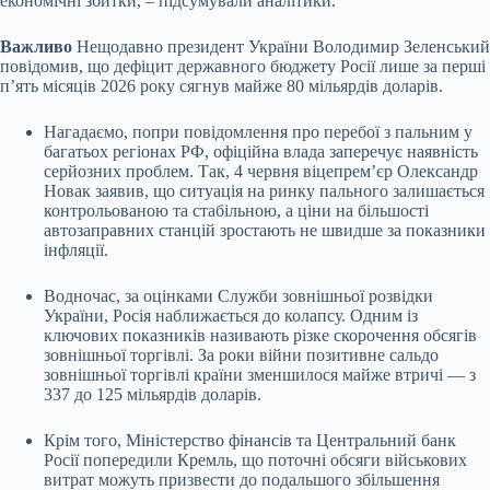
економічні збитки, – підсумували аналітики.
Важливо
Нещодавно президент України Володимир Зеленський
повідомив, що дефіцит державного бюджету Росії лише за перші
п’ять місяців 2026 року сягнув майже 80 мільярдів доларів.
Нагадаємо, попри повідомлення про перебої з пальним у
багатьох регіонах РФ, офіційна влада заперечує наявність
серйозних проблем. Так, 4 червня віцепрем’єр Олександр
Новак заявив, що ситуація на ринку пального залишається
контрольованою та стабільною, а ціни на більшості
автозаправних станцій зростають не швидше за показники
інфляції.
Водночас, за оцінками Служби зовнішньої розвідки
України, Росія наближається до колапсу. Одним із
ключових показників називають різке скорочення обсягів
зовнішньої торгівлі. За роки війни позитивне сальдо
зовнішньої торгівлі країни зменшилося майже втричі — з
337 до 125 мільярдів доларів.
Крім того, Міністерство фінансів та Центральний банк
Росії попередили Кремль, що поточні обсяги військових
витрат можуть призвести до подальшого збільшення