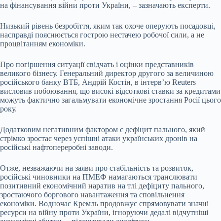
на фінансування війни проти України, – зазначають експерти.
Низький рівень безробіття, яким так охоче оперують посадовці,
насправді пояснюється гострою нестачею робочої сили, а не
процвітанням економіки.
Про погіршення ситуації свідчать і оцінки представників
великого бізнесу. Генеральний директор другого за величиною
російського банку ВТБ, Андрій Костін, в інтерв’ю Reuters
висловив побоювання, що високі відсоткові ставки за кредитами
можуть фактично загальмувати економічне зростання Росії цього
року.
Додатковим негативним фактором є дефіцит пального, який
стрімко зростає через успішні атаки українських дронів на
російські нафтопереробні заводи.
Отже, незважаючи на заяви про стабільність та розвиток,
російські чиновники на ПМЕФ намагаються транслювати
позитивний економічний наратив на тлі дефіциту пального,
зростаючого боргового навантаження та сповільнення
економіки. Водночас Кремль продовжує спрямовувати значні
ресурси на війну проти України, ігноруючи дедалі відчутніші