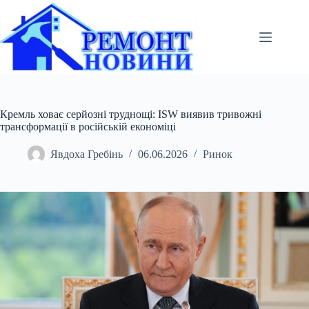
Перейти
до
вмісту
Кремль ховає серйозні труднощі: ISW виявив тривожні
трансформації в російській економіці
Явдоха Гребінь
06.06.2026
Ринок