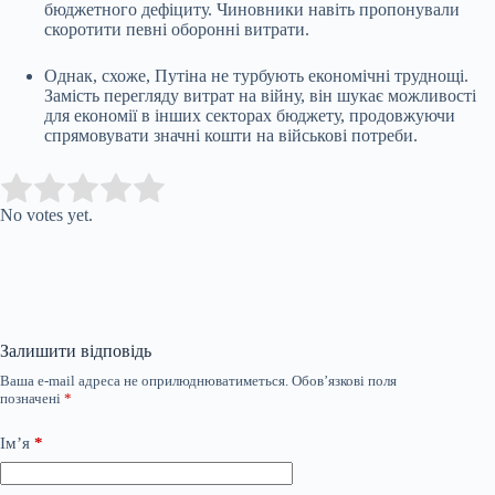
бюджетного дефіциту. Чиновники навіть пропонували
скоротити певні оборонні витрати.
Однак, схоже, Путіна не турбують економічні труднощі.
Замість перегляду витрат на війну, він шукає можливості
для економії в інших секторах бюджету, продовжуючи
спрямовувати значні кошти на військові потреби.
Submit Rating
Rate this item:
No votes yet.
Залишити відповідь
Ваша e-mail адреса не оприлюднюватиметься.
Обов’язкові поля
позначені
*
Ім’я
*