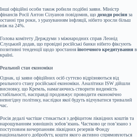
Інші офіційні особи також робили подібні заяви. Міністр
фінансів Росії Антон Сілуанов повідомив, що
доходи росіян
за
останні три роки, з урахуванням інфляції, нібито зросли більш
ніж на 24%.
Голова комітету Держдуми з міжнародних справ Леонід
Слуцький додав, що провідні російські банки нібито фіксують
позитивні тенденції щодо зростання
іпотечного кредитування
в
країні.
Реальний стан економіки
Однак, ці заяви офіційних осіб суттєво відрізняються від
реального стану російської економіки. Аналітики ISW дійшли
висновку, що Кремль, намагаючись створити видимість
стабільності, насправді продовжує проводити економічно
невигідну політику, наслідки якої будуть відчуватися тривалий
час.
Росія дедалі частіше стикається з дефіцитом ліквідних коштів та
нарощуванням зовнішніх зобов’язань. Частково це пов’язано з
поступовим вичерпанням ліквідних резервів Фонду
національного добробуту, кошти якого активно спрямовуються