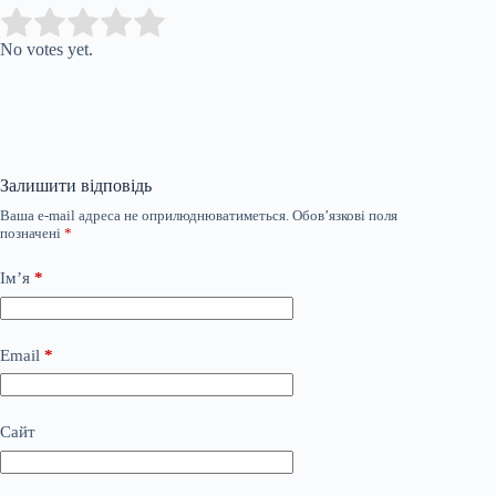
Submit Rating
Rate this item:
No votes yet.
Залишити відповідь
Ваша e-mail адреса не оприлюднюватиметься.
Обов’язкові поля
позначені
*
Ім’я
*
Email
*
Сайт