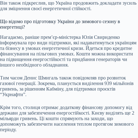
Він також підкреслив, що Україна продовжить докладати зусиль
для зміцнення своєї енергетичної стійкості.
Що відомо про підготовку України до зимового сезону в
енергетиці?
Нагадаємо, раніше прем’єр-міністерка Юлія Свириденко
інформувала про види підтримки, які надаватимуться українцям
та бізнесу в умовах енергетичної кризи. Йдеться про кредитне
фінансування на пільгових умовах. Кошти можна використати
на підвищення енергостійкості та придбання генераторів чи
іншого необхідного обладнання.
Тим часом Денис Шмигаль також повідомляв про розвиток
газової генерації. Зокрема, планується виділення 939 мільйонів
гривень, за рішенням Кабміну, для підтримки проєктів
“Укрнафти”.
Крім того, столиця отримає додаткову фінансову допомогу від
держави для забезпечення енергостійкості. Києву виділять ще 2
мільярди гривень. Ці кошти спрямують на заходи, що
допоможуть забезпечити населення теплом протягом зимового
періоду.