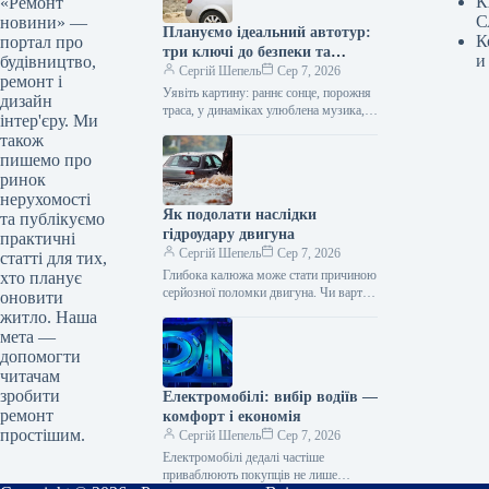
К
«Ремонт
С
новини» —
Плануємо ідеальний автотур:
К
портал про
три ключі до безпеки та
и
будівництво,
комфорту
Сергій Шепель
Сер 7, 2026
ремонт і
Уявіть картину: раннє сонце, порожня
дизайн
траса, у динаміках улюблена музика, а
інтер'єру. Ми
попереду цілий день дороги. Саме
також
заради цього відчуття свободи…
пишемо про
ринок
нерухомості
Як подолати наслідки
та публікуємо
гідроудару двигуна
практичні
Сергій Шепель
Сер 7, 2026
статті для тих,
Глибока калюжа може стати причиною
хто планує
серйозної поломки двигуна. Чи варто
оновити
взагалі кудись виїжджати на машині,
житло. Наша
коли синоптики обіцяють зливу?
мета —
Головною…
допомогти
читачам
зробити
Електромобілі: вибір водіїв —
ремонт
комфорт і економія
простішим.
Сергій Шепель
Сер 7, 2026
Електромобілі дедалі частіше
приваблюють покупців не лише