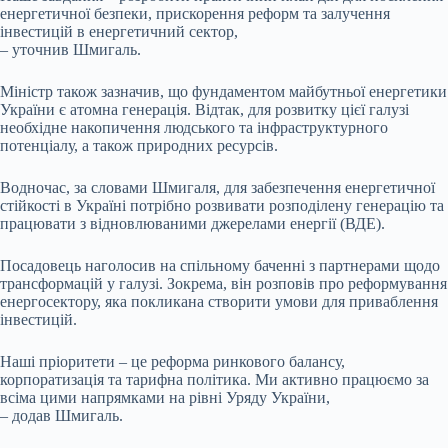
енергетичної безпеки, прискорення реформ та залучення
інвестицій в енергетичний сектор,
– уточнив Шмигаль.
Міністр також зазначив, що фундаментом майбутньої енергетики
України є атомна генерація. Відтак, для розвитку цієї галузі
необхідне накопичення людського та інфраструктурного
потенціалу, а також природних ресурсів.
Водночас, за словами Шмигаля, для забезпечення енергетичної
стійкості в Україні потрібно розвивати розподілену генерацію та
працювати з відновлюваними джерелами енергії (ВДЕ).
Посадовець наголосив на спільному баченні з партнерами щодо
трансформацій у галузі. Зокрема, він розповів про реформування
енергосектору, яка покликана створити умови для приваблення
інвестицій.
Наші пріоритети – це реформа ринкового балансу,
корпоратизація та тарифна політика. Ми активно працюємо за
всіма цими напрямками на рівні Уряду України,
– додав Шмигаль.