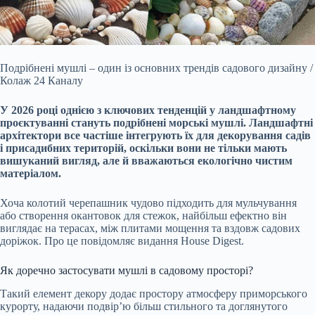
Подрібнені мушлі – один із основних трендів садового дизайну /
Колаж 24 Каналу
У 2026 році однією з ключових тенденцій у ландшафтному
проєктуванні стануть подрібнені
морські мушлі. Ландшафтні
архітектори все частіше інтегрують їх для декорування садів
і присадибних територій, оскільки вони не тільки мають
вишуканий вигляд, але й вважаються екологічно чистим
матеріалом.
Хоча колотий черепашник чудово підходить для мульчування
або створення окантовок для стежок, найбільш ефектно він
виглядає на терасах, між плитами мощення та вздовж садових
доріжок. Про це повідомляє видання House Digest.
Як доречно застосувати мушлі в садовому просторі?
Такий елемент декору додає простору атмосферу приморського
курорту, надаючи подвір’ю більш стильного та доглянутого