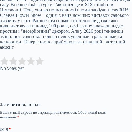
саду. Вперше такі фігурки з’явилися ще в XIX столітті в
Німеччині. Нову хвилю популярності гноми здобули після RHS
Chelsea Flower Show – однієї з найвідоміших виставок садового
дизайну у світі. Раніше там гномів фактично не дозволяли
використовувати понад 100 років, оскільки їх вважали надто
простим і “несерйозним” декором. Але у 2026 році тенденції
змінилися: сади стали більш невимушеними, грайливими та
казковими. Тепер гномів сприймають як стильний і дотепний
акцент.
Submit Rating
Rate this item:
No votes yet.
Залишити відповідь
Ваша e-mail адреса не оприлюднюватиметься.
Обов’язкові поля
позначені
*
Ім’я
*