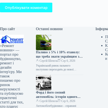
Опублікувати коментар
Про сайт
Останні новини
Інформ
П
С
К
«Ремонт
С
новини» —
Паливо з 5% і 10% етанолу:
К
портал про
що треба знати українцям з 1
и
будівництво,
липня
Сергій Шепель
Сер 6, 2026
ремонт і
Український ринок пального
дизайн
поступово переходить до нової
інтер'єру. Ми
реальності. З 1 липня 2026 року в
також
Україні повноцінно запрацюють
пишемо про
оновлені вимоги до…
ринок
нерухомості
Форд і його соєвий
та публікуємо
автомобіль: історія одного
практичні
експерименту
Сергій Шепель
Сер 6, 2026
статті для тих,
Автомобілебудівники – справжні
хто планує