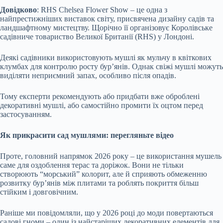
Довідково
: RHS Chelsea Flower Show – це одна з
найпрестижніших виставок світу, присвячена дизайну садів та
ландшафтному мистецтву. Щорічно її організовує Королівське
садівниче товариство Великої Британії (RHS) у Лондоні.
Деякі садівники використовують мушлі як мульчу в квіткових
клумбах для контролю росту бур’янів. Однак свіжі мушлі можуть
виділяти неприємний запах, особливо після опадів.
Тому експерти рекомендують або придбати вже оброблені
декоративні мушлі, або самостійно промити їх оцтом перед
застосуванням.
Як прикрасити сад мушлями: перегляньте відео
Проте, головний напрямок 2026 року – це використання мушель
саме для оздоблення терас та доріжок. Вони не тільки
створюють “морський” колорит, але й сприяють обмеженню
розвитку бур’янів між плитами та роблять покриття більш
стійким і довговічним.
Раніше ми повідомляли, що у 2026 році до моди повертаються
садові гноми – один із найстаріших декоративних елементів для