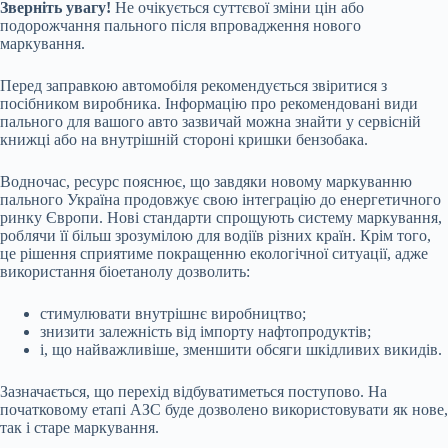
Зверніть увагу!
Не очікується суттєвої зміни цін або
подорожчання пального після впровадження нового
маркування.
Перед заправкою автомобіля рекомендується звіритися з
посібником виробника. Інформацію про рекомендовані види
пального для вашого авто зазвичай можна знайти у сервісній
книжці або на внутрішній стороні кришки бензобака.
Водночас, ресурс пояснює, що завдяки новому маркуванню
пального Україна продовжує свою інтеграцію до енергетичного
ринку Європи. Нові стандарти спрощують систему маркування,
роблячи її більш зрозумілою для водіїв різних країн. Крім того,
це рішення сприятиме покращенню екологічної ситуації, адже
використання біоетанолу дозволить:
стимулювати внутрішнє виробництво;
знизити залежність від імпорту нафтопродуктів;
і, що найважливіше, зменшити обсяги шкідливих викидів.
Зазначається, що перехід відбуватиметься поступово. На
початковому етапі АЗС буде дозволено використовувати як нове,
так і старе маркування.