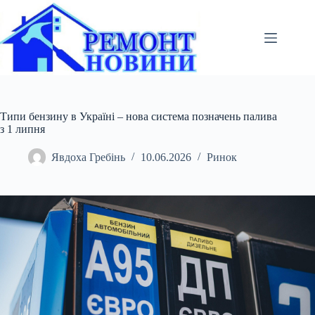
Перейти
до
вмісту
Типи бензину в Україні – нова система позначень палива
з 1 липня
Явдоха Гребінь
10.06.2026
Ринок