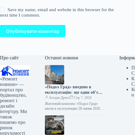
Save my name, email and website in this browser for the
next time I comment.
Опублікувати коментар
Про сайт
Останні новини
Інформ
П
С
К
«Ремонт
С
новини» —
«Подол Град» введено в
К
портал про
експлуатацію: ще один об’єкт
и
будівництво,
«Укрбуду» готовий
Богдан Дрига
Сер 7, 2026
ремонт і
Житловий комплекс «Подол Град»
дизайн
ввели в експлуатацію 28 липня 2026
інтер'єру. Ми
року житловий комплекс «Подол
також
Град» отримав Сертифікат Державної
пишемо про
інспекції архітектури…
ринок
нерухомості