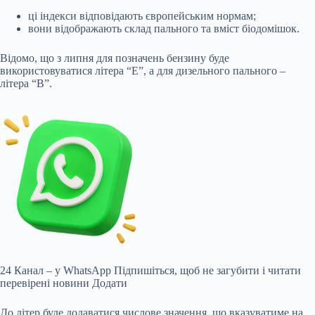
ці індекси відповідають європейським нормам;
вони відображають склад пального та вміст біодомішок.
Відомо, що з липня для позначень бензину буде
використовуватися літера “Е”, а для дизельного пального –
літера “В”.
24 Канал – у WhatsApp
Підпишіться, щоб не загубити і читати
перевірені новини
Додати
До літер буде додаватися числове значення, що вказуватиме на