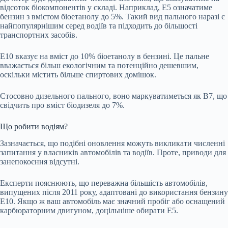
відсоток біокомпонентів у складі. Наприклад, Е5 означатиме
бензин з вмістом біоетанолу до 5%. Такий вид пального наразі є
найпопулярнішим серед водіїв та підходить до більшості
транспортних засобів.
Е10 вказує на вміст до 10% біоетанолу в бензині. Це пальне
вважається більш екологічним та потенційно дешевшим,
оскільки містить більше спиртових домішок.
Стосовно дизельного пального, воно маркуватиметься як В7, що
свідчить про вміст біодизеля до 7%.
Що робити водіям?
Зазначається, що подібні оновлення можуть викликати численні
запитання у власників автомобілів та водіїв. Проте, приводи для
занепокоєння відсутні.
Експерти пояснюють, що переважна більшість автомобілів,
випущених після 2011 року, адаптовані до використання бензину
Е10. Якщо ж ваш автомобіль має значний пробіг або оснащений
карбюраторним двигуном, доцільніше обирати Е5.