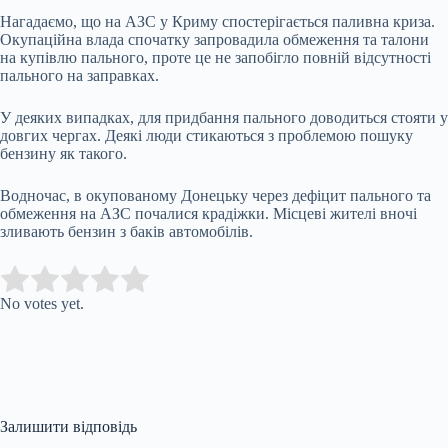
Нагадаємо, що на АЗС у Криму спостерігається паливна криза.
Окупаційна влада спочатку запровадила обмеження та талони
на купівлю пального, проте це не запобігло повній відсутності
пального на заправках.
У деяких випадках, для придбання пального доводиться стояти у
довгих чергах. Деякі люди стикаються з проблемою пошуку
бензину як такого.
Водночас, в окупованому Донецьку через дефіцит пального та
обмеження на АЗС почалися крадіжки. Місцеві жителі вночі
зливають бензин з баків автомобілів.
Submit Rating
Rate this item:
No votes yet.
Залишити відповідь