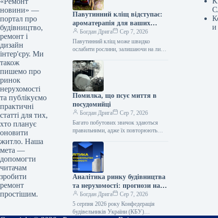
К
«Ремонт
С
новини» —
Павутинний кліщ відступає:
К
портал про
ароматерапія для ваших
и
будівництво,
рослин
Богдан Дрига
Сер 7, 2026
ремонт і
Павутинний кліщ може швидко
дизайн
ослабити рослини, залишаючи на листі
інтер'єру. Ми
дрібні жовтуваті плями, а за сильного
також
ураження – помітну павутину.
пишемо про
Особливо…
ринок
нерухомості
Помилка, що псує миття в
та публікуємо
посудомийці
практичні
Богдан Дрига
Сер 7, 2026
статті для тих,
Багато побутових звичок здаються
хто планує
правильними, адже їх повторюють
оновити
роками. Однак одна з них може
житло. Наша
заважати сучасній посудомийній
мета —
машині працювати на…
допомогти
читачам
зробити
Аналітика ринку будівництва
ремонт
та нерухомості: прогнози на
простішим.
перше півріччя 2026
Богдан Дрига
Сер 7, 2026
5 серпня 2026 року Конфедерація
будівельників України (КБУ)