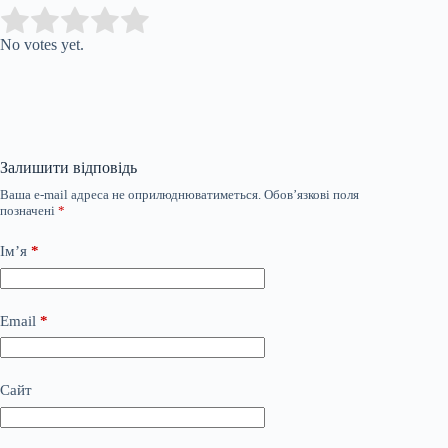
Submit Rating
Rate this item:
No votes yet.
Залишити відповідь
Ваша e-mail адреса не оприлюднюватиметься.
Обов’язкові поля
позначені
*
Ім’я
*
Email
*
Сайт