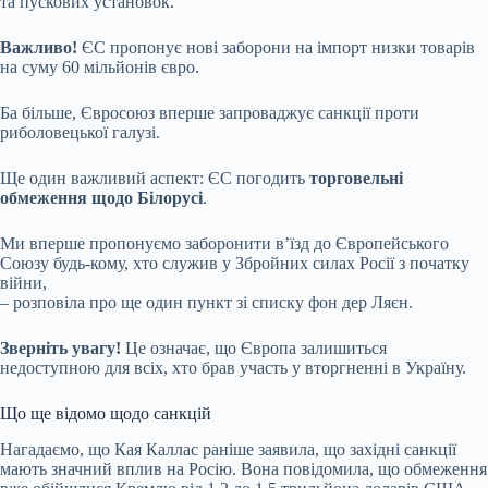
та пускових установок.
Важливо!
ЄС пропонує нові заборони на імпорт низки товарів
на суму 60 мільйонів євро.
Ба більше, Євросоюз вперше запроваджує санкції проти
риболовецької галузі.
Ще один важливий аспект: ЄС погодить
торговельні
обмеження щодо Білорусі
.
Ми вперше пропонуємо заборонити в’їзд до Європейського
Союзу будь-кому, хто служив у Збройних силах Росії з початку
війни,
– розповіла про ще один пункт зі списку фон дер Ляєн.
Зверніть увагу!
Це означає, що Європа залишиться
недоступною для всіх, хто брав участь у вторгненні в Україну.
Що ще відомо щодо санкцій
Нагадаємо, що Кая Каллас раніше заявила, що західні санкції
мають значний вплив на Росію. Вона повідомила, що обмеження