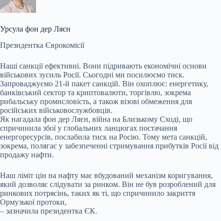
Урсула фон дер Ляєн
Президентка Єврокомісії
Наші санкції ефективні. Вони підривають економічні основи
військових зусиль Росії. Сьогодні ми посилюємо тиск.
Запроваджуємо 21-й пакет санкцій. Він охоплює: енергетику,
банківський сектор та криптовалюти, торгівлю, зокрема
рибальську промисловість, а також візові обмеження для
російських військовослужбовців.
Як нагадала фон дер Ляєн, війна на Близькому Сході, що
спричинила збої у глобальних ланцюгах постачання
енергоресурсів, послабила тиск на Росію. Тому мета санкцій,
зокрема, полягає у забезпеченні стримування прибутків Росії від
продажу нафти.
Наш ліміт цін на нафту має вбудований механізм коригування,
який дозволяє слідувати за ринком. Він не був розроблений для
ринкових потрясінь, таких як ті, що спричинило закриття
Ормузької протоки,
– зазначила президентка ЄК.