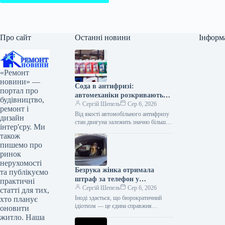
Про сайт
Останні новини
Інформ
«Ремонт
новини» —
Сода в антифризі:
портал про
автомеханіки розкривають
будівництво,
секрет гаражних хитрощів
Сергій Шепель
Сер 6, 2026
ремонт і
Від якості автомобільного антифризу
дизайн
стан двигуна залежить значно більше,
інтер'єру. Ми
ніж ми звикли думати — і це
також
стосується як лютих зимових…
пишемо про
ринок
нерухомості
Безрука жінка отримала
та публікуємо
штраф за телефон у
практичні
неіснуючій руці
Сергій Шепель
Сер 6, 2026
статті для тих,
Іноді здається, що бюрократичний
хто планує
ідіотизм — це єдина справжня
оновити
універсальна мова людства. Штат
житло. Наша
Флорида. Місце, де сонце світить так