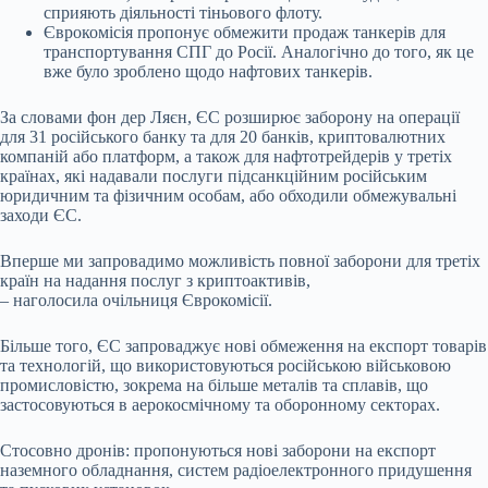
сприяють діяльності тіньового флоту.
Єврокомісія пропонує обмежити продаж танкерів для
транспортування СПГ до Росії. Аналогічно до того, як це
вже було зроблено щодо нафтових танкерів.
За словами фон дер Ляєн, ЄС розширює заборону на операції
для 31 російського банку та для 20 банків, криптовалютних
компаній або платформ, а також для нафтотрейдерів у третіх
країнах, які надавали послуги підсанкційним російським
юридичним та фізичним особам, або обходили обмежувальні
заходи ЄС.
Вперше ми запровадимо можливість повної заборони для третіх
країн на надання послуг з криптоактивів,
– наголосила очільниця Єврокомісії.
Більше того, ЄС запроваджує нові обмеження на експорт товарів
та технологій, що використовуються російською військовою
промисловістю, зокрема на більше металів та сплавів, що
застосовуються в аерокосмічному та оборонному секторах.
Стосовно дронів: пропонуються нові заборони на експорт
наземного обладнання, систем радіоелектронного придушення