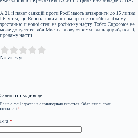
вже обійшлися Кремлю від 1,2 до 1,5 трильйона доларів США.
А 21-й пакет санкцій проти Росії мають затвердити до 15 липня.
Річ у тім, що Європа таким чином прагне запобігти різкому
зростанню цінової стелі на російську нафту. Тобто Євросоюз не
може допустити, аби Москва знову отримувала надприбутки від
продажу нафти.
Submit Rating
Rate this item:
No votes yet.
Залишити відповідь
Ваша e-mail адреса не оприлюднюватиметься.
Обов’язкові поля
позначені
*
Ім’я
*