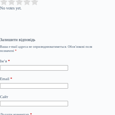
Submit Rating
Rate this item:
No votes yet.
Залишити відповідь
Ваша e-mail адреса не оприлюднюватиметься.
Обов’язкові поля
позначені
*
Ім’я
*
Email
*
Сайт
Додати коментар
*