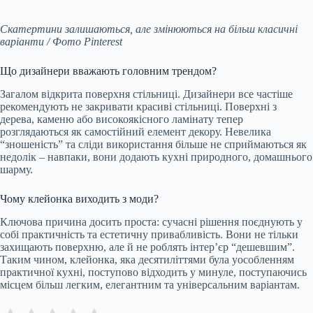
Скатертини залишаються, але змінюються на більш класичні
варіанти / Фото Pinterest
Що дизайнери вважають головним трендом?
Загалом відкрита поверхня стільниці. Дизайнери все частіше
рекомендують не закривати красиві стільниці. Поверхні з
дерева, каменю або високоякісного ламінату тепер
розглядаються як самостійний елемент декору. Невелика
“зношеність” та сліди використання більше не сприймаються як
недолік – навпаки, вони додають кухні природного, домашнього
шарму.
Чому клейонка виходить з моди?
Ключова причина досить проста: сучасні рішення поєднують у
собі практичність та естетичну привабливість. Вони не тільки
захищають поверхню, але й не роблять інтер’єр “дешевшим”.
Таким чином, клейонка, яка десятиліттями була уособленням
практичної кухні, поступово відходить у минуле, поступаючись
місцем більш легким, елегантним та універсальним варіантам.