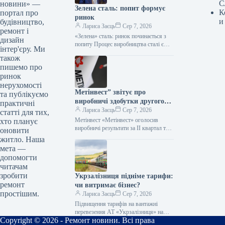
С
новини» —
Зелена сталь: попит формує
К
портал про
ринок
и
будівництво,
Лариса Заєць
Сер 7, 2026
ремонт і
«Зелена» сталь: ринок починається з
дизайн
попиту Процес виробництва сталі є
інтер'єру. Ми
одним із найбільших джерел викидів
також
парникових газів у світі. Однак,…
пишемо про
ринок
нерухомості
Метінвест” звітує про
та публікуємо
виробничі здобутки другого
практичні
кварталу та першого півріччя
Лариса Заєць
Сер 7, 2026
статті для тих,
2026 року
Метінвест «Метінвест» оголосив
хто планує
виробничі результати за ІІ квартал та I
оновити
півріччя 2026 року Група «Метінвест»
житло. Наша
оприлюднила свої виробничі
мета —
показники за…
допомогти
читачам
зробити
Укрзалізниця підніме тарифи:
ремонт
чи витримає бізнес?
простішим.
Лариса Заєць
Сер 7, 2026
Підвищення тарифів на вантажні
перевезення АТ «Укрзалізниця» на
Copyright © 2026 - Ремонт новини. Всі права
30% із 1 серпня суттєво збільшить