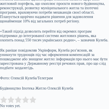
житловий портфель, що охоплює проєкти нового будівництва,
реконструкції, розвитку муніципального житла та іпотечні
програми, враховуючи потреби мешканців своєї області.
Планується щорічно надавати рішення для задоволення
щонайменше 10% від загальних потреб регіону.
«Такий підхід дозволить перейти від окремих програм
підтримки до інтегрованої системи житлових рішень, яка
охопить понад 550 тисяч українських родин», – зазначив Кулеба.
Як раніше повідомляв Укрінформ, Кулеба роз’яснив, як
уникнути труднощів під час оформлення компенсацій за
пошкоджене або знищене житло: інформація про нього має бути
зареєстрована у Державному реєстрі речових прав, про що слід
подбати заздалегідь.
Фото: Олексій Кулеба/Телеграм
Будівництво Іпотека Житло Олексій Кулеба
Submit Rating
Rate this item:
No votes yet.