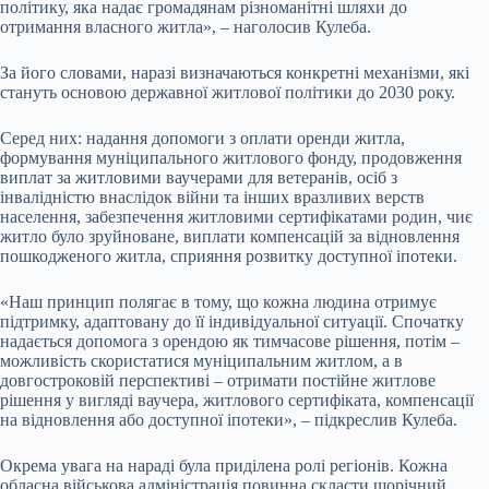
політику, яка надає громадянам різноманітні шляхи до
отримання власного житла», – наголосив Кулеба.
За його словами, наразі визначаються конкретні механізми, які
стануть основою державної житлової політики до 2030 року.
Серед них: надання допомоги з оплати оренди житла,
формування муніципального житлового фонду, продовження
виплат за житловими ваучерами для ветеранів, осіб з
інвалідністю внаслідок війни та інших вразливих верств
населення, забезпечення житловими сертифікатами родин, чиє
житло було зруйноване, виплати компенсацій за відновлення
пошкодженого житла, сприяння розвитку доступної іпотеки.
«Наш принцип полягає в тому, що кожна людина отримує
підтримку, адаптовану до її індивідуальної ситуації. Спочатку
надається допомога з орендою як тимчасове рішення, потім –
можливість скористатися муніципальним житлом, а в
довгостроковій перспективі – отримати постійне житлове
рішення у вигляді ваучера, житлового сертифіката, компенсації
на відновлення або доступної іпотеки», – підкреслив Кулеба.
Окрема увага на нараді була приділена ролі регіонів. Кожна
обласна військова адміністрація повинна скласти щорічний