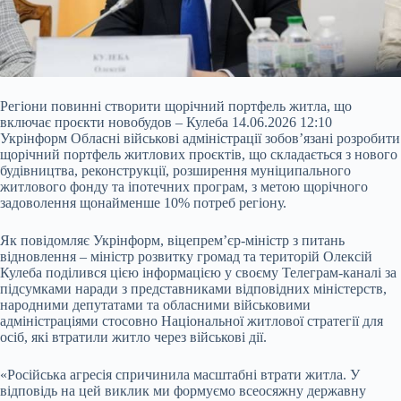
Регіони повинні створити щорічний портфель житла, що
включає проєкти новобудов – Кулеба 14.06.2026 12:10
Укрінформ Обласні військові адміністрації зобов’язані розробити
щорічний портфель житлових проєктів, що складається з нового
будівництва, реконструкції, розширення муніципального
житлового фонду та іпотечних програм, з метою щорічного
задоволення щонайменше 10% потреб регіону.
Як повідомляє Укрінформ, віцепрем’єр-міністр з питань
відновлення – міністр розвитку громад та територій Олексій
Кулеба поділився цією інформацією у своєму Телеграм-каналі за
підсумками наради з представниками відповідних міністерств,
народними депутатами та обласними військовими
адміністраціями стосовно Національної житлової стратегії для
осіб, які втратили житло через військові дії.
«Російська агресія спричинила масштабні втрати житла. У
відповідь на цей виклик ми формуємо всеосяжну державну