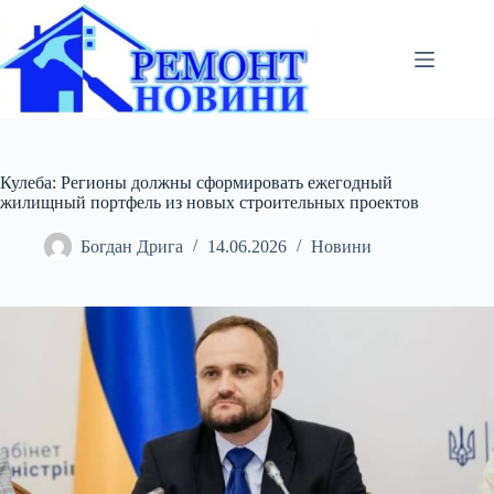
Перейти
до
вмісту
Кулеба: Регионы должны сформировать ежегодный
жилищный портфель из новых строительных проектов
Богдан Дрига
14.06.2026
Новини