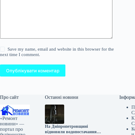
Save my name, email and website in this browser for the
next time I comment.
Опублікувати коментар
Про сайт
Останні новини
Інформ
П
С
К
«Ремонт
С
новини» —
На Дніпропетровщині
К
портал про
відновили водопостачання
и
будівництво,