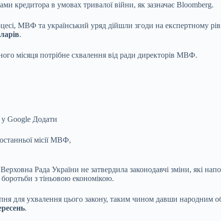
ами кредитора в умовах тривалої війни, як зазначає Bloomberg.
цесі, МВФ та український уряд дійшли згоди на експертному рівн
оларів
.
ного місяця потрібне схвалення від ради директорів МВФ.
 у Google
Додати
останньої місії МВФ,
Верховна Рада України не затвердила законодавчі зміни, які нап
 боротьби з тіньовою економікою.
ня для ухвалення цього закону, таким чином давши народним обр
ересень
.