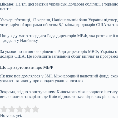
Цікаво!
На тлі цієї звістки українські доларові облігації з терм
центів.
Увечері п’ятниці, 12 червня, Національний банк України підтв
чотирирічної програми обсягом 8,1 мільярда доларів США та зав
Цю угоду має затвердити Рада директорів МВФ, яка розгляне її 
– додали у Нацбанку.
За умови позитивного рішення Ради директорів МВФ, Україна от
доларів США. Це збільшить загальний обсяг виплат за програм
Що ще варто знати про МВФ
Як вже повідомлялося у ЗМІ, Міжнародний валютний фонд, схоже
ухвалення закону про оподаткування посилок.
Зокрема, згідно з опитуванням Київського міжнародного інстит
висловилися за варіант, де Київ відмовляється від таких рішень, 
Submit Rating
Rate this item:
No votes yet.