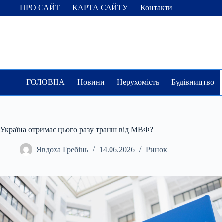
Перейти
ПРО САЙТ
КАРТА САЙТУ
Контакти
до
вмісту
ГОЛОВНА
Новини
Нерухомість
Будівництво
Україна отримає цього разу транш від МВФ?
Явдоха Гребінь
14.06.2026
Ринок