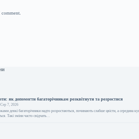
 I comment.
ни
оти: як допомогти багаторічникам розквітнути та розростися
Сер 7, 2026
оками деякі багаторічники надто розростаються, починають слабше цвісти, а середина к
ься. Такі зміни часто свідчать…