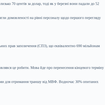
изько 70 центів за долар, тоді як у березні вони падали до 52
ягли домовленості на рівні персоналу щодо першого перегляду
ьних прав запозичення (СПЗ), що еквівалентно 690 мільйонам
овлявся це робити. Мова йде про перенесення кінцевого терміну
форми для отримання траншу від МВФ. Водночас 30% опитаних