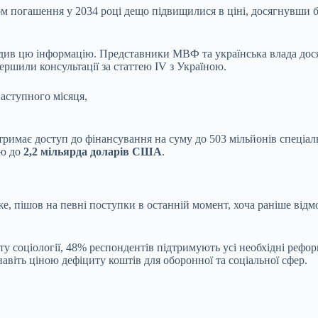
іном погашення у 2034 році дещо підвищилися в ціні, досягнувши бл
ердив цю інформацію. Представники МВФ та українська влада дос
ершили консультації за статтею IV з Україною.
наступного місяця,
римає доступ до фінансування на суму до 503 мільйонів спеціал
ою до
2,2 мільярда доларів США
.
, пішов на певні поступки в останній момент, хоча раніше відм
уту соціології, 48% респондентів підтримують усі необхідні ре
навіть ціною дефіциту коштів для оборонної та соціальної сфер.