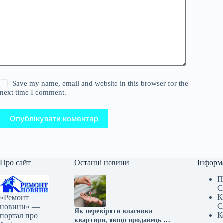
Save my name, email and website in this browser for the
next time I comment.
Опублікувати коментар
Про сайт
Останні новини
Інформ
П
С
К
«Ремонт
С
новини» —
Як перевірити власника
К
портал про
квартири, якщо продавець не