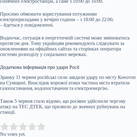
сонячних електростанцій, а саме з 10:00 до 16:00.
Просимо обмежити користування потужними
електроприладами у вечірні години – з 18:00 до 22:00,
– йдеться у повідомленні.
Водночас, ситуація в енергетичній системі може змінюватись
протягом дня. Тому українцям рекомендують слідкувати за
оновленнями на офіційних сайтах та сторінках оператора
системи розподілу у соціальних мережах.
Додаткова інформація про удари Росії
Зранку 11 червня російські сили завдали удару по місту Конотоп
на Сумщині. Внаслідок ворожої атаки частина міста втратила
газопостачання, водопостачання та електроенергію.
Також 5 червня стало відомо, що росіяни здійснили чергову
атаку на ТЕС ДТЕК, що призвело до значних руйнувань на
станції.
Submit Rating
Rate this item:
No votes yet.