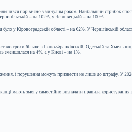
ільшився порівняно з минулим роком. Найбільший стрибок спосте
Тернопільській – на 102%, у Чернівецькій – на 100%.
було у Кіровоградській області – на 62%. У Чернігівській област
ь стало трохи більше в Івано-Франківській, Одеській та Хмельниц
нь зменшилася на 4%, а у Києві – на 1%.
еження, і порушення можуть призвести не лише до штрафу. У 202
канці мають змогу самостійно визначати правила користування ц