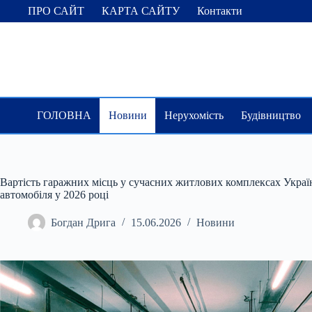
Перейти
ПРО САЙТ
КАРТА САЙТУ
Контакти
до
вмісту
ГОЛОВНА
Новини
Нерухомість
Будівництво
Вартість гаражних місць у сучасних житлових комплексах Україн
автомобіля у 2026 році
Богдан Дрига
15.06.2026
Новини