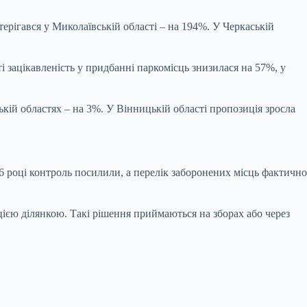
рігався у Миколаївській області – на 194%. У Черкаській
і зацікавленість у придбанні паркомісць знизилася на 57%, у
ькій областях – на 3%. У Вінницькій області пропозиція зросла
6 році контроль посилили, а перелік заборонених місць фактично
ією ділянкою. Такі рішення приймаються на зборах або через