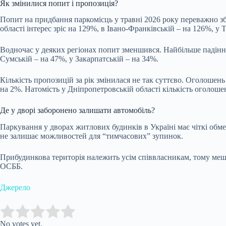
Як змінилися попит і пропозиція?
Попит на придбання паркомісць у травні 2026 року переважно зб
області інтерес зріс на 129%, в Івано-Франківській – на 126%, у 
Водночас у деяких регіонах попит зменшився. Найбільше падіння 
Сумській – на 47%, у Закарпатській – на 34%.
Кількість пропозицій за рік змінилася не так суттєво. Оголошен
на 2%. Натомість у Дніпропетровській області кількість оголоше
Де у дворі заборонено залишати автомобіль?
Паркування у дворах житлових будинків в Україні має чіткі обм
не залишає можливостей для “тимчасових” зупинок.
Прибудинкова територія належить усім співвласникам, тому меш
ОСББ.
Джерело
Submit Rating
Rate this item:
No votes yet.