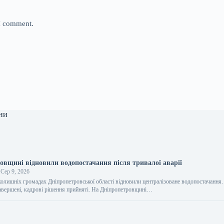
 I comment.
ни
овщині відновили водопостачання після тривалої аварії
Сер 9, 2026
колишніх громадах Дніпропетровської області відновили централізоване водопостачання.
 завершені, кадрові рішення прийняті. На Дніпропетровщині…