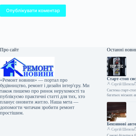
Опублікувати коментар
Про сайт
Останні нови
Старт-стоп си
«Ремонт новини» — портал про
Сергій Шепель
будівництво, ремонт і дизайн інтер'єру. Ми
Система старт-стоп
також пишемо про ринок нерухомості та
багатьох міських а
публікуємо практичні статті для тих, хто
планує оновити житло. Наша мета —
допомогти читачам зробити ремонт
простішим.
Бензинові авт
Сергій Шепель
Сажові фільтри в б