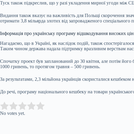
Туск також підкреслив, що у разі укладення мирної угоди між 
Видання також вказує на важливість для Польщі скорочення зна
отримати 3,8 мільярда злотих від запровадженого спеціального п
Інформація про українську програму відшкодування високих цін
Нагадаємо, що в Україні, як наслідок подій, також спостерігало
Таким чином держава надала підтримку вразливим верствам насел
Спочатку проект був запланований до 30 квітня, але потім його
1000 гривень, то протягом травня – 500 гривень.
За результатами, 2,3 мільйона українців скористалися кешбеком
До речі, програму національного кешбеку на товари українськог
Submit Rating
Rate this item:
No votes yet.