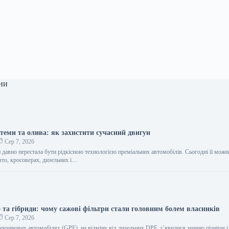
ни
стеми та олива: як захистити сучасний двигун
Сер 7, 2026
 давно перестала бути рідкісною технологією преміальних автомобілів. Сьогодні її можна
вто, кросоверах, дизельних і…
о та гібриди: чому сажові фільтри стали головним болем власників
Сер 7, 2026
ензинових автомобілях (GPF), на відміну від дизельних DPF, з’явилися значно пізніше і