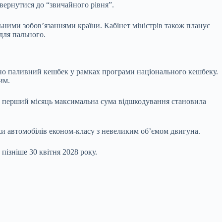
вернутися до “звичайного рівня”.
ними зобов’язаннями країни. Кабінет міністрів також планує
для пального.
жено паливний кешбек у рамках програми національного кешбеку.
им.
 в перший місяць максимальна сума відшкодування становила
ки автомобілів економ-класу з невеликим об’ємом двигуна.
пізніше 30 квітня 2028 року.