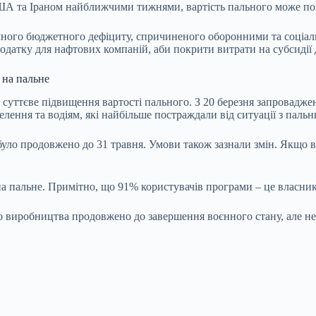
США та Іраном найближчими тижнями, вартість пального може по
чного бюджетного дефіциту, спричиненого оборонними та соціаль
одатку для нафтових компаній, аби покрити витрати на субсидії 
 на пальне
ся суттєве підвищення вартості пального. З 20 березня запровад
ення та водіям, які найбільше постраждали від ситуації з пальн
 було продовжено до 31 травня. Умови також зазнали змін. Якщо
 на пальне. Примітно, що 91% користувачів програми – це власни
о виробництва продовжено до завершення воєнного стану, але не 