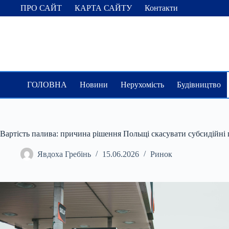
Перейти
ПРО САЙТ
КАРТА САЙТУ
Контакти
до
вмісту
ГОЛОВНА
Новини
Нерухомість
Будівництво
Вартість палива: причина рішення Польщі скасувати субсидійні
Явдоха Гребінь
15.06.2026
Ринок