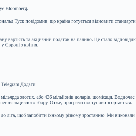
ує Bloomberg.
ональд Туск повідомив, що країна готується відновити стандартні
ну вартість та акцизний податок на паливо. Це стало відповіддю
у Європі з квітня.
 Telegram
Додати
6 мільярда злотих, або 436 мільйонів доларів, щомісяця. Водноча
шення акцизного збору. Отже, програма поступово згортається.
 до літа, щоб запобігти їхньому різкому зростанню. Ми виконали