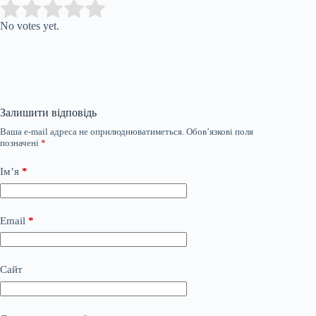
Submit Rating
Rate this item:
No votes yet.
Залишити відповідь
Ваша e-mail адреса не оприлюднюватиметься.
Обов’язкові поля
позначені
*
Ім’я
*
Email
*
Сайт