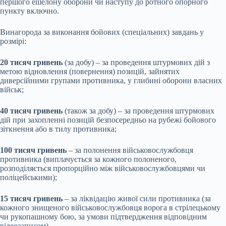
першого ешелону оборони чи наступу до ротного опорного
пункту включно.
Винагорода за виконання бойових (спеціальних) завдань у
розмірі:
20 тисяч гривень
(за добу) – за проведення штурмових дій з
метою відновлення (повернення) позицій, зайнятих
диверсійними групами противника, у глибині оборони власних
військ;
40 тисяч гривень
(також за добу) – за проведення штурмових
дій при захопленні позицій безпосередньо на рубежі бойового
зіткнення або в тилу противника;
100 тисяч гривень
– за полонення військовослужбовця
противника (виплачується за кожного полоненого,
розподіляється пропорційно між військовослужбовцями чи
поліцейськими);
15 тисяч гривень
– за ліквідацію живої сили противника (за
кожного знищеного військовослужбовця ворога в стрілецькому
чи рукопашному бою, за умови підтвердження відповідним
відеозаписом).