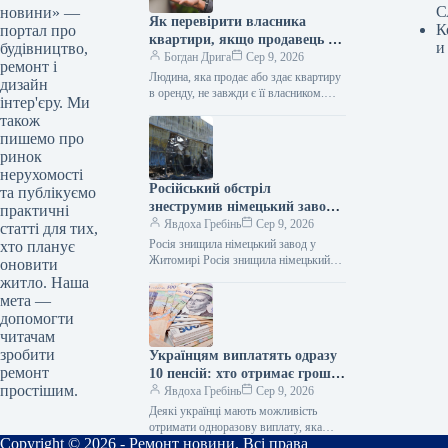
С
новини» —
Як перевірити власника
К
портал про
квартири, якщо продавець не
и
будівництво,
господар
Богдан Дрига
Сер 9, 2026
ремонт і
Людина, яка продає або здає квартиру
дизайн
в оренду, не завжди є її власником.
інтер'єру. Ми
Щоб уникнути ризиків, можна
також
офіційно перевірити, кому…
пишемо про
ринок
нерухомості
Російський обстріл
та публікуємо
знеструмив німецький завод
практичні
на Житомирщині, зупинивши
Явдоха Гребінь
Сер 9, 2026
статті для тих,
роботу 3500 працівників
Росія знищила німецький завод у
хто планує
Житомирі Росія знищила німецький
оновити
завод у Житомирі / Фото ОВА Уночі
житло. Наша
ворог завдав масованого удару…
мета —
допомогти
читачам
зробити
Українцям виплатять одразу
ремонт
10 пенсій: хто отримає гроші
простішим.
одним платежем
Явдоха Гребінь
Сер 9, 2026
Деякі українці мають можливість
отримати одноразову виплату, яка
Copyright © 2026 - Ремонт новини. Всі права
дорівнює десяти місячним пенсіям.