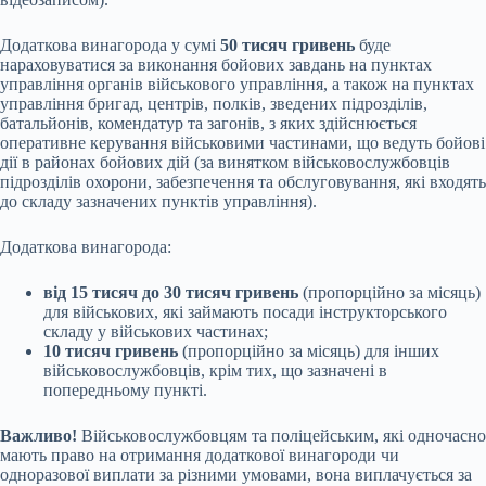
Додаткова винагорода у сумі
50 тисяч гривень
буде
нараховуватися за виконання бойових завдань на пунктах
управління органів військового управління, а також на пунктах
управління бригад, центрів, полків, зведених підрозділів,
батальйонів, комендатур та загонів, з яких здійснюється
оперативне керування військовими частинами, що ведуть бойові
дії в районах бойових дій (за винятком військовослужбовців
підрозділів охорони, забезпечення та обслуговування, які входять
до складу зазначених пунктів управління).
Додаткова винагорода:
від 15 тисяч до 30 тисяч гривень
(пропорційно за місяць)
для військових, які займають посади інструкторського
складу у військових частинах;
10 тисяч гривень
(пропорційно за місяць) для інших
військовослужбовців, крім тих, що зазначені в
попередньому пункті.
Важливо!
Військовослужбовцям та поліцейським, які одночасно
мають право на отримання додаткової винагороди чи
одноразової виплати за різними умовами, вона виплачується за