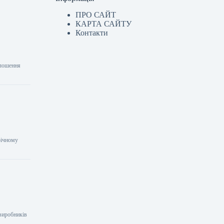
ПРО САЙТ
КАРТА САЙТУ
Контакти
олошення
 річному
 виробників