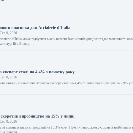
ового власника для Acciaierie d’Italia
Сер 8, 2026
ciaierie d’Italia може відбутися вже у вересні Італійський уряд розглядає можливість ог
 металургійний завод…
 експорт сталі на 4,4% з початку року
Сер 8, 2026
.com Китай у січні–липні скоротив експорт сталі на 4,4% У липні показник зріс на 2,9% у
…
 скоротив виробництво на 15% у липні
Сер 8, 2026
ипні зменшив випуск продукції на 15,3% м./м. ПрАТ «Запоріжкокс», один із найбільших
ії в Україні,…