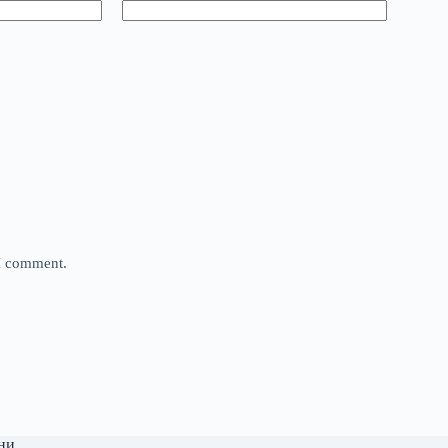
 I comment.
ни