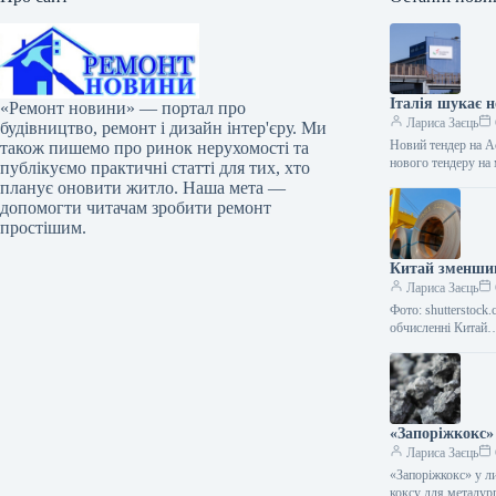
Італія шукає н
«Ремонт новини» — портал про
Лариса Заєць
будівництво, ремонт і дизайн інтер'єру. Ми
Новий тендер на Ac
також пишемо про ринок нерухомості та
нового тендеру на
публікуємо практичні статті для тих, хто
планує оновити житло. Наша мета —
допомогти читачам зробити ремонт
простішим.
Китай зменшив
Лариса Заєць
Фото: shutterstock
обчисленні Китай
«Запоріжкокс»
Лариса Заєць
«Запоріжкокс» у л
коксу для металург