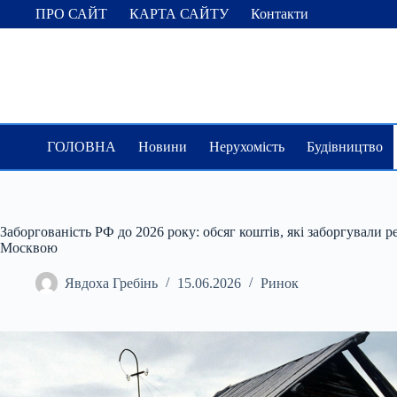
Перейти
ПРО САЙТ
КАРТА САЙТУ
Контакти
до
вмісту
ГОЛОВНА
Новини
Нерухомість
Будівництво
Заборгованість РФ до 2026 року: обсяг коштів, які заборгували р
Москвою
Явдоха Гребінь
15.06.2026
Ринок