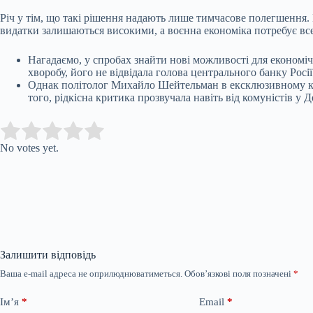
Річ у тім, що такі рішення надають лише тимчасове полегшення.
видатки залишаються високими, а воєнна економіка потребує все
Нагадаємо, у спробах знайти нові можливості для економіч
хворобу, його не відвідала голова центрального банку Росії
Однак політолог Михайло Шейтельман в ексклюзивному 
того, рідкісна критика прозвучала навіть від комуністів у 
Submit Rating
Rate this item:
No votes yet.
Залишити відповідь
Ваша e-mail адреса не оприлюднюватиметься.
Обов’язкові поля позначені
*
Ім’я
*
Email
*