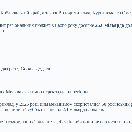
 Хабаровський край, а також Володимирська, Курганська та Омськ
іцит регіональних бюджетів цього року досягне
26,6 мільярда до
ві:
 джерел у Google
Додати
их Москва фактично перекладає на регіони.
иклад, у 2025 році цим механізмом скористалися 58 російських р
звільнили 54 суб’єкти – ще на 2,4 мільярда доларів.
“помилування” власних суб’єктів, аби вони не оголосили про д