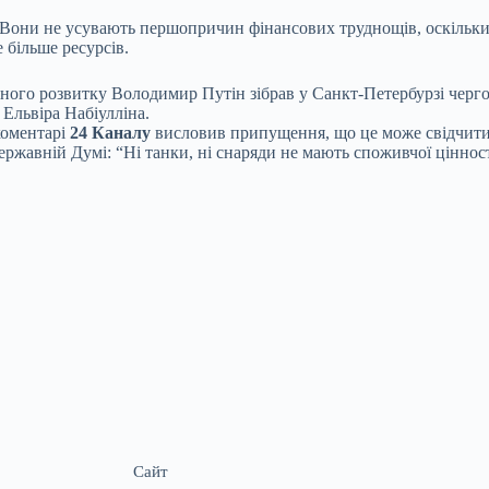
 Вони не усувають першопричин фінансових труднощів, оскільки 
 більше ресурсів.
ного розвитку Володимир Путін зібрав у Санкт-Петербурзі черго
 Ельвіра Набіулліна.
коментарі
24 Каналу
висловив припущення, що це може свідчити п
Державній Думі: “Ні танки, ні снаряди не мають споживчої ціннос
Сайт