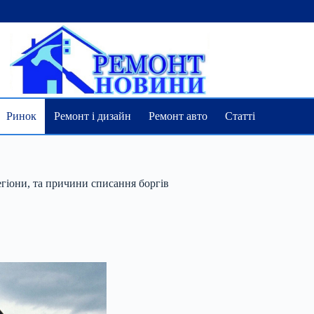
Ринок
Ремонт і дизайн
Ремонт авто
Статті
егіони, та причини списання боргів