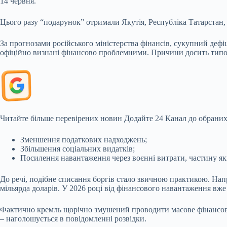
14 червня.
Цього разу “подарунок” отримали Якутія, Республіка Татарстан,
За прогнозами російського міністерства фінансів, сукупний деф
офіційно визнані фінансово проблемними. Причини досить типо
Читайте більше перевірених новин
Додайте 24 Канал до обраних
Зменшення податкових надходжень;
Збільшення соціальних видатків;
Посилення навантаження через воєнні витрати, частину як
До речі, подібне списання боргів стало звичною практикою. Напр
мільярда доларів. У 2026 році від фінансового навантаження вже 
Фактично кремль щорічно змушений проводити масове фінансове 
– наголошується в повідомленні розвідки.